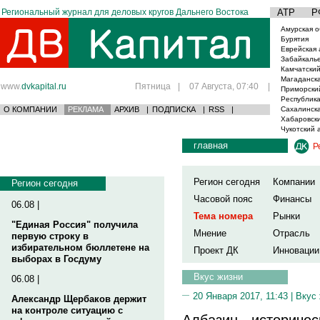
Региональный журнал для деловых кругов Дальнего Востока
АТР
Р
Амурская о
Бурятия
Еврейская 
Забайкаль
Камчатский
Магаданска
www.
dvkapital.ru
Пятница
|
07 Августа, 07:40
|
Приморски
Республика
О КОМПАНИИ
РЕКЛАМА
АРХИВ
|
ПОДПИСКА
|
RSS
|
Сахалинска
Хабаровски
Чукотский 
главная
Р
Регион сегодня
Компании
Регион сегодня
Часовой пояс
Финансы
06.08 |
Тема номера
Рынки
"Единая Россия" получила
Мнение
Отрасль
первую строку в
избирательном бюллетене на
Проект ДК
Инновации
выборах в Госдуму
Вкус жизни
06.08 |
20 Января 2017, 11:43 |
Вкус
Александр Щербаков держит
на контроле ситуацию с
Албазин - историчес