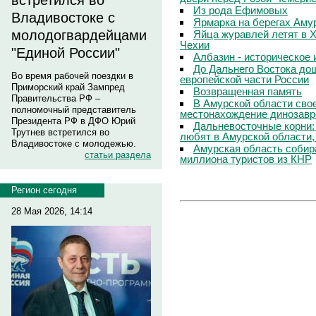
встретился во
Из рода Ефимовых
Владивостоке с
Ярмарка на берегах Аму
молодогвардейцами
Яйца журавлей летят в Х
Чехии
"Единой России"
Албазин - историческое 
До Дальнего Востока до
Во время рабочей поездки в
европейской части России
Приморский край Зампред
Возвращенная память
Правительства РФ –
В Амурской области свое
полномочный представитель
местонахождение динозавр
Президента РФ в ДФО Юрий
Дальневосточные корни:
Трутнев встретился во
любят в Амурской области,
Владивостоке с молодежью.
Амурская область собир
статьи раздела
миллиона туристов из КНР
Регион сегодня
28 Мая 2026, 14:14