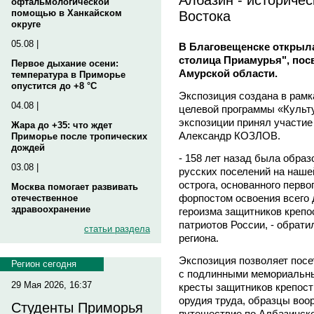
офтальмологической
Востока
помощью в Ханкайском
округе
05.08 |
В Благовещенске открыла
столица Приамурья", по
Первое дыхание осени:
Амурской области.
температура в Приморье
опустится до +8 °C
Экспозиция создана в рам
04.08 |
целевой программы «Культу
экспозиции принял участие
Жара до +35: что ждет
Александр КОЗЛОВ.
Приморье после тропических
дождей
- 158 лет назад была обра
03.08 |
русских поселений на наше
острога, основанного перво
Москва помогает развивать
форпостом освоения всего 
отечественное
здравоохранение
героизма защитников крепо
патриотов России, - обрати
статьи раздела
региона.
Экспозиция позволяет посе
Регион сегодня
с подлинными мемориальны
29 Мая 2026, 16:37
кресты защитников крепост
орудия труда, образцы воо
Студенты Приморья
путешествие по Албазинско