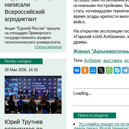
написали
основными постройками, бы
стать «очевидцем» героиче
Всероссийский
время осады крепости мно
агродиктант
войск.
Акция "Единой России" прошла
На открытии экспозиции го
на площадке Приморского
«Горький хлеб Албазина», 
государственного аграрно-
драмы.
технологического университета
статьи раздела
Журнал "Дальневосточный 
Теги:
Албазин
выставка
ис
Регион сегодня
28 Мая 2026, 14:16
Loading...
Новости раздела
Юрий Трутнев
Уссурийск пошел по пути
двери перед Розой Чемери