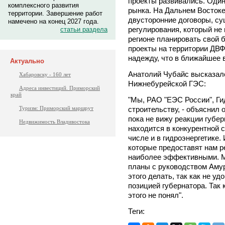
проекты развивались. Один
комплексного развития
рынка. На Дальнем Востоке
территории. Завершение работ
двусторонние договоры, су
намечено на конец 2027 года.
регулирования, который не
статьи раздела
регионе планировать свой 
проекты на территории ДВ
надежду, что в ближайшее 
Актуально
Анатолий Чубайс высказалс
Хабаровску - 160 лет
Нижнебурейской ГЭС:
Адреса инвестиций. Приморский
край
"Мы, РАО "ЕЭС России", Ги
строительству, - объяснил о
Туризм: Приморский маршрут
пока не вижу реакции губер
Недвижимость Владивостока
находится в конкурентной с
числе и в гидроэнергетике
которые предоставят нам р
наиболее эффективными. М
планы с руководством Амур
этого делать, так как не уд
позицией губернатора. Так 
этого не понял".
Теги: