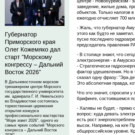
центре - Новобурейском - з
заведение, жилые дома, пр
объектов. Только налогов 
ежегодно отчисляет 700 мл
- Жаль, что губернатор А
этого как будто не заметил
Губернатор
пуске последнего гидроагр
Приморского края
председатель правления Р
Олег Кожемяко дал
- В столице знают, что се
старт "Морскому
электроэнергия - в Амурско
конгрессу – Дальний
- Стратегически гидроэнер
Восток 2026"
фактор удешевления. Но в т
сказал одну фразу: "Эра де
В Дальневосточном морском
Это абсолютная правда, кот
тренажерном центре Морского
государственного университета
Что это значит, спросили 
им. адмирала Г. И. Невельского
брифинге, состоявшемся по
во Владивостоке состоялась
торжественная церемония
- Халявы не будет, - прямо 
открытия конкурса
вопрос: куда девать элект
профессионального мастерства
есть рост энергопотреблени
"Море зовет 2026", одного из
высок. Например, на юге Пр
самых ярких событий "Морского
конгресса – Дальний Восток
общероссийском уровне. Кр
2026".