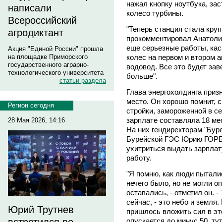
нажал кнопку ноутбука, за
написали
колесо турбины.
Всероссийский
"Теперь станция стала кру
агродиктант
прокомментировал Анатоли
еще серьезные работы, ка
Акция "Единой России" прошла
колес на первом и втором а
на площадке Приморского
государственного аграрно-
водовод. Все это будет зав
технологического университета
больше".
статьи раздела
Глава энергохолдинга призн
место. Он хорошо помнит, 
Регион сегодня
стройки, замороженной в се
зарплате составляла 18 ме
28 Мая 2026, 14:16
На них гендиректорам "Бу
Бурейской ГЭС Юрию ГОРБ
ухитриться выдать зарплат
работу.
"Я помню, как люди пытали
нечего было, но не могли о
оставались, - отметил он. -
сейчас, - это небо и земля
Юрий Трутнев
пришлось вложить сил в эт
опускается до минус 50, ту