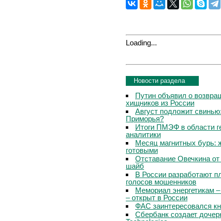
Loading...
Новости раздела
Путин объявил о возвращ
хищников из России
Август подложит свинью:
Приморья?
Итоги ПМЭФ в области г
аналитики
Месяц магнитных бурь: 
готовыми
Отставание Овечкина от 
шайб
В России разработают п
голосов мошенников
Мемориал энергетикам –
– открыт в России
ФАС заинтересовался кн
Сбербанк создает дочер