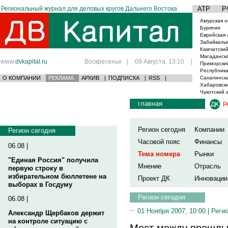
Региональный журнал для деловых кругов Дальнего Востока
АТР
Р
Амурская о
Бурятия
Еврейская 
Забайкаль
Камчатский
Магаданска
www.
dvkapital.ru
Воскресенье
|
09 Августа, 13:10
|
Приморски
Республика
О КОМПАНИИ
РЕКЛАМА
АРХИВ
|
ПОДПИСКА
|
RSS
|
Сахалинска
Хабаровски
Чукотский 
главная
Р
Регион сегодня
Компании
Регион сегодня
Часовой пояс
Финансы
06.08 |
Тема номера
Рынки
"Единая Россия" получила
Мнение
Отрасль
первую строку в
избирательном бюллетене на
Проект ДК
Инновации
выборах в Госдуму
Регион сегодня
06.08 |
01 Ноября 2007, 10:00 |
Реги
Александр Щербаков держит
на контроле ситуацию с
Мост между прошлы