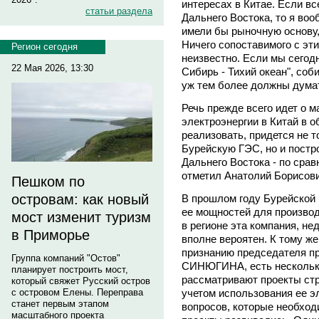
интересах в Китае. Если вс
статьи раздела
Дальнего Востока, то я во
имели бы рыночную основу,
Ничего сопоставимого с эт
Регион сегодня
неизвестно. Если мы сегод
22 Мая 2026, 13:30
Сибирь - Тихий океан", соб
уж тем более должны думат
Речь прежде всего идет о 
электроэнергии в Китай в о
реализовать, придется не т
Бурейскую ГЭС, но и постро
Дальнего Востока - по сра
отметил Анатолий Борисови
Пешком по
островам: как новый
В прошлом году Бурейской 
ее мощностей для производ
мост изменит туризм
в регионе эта компания, не
в Приморье
вполне вероятен. К тому же
признанию председателя п
Группа компаний "Остов"
СИНЮГИНА, есть несколько
планирует построить мост,
рассматривают проекты стр
который свяжет Русский остров
учетом использования ее э
с островом Елены. Переправа
станет первым этапом
вопросов, которые необход
масштабного проекта