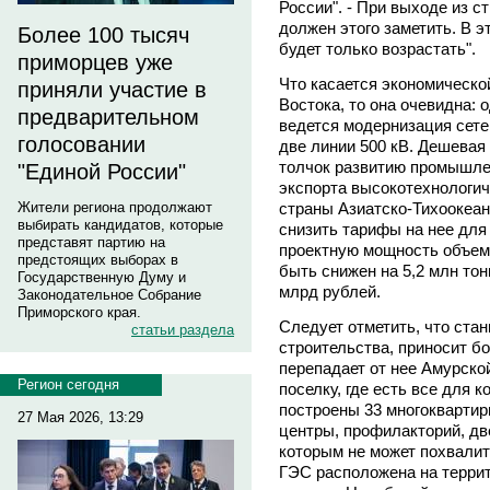
России". - При выходе из с
должен этого заметить. В 
Более 100 тысяч
будет только возрастать".
приморцев уже
Что касается экономическо
приняли участие в
Востока, то она очевидна: 
предварительном
ведется модернизация сете
голосовании
две линии 500 кВ. Дешевая
толчок развитию промышле
"Единой России"
экспорта высокотехнологичн
страны Азиатско-Тихоокеан
Жители региона продолжают
выбирать кандидатов, которые
снизить тарифы на нее для
представят партию на
проектную мощность объем 
предстоящих выборах в
быть снижен на 5,2 млн тон
Государственную Думу и
млрд рублей.
Законодательное Собрание
Приморского края.
Следует отметить, что стан
статьи раздела
строительства, приносит б
перепадает от нее Амурско
Регион сегодня
поселку, где есть все для 
построены 33 многокварти
27 Мая 2026, 13:29
центры, профилакторий, две
которым не может похвали
ГЭС расположена на террит