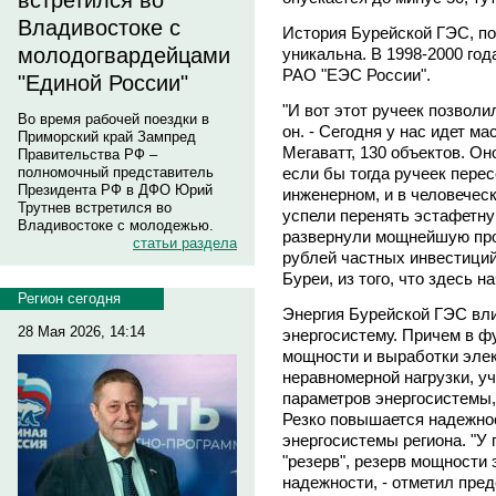
встретился во
Владивостоке с
История Бурейской ГЭС, п
молодогвардейцами
уникальна. В 1998-2000 год
РАО "ЕЭС России".
"Единой России"
"И вот этот ручеек позволи
Во время рабочей поездки в
он. - Сегодня у нас идет м
Приморский край Зампред
Мегаватт, 130 объектов. О
Правительства РФ –
если бы тогда ручеек пере
полномочный представитель
Президента РФ в ДФО Юрий
инженерном, и в человечес
Трутнев встретился во
успели перенять эстафетну
Владивостоке с молодежью.
развернули мощнейшую про
статьи раздела
рублей частных инвестиций
Буреи, из того, что здесь н
Регион сегодня
Энергия Бурейской ГЭС вл
28 Мая 2026, 14:14
энергосистему. Причем в ф
мощности и выработки элек
неравномерной нагрузки, у
параметров энергосистемы,
Резко повышается надежно
энергосистемы региона. "У 
"резерв", резерв мощности
надежности, - отметил пре