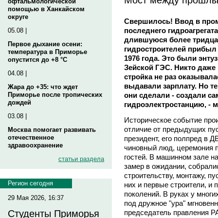
офтальмологической
помощью в Ханкайском
округе
Свершилось! Ввод в пр
последнего гидроагрегата
05.08 |
длившуюся более тридцат
Первое дыхание осени:
гидростроителей прибыл 
температура в Приморье
1976 года. Это были энту
опустится до +8 °C
Зейской ГЭС. Никто даже 
04.08 |
стройка не раз оказывала
выдавали зарплату. Но те
Жара до +35: что ждет
они сделали - создали с
Приморье после тропических
дождей
гидроэлектростанцию, - 
03.08 |
Историческое событие прои
отличие от предыдущих пус
Москва помогает развивать
отечественное
президент, его полпред в Д
здравоохранение
чиновный люд, церемония 
гостей. В машинном зале на
статьи раздела
замер в ожидании, собрали
строительству, монтажу, п
Регион сегодня
них и первые строители, и
поколений. В руках у многи
29 Мая 2026, 16:37
под дружное "ура" мгновенн
председатель правления 
Студенты Приморья