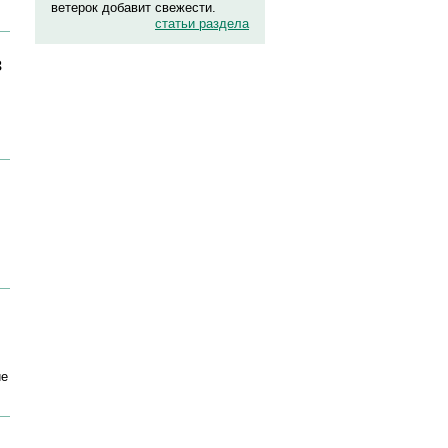
ветерок добавит свежести.
статьи раздела
з
ие