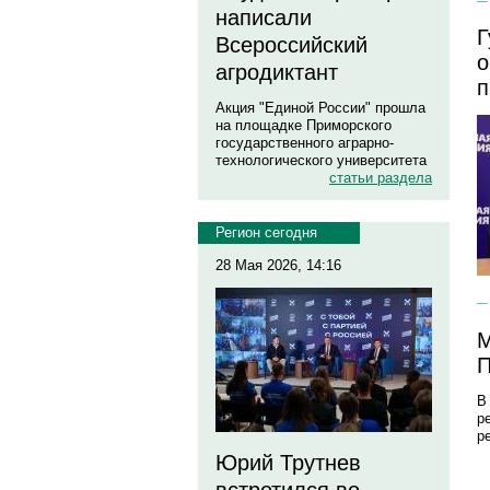
написали
Г
Всероссийский
о
агродиктант
п
Акция "Единой России" прошла
на площадке Приморского
государственного аграрно-
технологического университета
статьи раздела
Регион сегодня
28 Мая 2026, 14:16
М
П
В
р
р
Юрий Трутнев