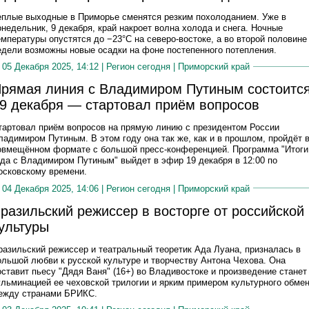
еплые выходные в Приморье сменятся резким похолоданием. Уже в
онедельник, 9 декабря, край накроет волна холода и снега. Ночные
емпературы опустятся до −23°C на северо-востоке, а во второй половине
едели возможны новые осадки на фоне постепенного потепления.
05 Декабря 2025, 14:12 |
Регион сегодня
|
Приморский край
рямая линия с Владимиром Путиным состоитс
9 декабря — стартовал приём вопросов
тартовал приём вопросов на прямую линию с президентом России
ладимиром Путиным. В этом году она так же, как и в прошлом, пройдёт 
овмещённом формате с большой пресс-конференцией. Программа "Итоги
ода с Владимиром Путиным" выйдет в эфир 19 декабря в 12:00 по
осковскому времени.
04 Декабря 2025, 14:06 |
Регион сегодня
|
Приморский край
разильский режиссер в восторге от российской
ультуры
разильский режиссер и театральный теоретик Ада Луана, призналась в
ольшой любви к русской культуре и творчеству Антона Чехова. Она
оставит пьесу "Дядя Ваня" (16+) во Владивостоке и произведение станет
ульминацией ее чеховской трилогии и ярким примером культурного обме
ежду странами БРИКС.