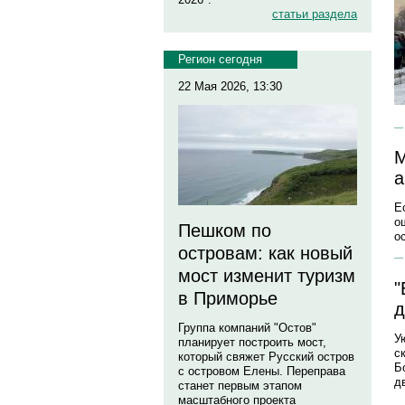
статьи раздела
Регион сегодня
22 Мая 2026, 13:30
М
а
Е
о
Пешком по
о
островам: как новый
мост изменит туризм
"
в Приморье
д
Группа компаний "Остов"
У
планирует построить мост,
с
который свяжет Русский остров
Б
с островом Елены. Переправа
д
станет первым этапом
масштабного проекта