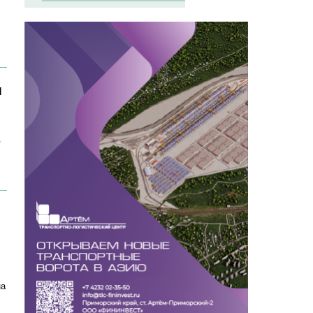
я
в
на