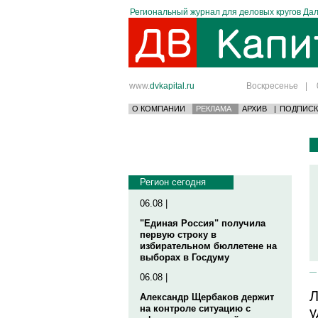
Региональный журнал для деловых кругов Дал
www.
dvkapital.ru
Воскресенье
|
О КОМПАНИИ
РЕКЛАМА
АРХИВ
|
ПОДПИСК
Регион сегодня
06.08 |
"Единая Россия" получила
первую строку в
избирательном бюллетене на
выборах в Госдуму
06.08 |
Л
Александр Щербаков держит
на контроле ситуацию с
у