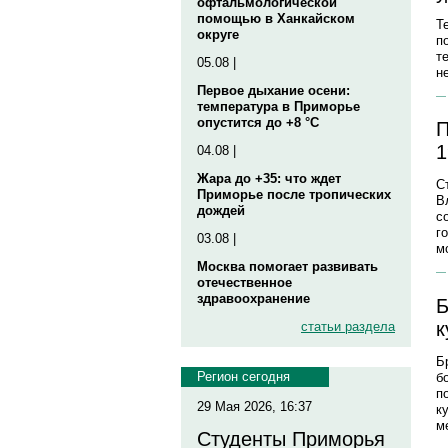
офтальмологической
помощью в Ханкайском
Т
округе
п
т
05.08 |
н
Первое дыхание осени:
температура в Приморье
опустится до +8 °C
П
1
04.08 |
Жара до +35: что ждет
С
Приморье после тропических
В
дождей
с
г
03.08 |
м
Москва помогает развивать
отечественное
здравоохранение
Б
к
статьи раздела
Б
Регион сегодня
б
п
29 Мая 2026, 16:37
к
м
Студенты Приморья