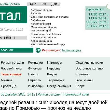
ьнего Востока
АТР
РФ
ДФО
Курсы валют
Амурская область
Бурятия
1 USD
82.17 р.
Еврейская автономная область
1 EUR
94.84 р.
Забайкалье
100 JPY
51.82 р.
Камчатский край
10 CNY
12.17 р.
Магаданская область
09 Августа, 21:16
|
Приморский край
Республика Саха (Якутия)
А
|
RSS
|
Сахалинская область
Хабаровский край
Чукотский автономный округ
главная
Рекомендует:
Регион сегодня
Регион сегодня
Компании
Партнеры
Страницы истории
Часовой пояс
Финансы
Персона
Восточное кольцо
Тема номера
Рынки
Кадры
Криминал
Мнение
Отрасль
Территория
Вкус жизни
Проект ДК
Инновации
Среда обитания
Спорт
06 Декабря 2025, 14:12 |
Регион сегодня
|
Приморский край
едяной реванш: снег и холод нанесут двойной
дар по Приморью — прогноз на неделю