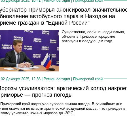
03 Декабря 2025, 10:41 |
Регион сегодня
|
Приморский край
убернатор Приморья анонсировал значительно
бновление автобусного парка в Находке на
риёме граждан в "Единой России"
Существенно, если не кардинально,
обновят в Приморье городские
автобусы в следующем году.
02 Декабря 2025, 12:36 |
Регион сегодня
|
Приморский край
орозы усиливаются: арктический холод накрое
риморье — прогноз погоды
 Приморский край нагрянула суровая зимняя погода. В ближайшие дни
егион окажется во власти арктической воздушной массы, что приведет к
езкому усилению ночных морозов до -30°C.