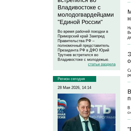
встретился во
Владивостоке с
М
молодогвардейцами
н
"Единой России"
Н
Во время рабочей поездки в
В
Приморский край Зампред
д
Правительства РФ –
полномочный представитель
Президента РФ в ДФО Юрий
Э
Трутнев встретился во
Владивостоке с молодежью.
о
статьи раздела
С
р
Регион сегодня
28 Мая 2026, 14:14
В
п
В
с
"