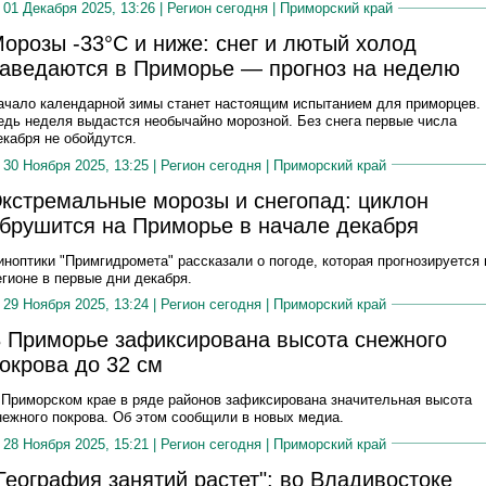
01 Декабря 2025, 13:26 |
Регион сегодня
|
Приморский край
орозы -33°C и ниже: снег и лютый холод
аведаются в Приморье — прогноз на неделю
ачало календарной зимы станет настоящим испытанием для приморцев.
едь неделя выдастся необычайно морозной. Без снега первые числа
екабря не обойдутся.
30 Ноября 2025, 13:25 |
Регион сегодня
|
Приморский край
кстремальные морозы и снегопад: циклон
брушится на Приморье в начале декабря
иноптики "Примгидромета" рассказали о погоде, которая прогнозируется 
егионе в первые дни декабря.
29 Ноября 2025, 13:24 |
Регион сегодня
|
Приморский край
 Приморье зафиксирована высота снежного
окрова до 32 см
 Приморском крае в ряде районов зафиксирована значительная высота
нежного покрова. Об этом сообщили в новых медиа.
28 Ноября 2025, 15:21 |
Регион сегодня
|
Приморский край
География занятий растет": во Владивостоке