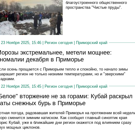
благоустроенного общественного
пространства "Чистые пруды".
23 Ноября 2025, 15:46 |
Регион сегодня
|
Приморский край
орозы экстремальнее, метели мощнее:
номалии декабря в Приморье
сли осень прощается с Приморьем тепло и спокойно, то начало зимы
шарашит регион не только низкими температурами, но и "зверскими"
садками.
22 Ноября 2025, 15:45 |
Регион сегодня
|
Приморский край
Белое" вторжение не за горами: Кубай раскрыл
аты снежных бурь в Приморье
ютная погода, радовавшая жителей Приморья на протяжении всей недел
коро сменится зимним натиском. Как сообщил главный синоптик края
орис Кубай, уже в ближайшие дни регион окажется под влиянием сразу
вух мощных циклонов.