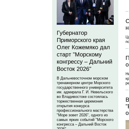
С
н
Губернатор
Ц
Приморского края
п
Олег Кожемяко дал
старт "Морскому
П
конгрессу – Дальний
о
Восток 2026"
Н
В Дальневосточном морском
к
тренажерном центре Морского
р
государственного университета
им. адмирала Г. И. Невельского
во Владивостоке состоялась
В
торжественная церемония
"
открытия конкурса
профессионального мастерства
о
"Море зовет 2026", одного из
самых ярких событий "Морского
конгресса – Дальний Восток
2026".