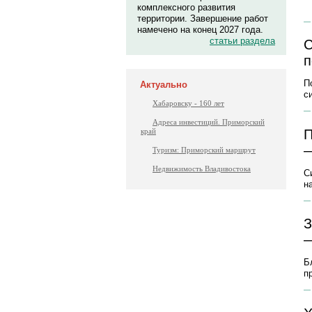
комплексного развития
территории. Завершение работ
намечено на конец 2027 года.
статьи раздела
С
п
П
Актуально
с
Хабаровску - 160 лет
Адреса инвестиций. Приморский
П
край
—
Туризм: Приморский маршрут
Недвижимость Владивостока
С
н
З
—
Б
п