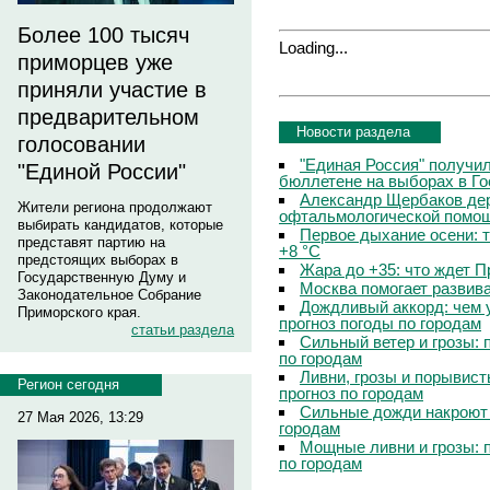
Более 100 тысяч
Loading...
приморцев уже
приняли участие в
предварительном
Новости раздела
голосовании
"Единая Россия" получи
"Единой России"
бюллетене на выборах в Г
Александр Щербаков дер
Жители региона продолжают
офтальмологической помощ
выбирать кандидатов, которые
Первое дыхание осени: 
представят партию на
+8 °C
предстоящих выборах в
Жара до +35: что ждет 
Государственную Думу и
Москва помогает развив
Законодательное Собрание
Дождливый аккорд: чем 
Приморского края.
прогноз погоды по городам
статьи раздела
Сильный ветер и грозы: 
по городам
Ливни, грозы и порывист
Регион сегодня
прогноз по городам
Сильные дожди накроют 
27 Мая 2026, 13:29
городам
Мощные ливни и грозы: 
по городам