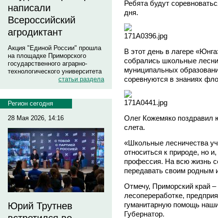
Ребята будут соревноватьс
написали
дня.
Всероссийский
агродиктант
Акция "Единой России" прошла
В этот день в лагере «Юнга
на площадке Приморского
собрались школьные леснич
государственного аграрно-
муниципальных образовани
технологического университета
соревнуются в знаниях фло
статьи раздела
Регион сегодня
Олег Кожемяко поздравил ю
28 Мая 2026, 14:16
слета.
«Школьные лесничества уча
относиться к природе, но и
профессия. На всю жизнь с
передавать своим родным и
Отмечу, Приморский край –
лесопереработке, предпри
гуманитарную помощь наши
Юрий Трутнев
Губернатор.