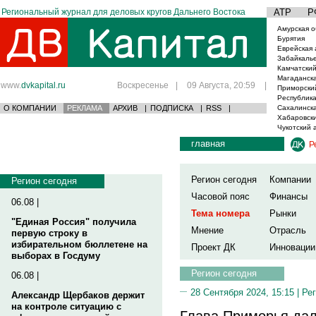
Региональный журнал для деловых кругов Дальнего Востока
АТР
Р
Амурская о
Бурятия
Еврейская 
Забайкаль
Камчатский
Магаданска
www.
dvkapital.ru
Воскресенье
|
09 Августа, 20:59
|
Приморски
Республика
О КОМПАНИИ
РЕКЛАМА
АРХИВ
|
ПОДПИСКА
|
RSS
|
Сахалинска
Хабаровски
Чукотский 
главная
Р
Регион сегодня
Компании
Регион сегодня
Часовой пояс
Финансы
06.08 |
Тема номера
Рынки
"Единая Россия" получила
Мнение
Отрасль
первую строку в
избирательном бюллетене на
Проект ДК
Инновации
выборах в Госдуму
Регион сегодня
06.08 |
28 Сентября 2024, 15:15 |
Рег
Александр Щербаков держит
на контроле ситуацию с
Глава Приморья дал