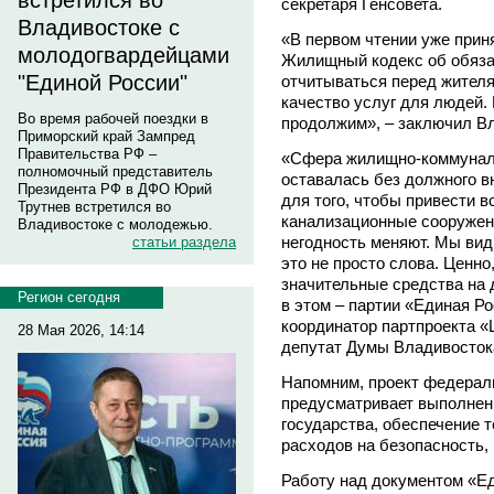
встретился во
секретаря Генсовета.
Владивостоке с
«В первом чтении уже прин
молодогвардейцами
Жилищный кодекс об обяза
"Единой России"
отчитываться перед жителя
качество услуг для людей.
Во время рабочей поездки в
продолжим», – заключил В
Приморский край Зампред
Правительства РФ –
«Сфера жилищно-коммуналь
полномочный представитель
оставалась без должного в
Президента РФ в ДФО Юрий
для того, чтобы привести в
Трутнев встретился во
канализационные сооружен
Владивостоке с молодежью.
негодность меняют. Мы вид
статьи раздела
это не просто слова. Ценн
значительные средства на 
Регион сегодня
в этом – партии «Единая Р
координатор партпроекта «
28 Мая 2026, 14:14
депутат Думы Владивосто
Напомним, проект федераль
предусматривает выполнен
государства, обеспечение т
расходов на безопасность,
Работу над документом «Ед