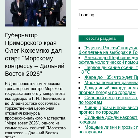
Loading...
Губернатор
Новости раздела
Приморского края
"Единая Россия" получи
Олег Кожемяко дал
бюллетене на выборах в Г
Александр Щербаков дер
старт "Морскому
офтальмологической помощ
конгрессу – Дальний
Первое дыхание осени: 
+8 °C
Восток 2026"
Жара до +35: что ждет 
Москва помогает развив
В Дальневосточном морском
Дождливый аккорд: чем 
тренажерном центре Морского
прогноз погоды по городам
государственного университета
Сильный ветер и грозы: 
им. адмирала Г. И. Невельского
по городам
во Владивостоке состоялась
Ливни, грозы и порывист
торжественная церемония
прогноз по городам
открытия конкурса
Сильные дожди накроют 
профессионального мастерства
городам
"Море зовет 2026", одного из
Мощные ливни и грозы: 
самых ярких событий "Морского
по городам
конгресса – Дальний Восток
2026".