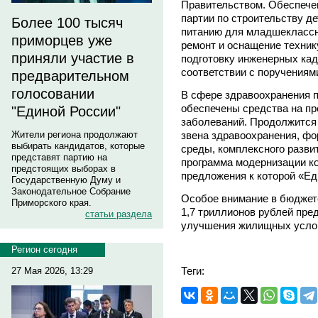
Правительством. Обеспече
партии по строительству де
Более 100 тысяч
питанию для младшеклассн
приморцев уже
ремонт и оснащение техник
приняли участие в
подготовку инженерных кад
соответствии с поручениям
предварительном
голосовании
В сфере здравоохранения 
обеспечены средства на п
"Единой России"
заболеваний. Продолжится
звена здравоохранения, фо
Жители региона продолжают
выбирать кандидатов, которые
среды, комплексного разви
представят партию на
программа модернизации к
предстоящих выборах в
предложения к которой «Ед
Государственную Думу и
Законодательное Собрание
Особое внимание в бюджете
Приморского края.
1,7 триллионов рублей пре
статьи раздела
улучшения жилищных услови
Регион сегодня
Теги:
27 Мая 2026, 13:29