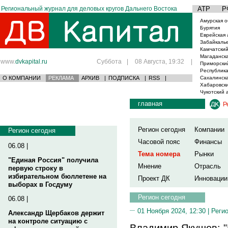
Региональный журнал для деловых кругов Дальнего Востока
АТР
Р
Амурская о
Бурятия
Еврейская 
Забайкаль
Камчатский
Магаданска
www.
dvkapital.ru
Суббота
|
08 Августа, 19:32
|
Приморски
Республика
О КОМПАНИИ
РЕКЛАМА
АРХИВ
|
ПОДПИСКА
|
RSS
|
Сахалинска
Хабаровски
Чукотский 
главная
Р
Регион сегодня
Компании
Регион сегодня
Часовой пояс
Финансы
06.08 |
Тема номера
Рынки
"Единая Россия" получила
Мнение
Отрасль
первую строку в
избирательном бюллетене на
Проект ДК
Инновации
выборах в Госдуму
Регион сегодня
06.08 |
01 Ноября 2024, 12:30 |
Реги
Александр Щербаков держит
на контроле ситуацию с
Владимир Якушев: "