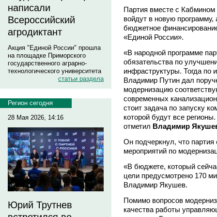
написали
Партия вместе с Кабмином 
войдут в новую программу, 
Всероссийский
бюджетное финансирование
агродиктант
«Единой России».
Акция "Единой России" прошла
«В народной программе парт
на площадке Приморского
обязательства по улучше
государственного аграрно-
инфраструктуры. Тогда по 
технологического университета
статьи раздела
Владимир Путин дал поруче
модернизацию соответству
современных канализацион
Регион сегодня
стоит задача по запуску к
которой будут все регионы.
28 Мая 2026, 14:16
отметил
Владимир Якуше
Он подчеркнул, что партия
мероприятий по модерниза
«В бюджете, который сейча
цели предусмотрено 170 м
Владимир Якушев.
Помимо вопросов модерниз
Юрий Трутнев
качества работы управляю