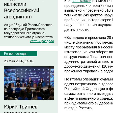
Как
рассказали
в УМВД Рос
написали
проведенных оперативных 
Всероссийский
выявлено и пресечено 510 
том числе 249 фактов нару
агродиктант
пребывания на территории 
нарушение правил осущест
Акция "Единой России" прошла
на площадке Приморского
деятельности.
государственного аграрно-
технологического университета
«Выявлено и пресечено 28 
статьи раздела
числе фиктивная постановк
месту пребывания в Россий
изготовление или оборот 
Регион сегодня
сотрудниками Госавтоинспе
административной ответств
28 Мая 2026, 14:16
дорожного движения 116 ин
прокомментировали в ведо
По итогам операции судами
административном выдворе
Российской Федерации в ф
самостоятельного выезда,
в Центр временного содер
принудительного выдворени
Юрий Трутнев
въезд в Россию.