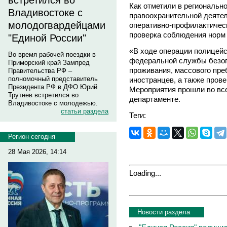
встретился во
Как отметили в региональн
Владивостоке с
правоохранительной деятел
молодогвардейцами
оперативно-профилактическ
проверка соблюдения норм 
"Единой России"
«В ходе операции полицейс
Во время рабочей поездки в
федеральной службы безоп
Приморский край Зампред
проживания, массового пре
Правительства РФ –
полномочный представитель
иностранцев, а также пров
Президента РФ в ДФО Юрий
Мероприятия прошли во все
Трутнев встретился во
департаменте.
Владивостоке с молодежью.
статьи раздела
Теги:
Регион сегодня
28 Мая 2026, 14:14
Loading...
Новости раздела