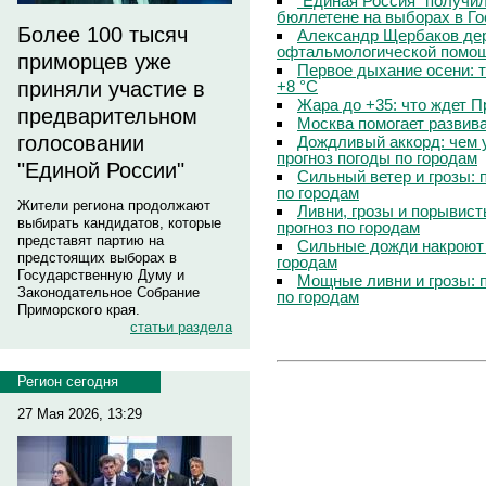
"Единая Россия" получи
бюллетене на выборах в Г
Более 100 тысяч
Александр Щербаков дер
офтальмологической помощ
приморцев уже
Первое дыхание осени: 
+8 °C
приняли участие в
Жара до +35: что ждет 
предварительном
Москва помогает развив
голосовании
Дождливый аккорд: чем 
прогноз погоды по городам
"Единой России"
Сильный ветер и грозы: 
по городам
Жители региона продолжают
Ливни, грозы и порывист
выбирать кандидатов, которые
прогноз по городам
представят партию на
Сильные дожди накроют 
предстоящих выборах в
городам
Государственную Думу и
Мощные ливни и грозы: 
Законодательное Собрание
по городам
Приморского края.
статьи раздела
Регион сегодня
27 Мая 2026, 13:29