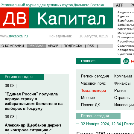
Региональный журнал для деловых кругов Дальнего Востока
АТР
Р
Амурская о
Бурятия
Еврейская 
Забайкаль
Камчатский
Магаданска
www.
dvkapital.ru
Понедельник
|
10 Августа, 02:19
|
Приморски
Республика
О КОМПАНИИ
РЕКЛАМА
АРХИВ
|
ПОДПИСКА
|
RSS
|
Сахалинска
Хабаровски
Чукотский 
главная
Р
Регион сегодня
Компании
Регион сегодня
Часовой пояс
Финансы
06.08 |
Тема номера
Рынки
"Единая Россия" получила
Мнение
Отрасль
первую строку в
избирательном бюллетене на
Проект ДК
Инновации
выборах в Госдуму
Регион сегодня
06.08 |
02 Ноября 2024, 12:34 |
Реги
Александр Щербаков держит
на контроле ситуацию с
Более 200 иностран