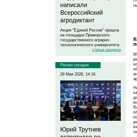
Г
написали
п
Всероссийский
агродиктант
Акция "Единой России" прошла
на площадке Приморского
К
государственного аграрно-
п
технологического университета
статьи раздела
М
р
к
Регион сегодня
о
и
28 Мая 2026, 14:16
а
Н
к
д
в
В
о
к
р
в
Юрий Трутнев
ч