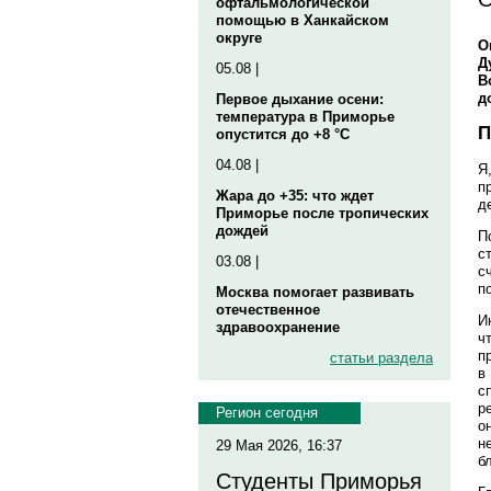
офтальмологической
помощью в Ханкайском
округе
О
Д
05.08 |
В
д
Первое дыхание осени:
температура в Приморье
П
опустится до +8 °C
04.08 |
Я
п
Жара до +35: что ждет
д
Приморье после тропических
дождей
П
с
03.08 |
с
п
Москва помогает развивать
отечественное
И
здравоохранение
ч
п
статьи раздела
в
с
р
Регион сегодня
о
н
29 Мая 2026, 16:37
б
Студенты Приморья