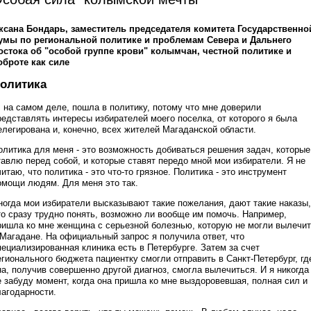
ксана Бондарь, заместитель председателя комитета Государственно
умы по региональной политике и проблемам Севера и Дальнего
остока об "особой группе крови" колымчан, честной политике и
оброте как силе
олитика
, на самом деле, пошла в политику, потому что мне доверили
редставлять интересы избирателей моего поселка, от которого я была
елегирована и, конечно, всех жителей Магаданской области.
олитика для меня - это возможность добиваться решения задач, которые
тавлю перед собой, и которые ставят передо мной мои избиратели. Я не
читаю, что политика - это что-то грязное. Политика - это инструмент
омощи людям. Для меня это так.
ногда мои избиратели высказывают такие пожелания, дают такие наказы,
то сразу трудно понять, возможно ли вообще им помочь. Например,
ришла ко мне женщина с серьезной болезнью, которую не могли вылечи
 Магадане. На официальный запрос я получила ответ, что
пециализированная клиника есть в Петербурге. Затем за счет
егионального бюджета пациентку смогли отправить в Санкт-Петербург, гд
на, получив совершенно другой диагноз, смогла вылечиться. И я никогда
е забуду момент, когда она пришла ко мне выздоровевшая, полная сил и
лагодарности.