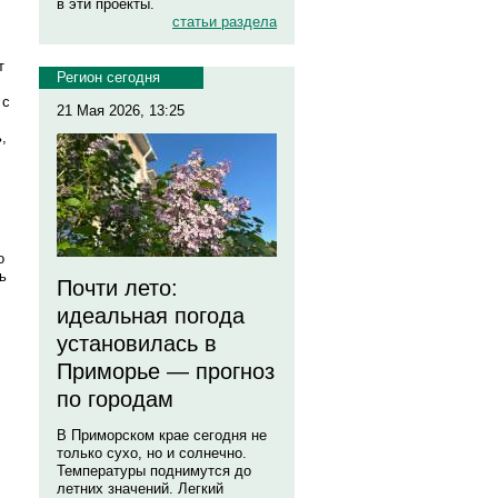
в эти проекты.
статьи раздела
т
Регион сегодня
 с
21 Мая 2026, 13:25
,
о
ь
Почти лето:
идеальная погода
установилась в
Приморье — прогноз
по городам
В Приморском крае сегодня не
только сухо, но и солнечно.
Температуры поднимутся до
летних значений. Легкий