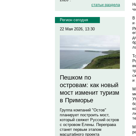
Н
статьи раздела
ч
В
Регион сегодня
и
р
22 Мая 2026, 13:30
е
д
б
л
Т
Р
в
т
с
Пешком по
и
островам: как новый
М
мост изменит туризм
м
У
в Приморье
б
к
Группа компаний "Остов"
л
планирует построить мост,
т
который свяжет Русский остров
с островом Елены. Переправа
М
станет первым этапом
р
масштабного проекта