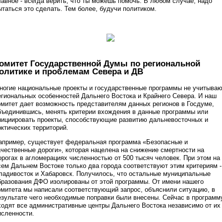
лавное - всегда верить, что ты можешь помочь. В любом случае, надо
ытаться это сделать. Тем более, будучи политиком.
омитет Государственной Думы по региональной
олитике и проблемам Севера и ДВ
ногие национальные проекты и государственные программы не учитыва
егиональных особенностей Дальнего Востока и Крайнего Севера. И наш
омитет дает возможность представителям данных регионов в Госдуме,
бъединившись, менять критерии вхождения в данные программы или
нициировать проекты, способствующие развитию дальневосточных и
рктических территорий.
апример, существует федеральная программа «Безопасные и
ачественные дороги», которая нацелена на снижение смертности на
орогах в агломерациях численностью от 500 тысяч человек. При этом на
сем Дальнем Востоке только два города соответствуют этим критериям -
ладивосток и Хабаровск. Получилось, что остальные муниципальные
бразования ДФО изолированы от этой программы. От имени нашего
омитета мы написали соответствующий запрос, объяснили ситуацию, в
езультате чего необходимые поправки были внесены. Сейчас в программ
ходят все административные центры Дальнего Востока независимо от их
исленности.