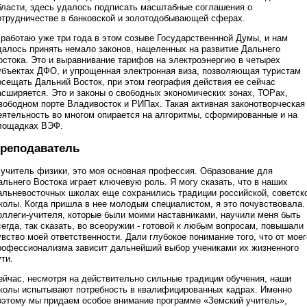
бласти, здесь удалось подписать масштабные соглашения о
отрудничестве в банковской и золотодобывающей сферах.
 работаю уже три года в этом созыве Государственнной Думы, и нам
далось принять немало законов, нацеленных на развитие Дальнего
остока. Это и выравнивание тарифов на электроэнергию в четырех
убъектах ДФО, и упрощенная электронная виза, позволяющая туристам
осещать Дальний Восток, при этом география действия ее сейчас
асширяется. Это и законы о свободных экономических зонах, ТОРах,
вободном порте Владивосток и РИПах. Такая активная законотворческая
еятельность во многом опирается на алгоритмы, сформированные и на
лощадках ВЭФ.
реподаватель
 учитель физики, это моя основная профессия. Образование для
альнего Востока играет ключевую роль. Я могу сказать, что в наших
альневосточных школах еще сохранились традиции российской, советск
колы. Когда пришла в нее молодым специалистом, я это почувствовала.
оллеги-учителя, которые были моими наставниками, научили меня быть
сегда, так сказать, во всеоружии - готовой к любым вопросам, повышали
увство моей ответственности. Дали глубокое понимание того, что от моег
рофессионализма зависит дальнейший выбор учениками их жизненного
ути.
ейчас, несмотря на действительно сильные традиции обучения, наши
колы испытывают потребность в квалифицированных кадрах. Именно
оэтому мы придаем особое внимание программе «Земский учитель»,