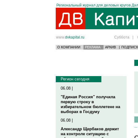
Региональный журнал для деловых кругов Дал
www.
dvkapital.ru
Суббота
|
О КОМПАНИИ
РЕКЛАМА
АРХИВ
|
ПОДПИСК
Регион сегодня
06.08 |
"Единая Россия" получила
первую строку в
избирательном бюллетене на
выборах в Госдуму
06.08 |
Александр Щербаков держит
на контроле ситуацию с
О