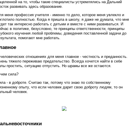
ацеленной на то, чтобы такие специалисты устремлялись на Дальний
осток развивать здесь образование.
ля меня профессия учителя - именно то дело, которое меня увлекло и
оглотило полностью. Когда я пришла в школу, я даже не думала, что мне
удет так интересно работать с детьми и вместе с ними развиваться. И
ейчас в политике, безусловно, те принципы ответственности, принципы
лубокого изучения любой проблемы, доведения поставленной задачи до
езультата, помогают мне работать.
лавное
 человеческих отношениях для меня главное - честность и преданность.
чень тяжело переживаю предательство. Всегда хочется найти в себе
илы простить, ситуацию отпустить. Но шрамы все же остаются.
 чем сила?
ила - в доброте. Считаю так, потому что знаю по собственному
изненному опыту, что если человек дарит свою доброту людям, то он
ильный человек.
альневосточники