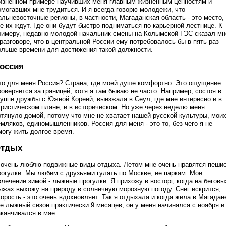
изненном примере научивших меня главным жизненным ценностям и
омогавших мне трудиться. И я всегда говорю молодежи, что
альневосточные регионы, в частности, Магаданская область - это место,
де их ждут. Где они будут быстро подниматься по карьерной лестнице. К
римеру, недавно молодой начальник смены на Колымской ГЭС сказал мн
 разговоре, что в центральной России ему потребовалось бы в пять раз
ольше времени для достижения такой должности.
оссия
то для меня Россия? Страна, где моей душе комфортно. Это ощущение
роверяется за границей, хотя я там бываю не часто. Например, состоя в
руппе дружбы с Южной Кореей, выезжала в Сеул, где мне интересно и в
уристическом плане, и в историческом. Но уже через неделю меня
отянуло домой, потому что мне не хватает нашей русской культуры, мои
емляков, единомышленников. Россия для меня - это то, без чего я не
могу жить долгое время.
тдых
 очень люблю подвижные виды отдыха. Летом мне очень нравятся пеши
рогулки. Мы любим с друзьями гулять по Москве, ее паркам. Мое
влечение зимой - лыжные прогулки. Я прихожу в восторг, когда на беговы
ыжах выхожу на природу в солнечную морозную погоду. Снег искрится,
корость - это очень вдохновляет. Так я отдыхала и когда жила в Магадан
де лыжный сезон практически 9 месяцев, он у меня начинался с ноября и
аканчивался в мае.