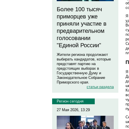
о
с
Более 100 тысяч
приморцев уже
Я
у
приняли участие в
В
с
предварительном
п
голосовании
р
С
"Единой России"
д
п
Жители региона продолжают
выбирать кандидатов, которые
П
представят партию на
предстоящих выборах в
Я
Государственную Думу и
Д
Законодательное Собрание
д
Приморского края.
ш
статьи раздела
К
в
ч
Регион сегодня
п
п
27 Мая 2026, 13:29
С
ш
п