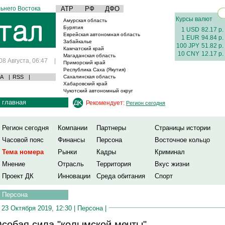
ьнего Востока
АТР
РФ
ДФО
Курсы валют
Амурская область
Бурятия
1 USD
82.17 р.
Еврейская автономная область
1 EUR
94.84 р.
Забайкалье
100 JPY
51.82 р.
Камчатский край
10 CNY
12.17 р.
Магаданская область
08 Августа, 06:47
|
Приморский край
Республика Саха (Якутия)
А
|
RSS
|
Сахалинская область
Хабаровский край
Чукотский автономный округ
главная
Рекомендует:
Регион сегодня
Регион сегодня
Компании
Партнеры
Страницы истории
Часовой пояс
Финансы
Персона
Восточное кольцо
Тема номера
Рынки
Кадры
Криминал
Мнение
Отрасль
Территория
Вкус жизни
Проект ДК
Инновации
Среда обитания
Спорт
Персона
23 Октября 2019, 12:30 |
Персона
|
собая сила "колымской мечты"