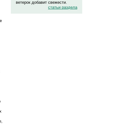
ветерок добавит свежести.
статьи раздела
е
х
е
х
е,