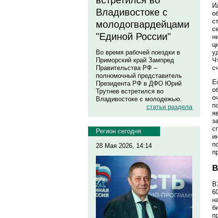
встретился во
И
Владивостоке с
о
с
молодогвардейцами
с
"Единой России"
н
ц
Во время рабочей поездки в
у
Приморский край Зампред
Ч
Правительства РФ –
с
полномочный представитель
Е
Президента РФ в ДФО Юрий
о
Трутнев встретился во
о
Владивостоке с молодежью.
п
статьи раздела
я
з
с
Регион сегодня
и
п
28 Мая 2026, 14:14
п
В
6
н
б
п