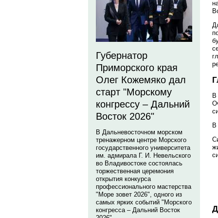
н
В
Д
п
б
с
Губернатор
г
р
Приморского края
Олег Кожемяко дал
Г
старт "Морскому
В
конгрессу – Дальний
О
с
Восток 2026"
В
В Дальневосточном морском
С
тренажерном центре Морского
ж
государственного университета
с
им. адмирала Г. И. Невельского
во Владивостоке состоялась
торжественная церемония
открытия конкурса
профессионального мастерства
"Море зовет 2026", одного из
самых ярких событий "Морского
Д
конгресса – Дальний Восток
2026".