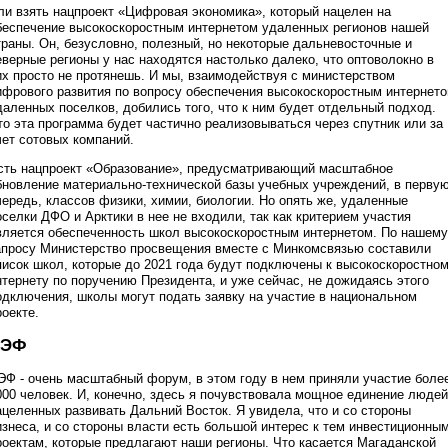
ли взять нацпроект «Цифровая экономика», который нацелен на
беспечение высокоскоростным интернетом удаленных регионов нашей
траны. Он, безусловно, полезный, но некоторые дальневосточные и
еверные регионы у нас находятся настолько далеко, что оптоволокно в
их просто не протянешь. И мы, взаимодействуя с министерством
ифрового развития по вопросу обеспечения высокоскоростным интернет
даленных поселков, добились того, что к ним будет отдельный подход.
то эта программа будет частично реализовываться через спутник или за
чет сотовых компаний.
сть нацпроект «Образование», предусматривающий масштабное
бновление материально-технической базы учебных учреждений, в перву
чередь, классов физики, химии, биологии. Но опять же, удаленные
оселки ДФО и Арктики в нее не входили, так как критерием участия
вляется обеспеченность школ высокоскоростным интернетом. По нашему
апросу Министерство просвещения вместе с Минкомсвязью составили
писок школ, которые до 2021 года будут подключены к высокоскоростно
нтернету по поручению Президента, и уже сейчас, не дожидаясь этого
одключения, школы могут подать заявку на участие в национальном
роекте.
ВЭФ
ЭФ - очень масштабный форум, в этом году в нем приняли участие боле
000 человек. И, конечно, здесь я почувствовала мощное единение людей
ацеленных развивать Дальний Восток. Я увидела, что и со стороны
изнеса, и со стороны власти есть большой интерес к тем инвестиционны
роектам, которые предлагают наши регионы. Что касается Магаданской