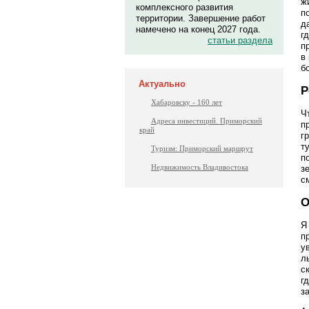
ж
комплексного развития
п
территории. Завершение работ
д
намечено на конец 2027 года.
г
статьи раздела
п
в
б
Актуально
Р
Хабаровску - 160 лет
Ч
Адреса инвестиций. Приморский
п
край
г
т
Туризм: Приморский маршрут
п
Недвижимость Владивостока
з
с
О
Я
п
у
л
с
г
з