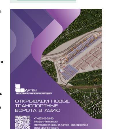
й
 я
ть
е