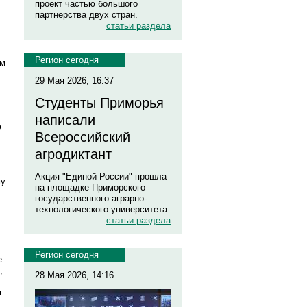
проект частью большого
партнерства двух стран.
статьи раздела
Регион сегодня
ом
29 Мая 2026, 16:37
Студенты Приморья
написали
ю
Всероссийский
агродиктант
Акция "Единой России" прошла
му
на площадке Приморского
государственного аграрно-
технологического университета
статьи раздела
Регион сегодня
е
,
28 Мая 2026, 14:16
м