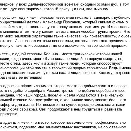
аверное, у всех дальневосточников все-таки сходный особый дух, в том
исле - дух авантюризма, который присущ и нам, колымчанам.
 прошлом году к нам приезжал известный писатель, сценарист, публицис
 общественный деятель Александр Проханов, который снимал фильм о
усской мечте, пытаясь нащупать нашу «колымскую мечту». И я согласна
го мнением о том, что у колымчан есть некая «особая группа крови». Что
ля моих земляков характерны такие качества, как приветливость, любовь
ратство. И он назвал их теми ценностями, которые помогают превозмочь
агерную память и совершить, по его выражению, «творческий прорыв».
о есть, с одной стороны, Колыма - место трагической истории нашей
оссии, сюда очень много было сослано людей на верную смерть; но,
месте с тем, здесь жили и живут такие люди, которые способствуют
рансформации этой памяти в творческий прорыв территории. Ведь именн
юда по комсомольским путевкам ехали люди покорять Колыму, открыват
 развивать ее потенциал.
агаданская область занимает второе место по добыче золота и первое
есто по добыче серебра в России, третье - по добыче серебра в мире.
беждена, что наши города, поселки и села нуждаются в значительно
ольшей степени благоустройства, а колымчане заслуживают большего
омфорта для жизни. Но, несмотря на существующие сложности, наши
юди любят свой край. Они продолжают в нем трудиться и развивать
ерриторию.
агадан для меня - то место, которое позволило мне профессионально
аскрыться, подарило мне замечательных наставников, на собственном