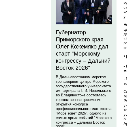
к
с
к
у
Н
ц
Губернатор
д
Приморского края
«
р
Олег Кожемяко дал
и
старт "Морскому
Ч
конгрессу – Дальний
-
Восток 2026"
м
В Дальневосточном морском
-
тренажерном центре Морского
т
государственного университета
им. адмирала Г. И. Невельского
С
во Владивостоке состоялась
М
торжественная церемония
Р
открытия конкурса
у
профессионального мастерства
т
"Море зовет 2026", одного из
у
самых ярких событий "Морского
о
конгресса – Дальний Восток
А
2026".