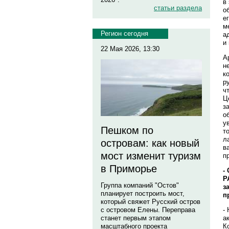
в
статьи раздела
о
е
м
Регион сегодня
а
и
22 Мая 2026, 13:30
А
н
к
р
ч
Ц
з
о
у
Пешком по
т
л
островам: как новый
в
мост изменит туризм
п
в Приморье
-
Р
Группа компаний "Остов"
з
планирует построить мост,
п
который свяжет Русский остров
с островом Елены. Переправа
-
станет первым этапом
а
масштабного проекта
К