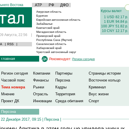
ьнего Востока
АТР
РФ
ДФО
Курсы валют
Амурская область
Бурятия
1 USD
82.17 р.
Еврейская автономная область
1 EUR
94.84 р.
Забайкалье
100 JPY
51.82 р.
Камчатский край
10 CNY
12.17 р.
Магаданская область
09 Августа, 22:56
|
Приморский край
Республика Саха (Якутия)
А
|
RSS
|
Сахалинская область
Хабаровский край
Чукотский автономный округ
главная
Рекомендует:
Регион сегодня
Регион сегодня
Компании
Партнеры
Страницы истории
Часовой пояс
Финансы
Персона
Восточное кольцо
Тема номера
Рынки
Кадры
Криминал
Мнение
Отрасль
Территория
Вкус жизни
Проект ДК
Инновации
Среда обитания
Спорт
Персона
22 Декабря 2017, 09:15 |
Персона
|
очему Арктика в этом году не увидела ученых