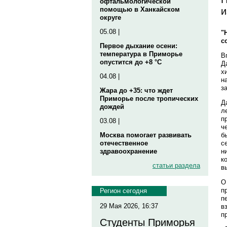
офтальмологической
и
помощью в Ханкайском
округе
05.08 |
"
с
Первое дыхание осени:
температура в Приморье
В
опустится до +8 °C
Д
х
04.08 |
н
з
Жара до +35: что ждет
Приморье после тропических
Д
дождей
л
п
03.08 |
ч
б
Москва помогает развивать
с
отечественное
н
здравоохранение
к
статьи раздела
в
О
п
Регион сегодня
п
29 Мая 2026, 16:37
в
п
Студенты Приморья