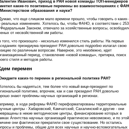
 Валентин Иванович, приход в РАН новой команды ТОП-менеджеров
аметил какие-то позитивные перемены во взаимоотношениях с ФА
 Министерством образования и науки?
 Думаю, что еще слишком мало времени прошло, чтобы говорить о каких-
о реальных изменениях. Хотелось бы, чтобы ФАНО, в соответствии с 253
 Федеральным Законом, отвечало за хозяйственные вопросы, освободил
ченых от несвойственной им работы.
з того, что произошло - несколько изменился стиль работы. На первых
аседаниях президиума президент РАН довольно подробно излагал свою
озицию по различным вопросам. Наверное, это неизбежно, идет
рганизационный период, становление «новой команды», притирка, поиск
воего стиля и методов работы.
дем перемен
 Ожидаете каких-то перемен в региональной политике РАН?
 Хотелось бы надеяться, тем более что новый вице-президент по
егиональной политике, впрочем, как и сам президент РАН довольно
орошо знают проблемы научных организаций в регионах.
апример, в ходе реформы ФАНО переформатированы территориальные
аучные центры - Хабаровский, Камчатский, Сахалинский и другие - они
ревращены в некие методические центры, финансирование которых в
амках Агентства научных организаций практически невозможно, и по этой
ричине они фактически прекратили свое существование. Но остались
опросы и проблемы, общие для всех научных и научно-вспомогательных