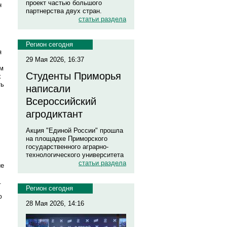
проект частью большого
н
партнерства двух стран.
статьи раздела
Регион сегодня
я
29 Мая 2026, 16:37
ым
Студенты Приморья
х
ть
написали
Всероссийский
агродиктант
Акция "Единой России" прошла
на площадке Приморского
государственного аграрно-
технологического университета
статьи раздела
ие
.
Регион сегодня
ю
28 Мая 2026, 14:16