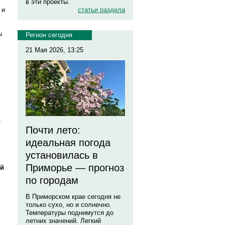
в эти проекты.
статьи раздела
 и
ы
Регион сегодня
21 Мая 2026, 13:25
я
Почти лето:
идеальная погода
установилась в
Приморье — прогноз
ий
по городам
В Приморском крае сегодня не
только сухо, но и солнечно.
Температуры поднимутся до
летних значений. Легкий