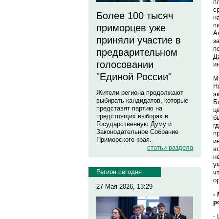
п
с
Более 100 тысяч
н
п
приморцев уже
А
приняли участие в
з
п
предварительном
Д
голосовании
и
"Единой России"
М
Н
Жители региона продолжают
э
выбирать кандидатов, которые
Б
представят партию на
ц
предстоящих выборах в
б
Государственную Думу и
г
Законодательное Собрание
п
Приморского края.
и
статьи раздела
в
н
у
Регион сегодня
ч
о
27 Мая 2026, 13:29
-
р
-