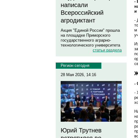
-
написали
н
и
Всероссийский
агродиктант
-
т
м
Акция "Единой России" прошла
у
на площадке Приморского
государственного аграрно-
И
технологического университета
з
статьи раздела
п
о
с
Регион сегодня
Ж
28 Мая 2026, 14:16
-
-
р
х
Н
н
п
р
Юрий Трутнев
п
в