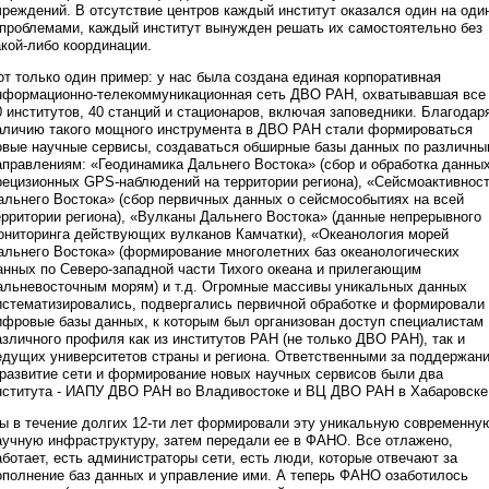
чреждений. В отсутствие центров каждый институт оказался один на оди
 проблемами, каждый институт вынужден решать их самостоятельно без
акой-либо координации.
от только один пример: у нас была создана единая корпоративная
нформационно-телекоммуникационная сеть ДВО РАН, охватывавшая все
0 институтов, 40 станций и стационаров, включая заповедники. Благодар
аличию такого мощного инструмента в ДВО РАН стали формироваться
овые научные сервисы, создаваться обширные базы данных по различн
аправлениям: «Геодинамика Дальнего Востока» (сбор и обработка данны
рецизионных GPS-наблюдений на территории региона), «Сейсмоактивнос
альнего Востока» (сбор первичных данных о сейсмособытиях на всей
ерритории региона), «Вулканы Дальнего Востока» (данные непрерывного
ониторинга действующих вулканов Камчатки), «Океанология морей
альнего Востока» (формирование многолетних баз океанологических
анных по Северо-западной части Тихого океана и прилегающим
альневосточным морям) и т.д. Огромные массивы уникальных данных
истематизировались, подвергались первичной обработке и формировали
ифровые базы данных, к которым был организован доступ специалистам
азличного профиля как из институтов РАН (не только ДВО РАН), так и
едущих университетов страны и региона. Ответственными за поддержан
 развитие сети и формирование новых научных сервисов были два
нститута - ИАПУ ДВО РАН во Владивостоке и ВЦ ДВО РАН в Хабаровске
ы в течение долгих 12-ти лет формировали эту уникальную современну
аучную инфраструктуру, затем передали ее в ФАНО. Все отлажено,
аботает, есть администраторы сети, есть люди, которые отвечают за
ополнение баз данных и управление ими. А теперь ФАНО озаботилось