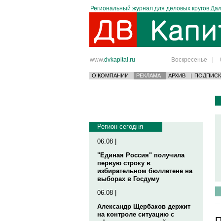
Региональный журнал для деловых кругов Дал
www.
dvkapital.ru
Воскресенье
|
О КОМПАНИИ
РЕКЛАМА
АРХИВ
|
ПОДПИСК
Регион сегодня
06.08 |
"Единая Россия" получила
первую строку в
избирательном бюллетене на
выборах в Госдуму
06.08 |
Александр Щербаков держит
на контроле ситуацию с
П