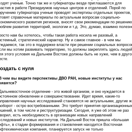
ходят ученые. Точно так же и губернаторы везде приглашаются для
частия в работе Президиумов научных центров и отделений. Порой по
оручению губернатора ученые проводят экспертизы отдельных проектов,
отовят справочные материалы по актуальным вопросам социально-
кономического развития регионов, вносят свои рекомендации по решению
роблем развития территорий, экологии и т.д. Это, думаю, взаимно полезн
росто нам бы хотелось, чтобы такая работа носила не разовый, а
истемный, стратегический характер. Ну и самое главное - в чем мы
уждаемся, так это в поддержке власти при решении социальных вопросо
сли мы хотим развивать территорию, то должны закреплять здесь людей
ля этого условия на Дальнем Востоке должны быть не хуже, чем в друг
есте.
оздать с нуля
 В чем вы видите перспективы ДВО РАН, новые институты у нас
оявятся?
 Дальневосточное отделение - это живой организм, и оно нуждается в
остоянном обновлении и совершенствовании. Идет время, какие-то
аправления научных исследований становятся не актуальными, другие ж
аоборот - остро востребованными. Это требует принятия организационны
ешений, в том числе и реструктуризации. Сегодня, я уже об этом не раз
оворил, есть необходимость в организации новых направлений
сследований и новых институтов. На Дальний Восток пришла «большая
ефть», в стадии формирования и становления находится Восточная
ефтехимическая компания, планируется запуск не только