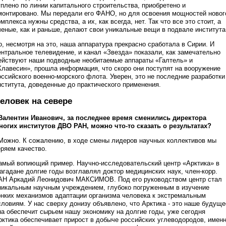
уплено по линии капитального строительства, приобретено и
монтировано. Мы передали его ФАНО, но для освоения мощностей новог
омплекса нужны средства, а их, как всегда, нет. Так что все это стоит, а
ченые, как и раньше, делают свои уникальные вещи в подвале института
о, несмотря на это, наша аппаратура прекрасно сработала в Сирии. И
ентральное телевидение, и канал «Звезда» показали, как замечательно
ействуют наши подводные необитаемые аппараты «Галтель» и
Клавесин», прошла информация, что скоро они поступят на вооружение
оссийского военно-морского флота. Уверен, это не последние разработки
нститута, доведенные до практического применения.
еловек на севере
 Валентин Иванович, за последнее время сменились директора
ногих институтов ДВО РАН, можно что-то сказать о результатах?
 Можно. К сожалению, в ходе смены лидеров научных коллективов мы
еряем качество.
амый вопиющий пример. Научно-исследовательский центр «Арктика» в
агадане долгие годы возглавлял доктор медицинских наук, член-корр.
АН Аркадий Леонидович МАКСИМОВ. Под его руководством центр стал
никальным научным учреждением, глубоко погруженным в изучение
онких механизмов адаптации организма человека к экстремальным
словиям. У нас сверху донизу объявлено, что Арктика - это наше будуще
на обеспечит сырьем нашу экономику на долгие годы, уже сегодня
рктика обеспечивает прирост в добыче российских углеводородов, имен