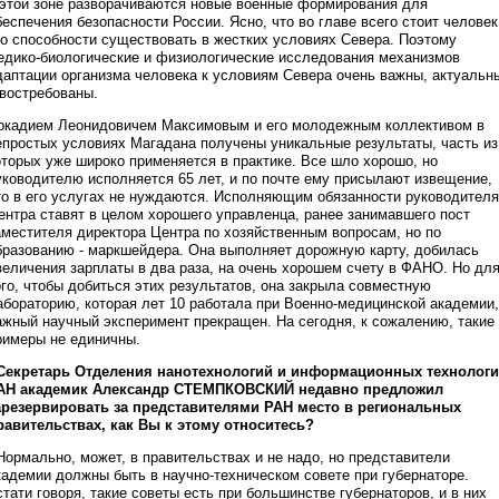
 этой зоне разворачиваются новые военные формирования для
беспечения безопасности России. Ясно, что во главе всего стоит человек
го способности существовать в жестких условиях Севера. Поэтому
едико-биологические и физиологические исследования механизмов
даптации организма человека к условиям Севера очень важны, актуальн
 востребованы.
ркадием Леонидовичем Максимовым и его молодежным коллективом в
епростых условиях Магадана получены уникальные результаты, часть из
оторых уже широко применяется в практике. Все шло хорошо, но
уководителю исполняется 65 лет, и по почте ему присылают извещение,
то в его услугах не нуждаются. Исполняющим обязанности руководителя
ентра ставят в целом хорошего управленца, ранее занимавшего пост
аместителя директора Центра по хозяйственным вопросам, но по
бразованию - маркшейдера. Она выполняет дорожную карту, добилась
величения зарплаты в два раза, на очень хорошем счету в ФАНО. Но дл
ого, чтобы добиться этих результатов, она закрыла совместную
абораторию, которая лет 10 работала при Военно-медицинской академии,
ажный научный эксперимент прекращен. На сегодня, к сожалению, такие
римеры не единичны.
 Секретарь Отделения нанотехнологий и информационных технолог
АН академик Александр СТЕМПКОВСКИЙ недавно предложил
арезервировать за представителями РАН место в региональных
равительствах, как Вы к этому относитесь?
 Нормально, может, в правительствах и не надо, но представители
кадемии должны быть в научно-техническом совете при губернаторе.
стати говоря, такие советы есть при большинстве губернаторов, и в них