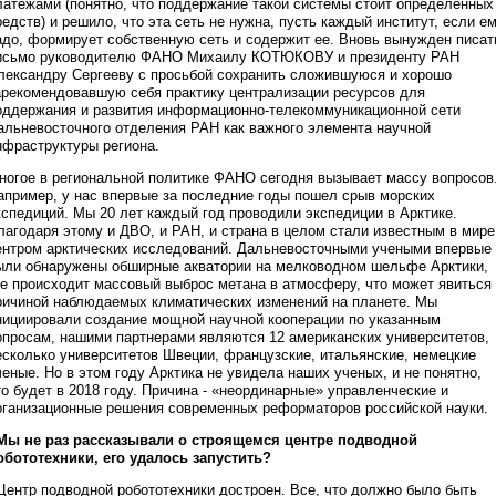
латежами (понятно, что поддержание такой системы стоит определенных
редств) и решило, что эта сеть не нужна, пусть каждый институт, если е
адо, формирует собственную сеть и содержит ее. Вновь вынужден писат
исьмо руководителю ФАНО Михаилу КОТЮКОВУ и президенту РАН
лександру Сергееву с просьбой сохранить сложившуюся и хорошо
арекомендовавшую себя практику централизации ресурсов для
оддержания и развития информационно-телекоммуникационной сети
альневосточного отделения РАН как важного элемента научной
нфраструктуры региона.
ногое в региональной политике ФАНО сегодня вызывает массу вопросов
апример, у нас впервые за последние годы пошел срыв морских
кспедиций. Мы 20 лет каждый год проводили экспедиции в Арктике.
лагодаря этому и ДВО, и РАН, и страна в целом стали известным в мире
ентром арктических исследований. Дальневосточными учеными впервые
ыли обнаружены обширные акватории на мелководном шельфе Арктики,
де происходит массовый выброс метана в атмосферу, что может явиться
ричиной наблюдаемых климатических изменений на планете. Мы
нициировали создание мощной научной кооперации по указанным
опросам, нашими партнерами являются 12 американских университетов,
есколько университетов Швеции, французские, итальянские, немецкие
ченые. Но в этом году Арктика не увидела наших ученых, и не понятно,
то будет в 2018 году. Причина - «неординарные» управленческие и
рганизационные решения современных реформаторов российской науки.
 Мы не раз рассказывали о строящемся центре подводной
обототехники, его удалось запустить?
 Центр подводной робототехники достроен. Все, что должно было быть