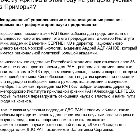
з Приморья?
Неординарные" управленческие и организационные решения
овременных реформаторов науки продолжаются
первые вице-президентами РАН были избраны два представителя от
альневосточного отделения: это его председатель, директор Института
имии, академик Валентин СЕРГИЕНКО и директор Национального
аучного центра морской биологии, академик Андрей АДРИАНОВ, который
аймется региональной политикой большой академии.
альневосточное отделение Российской академии наук отмечает свое 85-
етие в не самое простое время для РАН - реформы академии, начатые
равительством в 2013 году, по мнению ученых, привели скорее к потерям
ем к приобретениям. Своеобразная черта под этим кризисным периодом
ыла подведена выборами нового руководства академии в минувшем
ентябре. Напомним, президентом РАН был избран академик, директор
ижегородского Института прикладной физики РАН Александр СЕРГЕЕВ,
оторый пытается перезагрузить отношения науки с властью и найти пути
ыхода из кризиса.
 том, с какими успехами подходит ДВО РАН к своему юбилею, какие
роблемы приходится решать дальневосточным научным организациям в
ервую очередь, как на современном этапе складываются
заимоотношения науки и региональной власти, «ДК» побеседовал с
редседателем ДВО РАН, академиком Валентином Сергиенко.