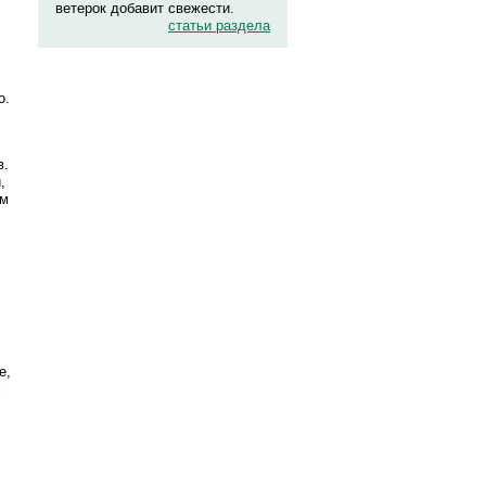
ветерок добавит свежести.
статьи раздела
о.
в.
,
ом
е,
х