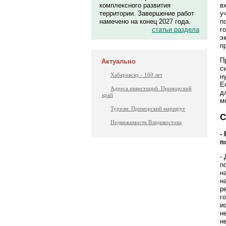
комплексного развития
в
территории. Завершение работ
у
намечено на конец 2027 года.
п
статьи раздела
г
э
п
П
Актуально
с
Хабаровску - 160 лет
н
Е
Адреса инвестиций. Приморский
д
край
м
Туризм: Приморский маршрут
С
Недвижимость Владивостока
-
п
-
п
н
н
р
г
и
н
н