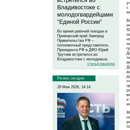
встретился во
у
Владивостоке с
с
к
молодогвардейцами
В
"Единой России"
и
5
Во время рабочей поездки в
н
Приморский край Зампред
н
Правительства РФ –
н
полномочный представитель
п
Президента РФ в ДФО Юрий
Д
Трутнев встретился во
т
Владивостоке с молодежью.
м
статьи раздела
Д
д
д
Регион сегодня
с
ц
28 Мая 2026, 14:14
р
в
и
и
М
н
р
п