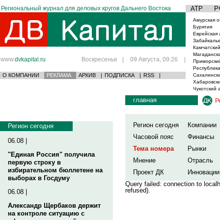
Региональный журнал для деловых кругов Дальнего Востока
АТР
Р
Амурская о
Бурятия
Еврейская 
Забайкаль
Камчатский
Магаданска
www.
dvkapital.ru
Воскресенье
|
09 Августа, 09:26
|
Приморски
Республика
О КОМПАНИИ
РЕКЛАМА
АРХИВ
|
ПОДПИСКА
|
RSS
|
Сахалинска
Хабаровски
Чукотский 
главная
Р
Регион сегодня
Компании
Регион сегодня
Часовой пояс
Финансы
06.08 |
Тема номера
Рынки
"Единая Россия" получила
Мнение
Отрасль
первую строку в
избирательном бюллетене на
Проект ДК
Инновации
выборах в Госдуму
Query failed: connection to loca
refused).
06.08 |
Александр Щербаков держит
на контроле ситуацию с