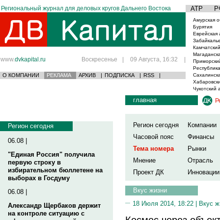
Региональный журнал для деловых кругов Дальнего Востока
АТР
Р
Амурская о
Бурятия
Еврейская 
Забайкаль
Камчатский
Магаданска
www.
dvkapital.ru
Воскресенье
|
09 Августа, 16:32
|
Приморски
Республика
О КОМПАНИИ
РЕКЛАМА
АРХИВ
|
ПОДПИСКА
|
RSS
|
Сахалинска
Хабаровски
Чукотский 
главная
Р
Регион сегодня
Компании
Регион сегодня
Часовой пояс
Финансы
06.08 |
Тема номера
Рынки
"Единая Россия" получила
Мнение
Отрасль
первую строку в
избирательном бюллетене на
Проект ДК
Инновации
выборах в Госдуму
Вкус жизни
06.08 |
18 Июля 2014, 18:22 |
Вкус ж
Александр Щербаков держит
на контроле ситуацию с
Космос через объек