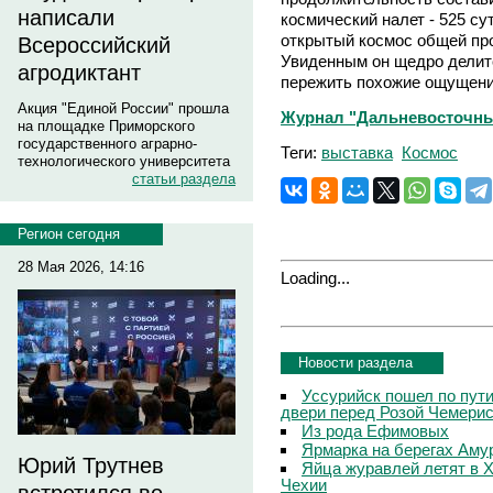
написали
космический налет - 525 су
открытый космос общей про
Всероссийский
Увиденным он щедро делит
агродиктант
пережить похожие ощущения
Акция "Единой России" прошла
Журнал "Дальневосточный
на площадке Приморского
государственного аграрно-
Теги:
выставка
Космос
технологического университета
статьи раздела
Регион сегодня
28 Мая 2026, 14:16
Loading...
Новости раздела
Уссурийск пошел по пути
двери перед Розой Чемери
Из рода Ефимовых
Ярмарка на берегах Аму
Юрий Трутнев
Яйца журавлей летят в Х
Чехии