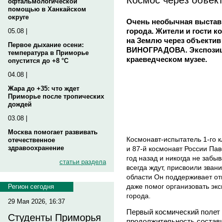
офтальмологической
помощью в Ханкайском
округе
Очень необычная выставк
города. Жители и гости 
05.08 |
на Землю через объектив
Первое дыхание осени:
ВИНОГРАДОВА. Экспозици
температура в Приморье
краеведческом музее.
опустится до +8 °C
04.08 |
Жара до +35: что ждет
Приморье после тропических
дождей
03.08 |
Москва помогает развивать
Космонавт-испытатель 1-го 
отечественное
здравоохранение
и 87-й космонавт России Па
год назад и никогда не забы
статьи раздела
всегда ждут, присвоили зва
области Он поддерживает от
даже помог организовать эк
Регион сегодня
города.
29 Мая 2026, 16:37
Первый космический полет 
Студенты Приморья
продолжительность состав