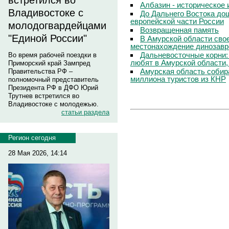
встретился во
Албазин - историческое 
Владивостоке с
До Дальнего Востока до
европейской части России
молодогвардейцами
Возвращенная память
"Единой России"
В Амурской области свое
местонахождение динозавр
Дальневосточные корни:
Во время рабочей поездки в
любят в Амурской области,
Приморский край Зампред
Амурская область собир
Правительства РФ –
миллиона туристов из КНР
полномочный представитель
Президента РФ в ДФО Юрий
Трутнев встретился во
Владивостоке с молодежью.
статьи раздела
Регион сегодня
28 Мая 2026, 14:14