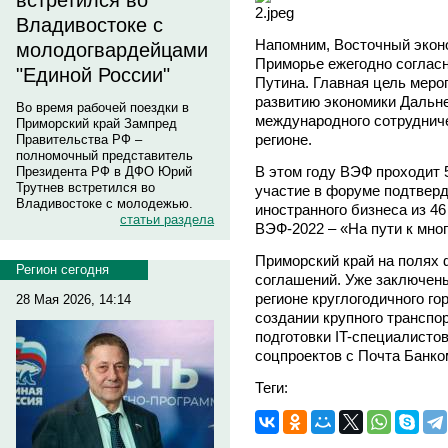
встретился во
Владивостоке с
Напомним, Восточный экон
молодогвардейцами
Приморье ежегодно соглас
"Единой России"
Путина. Главная цель меро
развитию экономики Дальне
Во время рабочей поездки в
международного сотруднич
Приморский край Зампред
регионе.
Правительства РФ –
полномочный представитель
В этом году ВЭФ проходит 
Президента РФ в ДФО Юрий
Трутнев встретился во
участие в форуме подтверд
Владивостоке с молодежью.
иностранного бизнеса из 46
статьи раздела
ВЭФ-2022 – «На пути к мно
Приморский край на полях 
Регион сегодня
соглашений. Уже заключены
регионе круглогодичного г
28 Мая 2026, 14:14
создании крупного транспо
подготовки IT-специалистов
соцпроектов с Почта Банком
Теги: