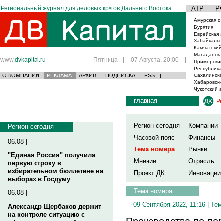
Региональный журнал для деловых кругов Дальнего Востока
АТР
Р
Амурская о
Бурятия
Еврейская 
Забайкаль
Камчатский
Магаданска
www.
dvkapital.ru
Пятница
|
07 Августа, 20:00
|
Приморски
Республика
О КОМПАНИИ
РЕКЛАМА
АРХИВ
|
ПОДПИСКА
|
RSS
|
Сахалинска
Хабаровски
Чукотский 
главная
Р
Регион сегодня
Компании
Регион сегодня
Часовой пояс
Финансы
06.08 |
Тема номера
Рынки
"Единая Россия" получила
Мнение
Отрасль
первую строку в
избирательном бюллетене на
Проект ДК
Инновации
выборах в Госдуму
Тема номера
06.08 |
09 Сентября 2022, 11:16 |
Те
Александр Щербаков держит
на контроле ситуацию с
Производства по пе