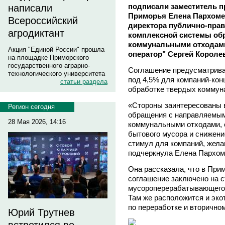
подписали заместитель п
написали
Приморья Елена Пархомен
Всероссийский
директора публично-пра
агродиктант
комплексной системы об
коммунальными отходами
Акция "Единой России" прошла
оператор" Сергей Королев
на площадке Приморского
государственного аграрно-
Соглашение предусматрива
технологического университета
под 4,5% для компаний-кон
статьи раздела
обработке твердых коммун
«Стороны заинтересованы 
Регион сегодня
обращения с направляемым
28 Мая 2026, 14:16
коммунальными отходами, 
бытового мусора и снижени
стимул для компаний, жела
подчеркнула Елена Пархом
Она рассказала, что в При
соглашение заключено на с
мусороперерабатывающего 
Там же расположится и эко
по переработке и вторично
Юрий Трутнев