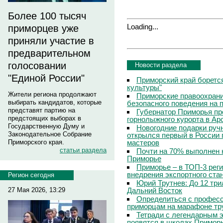
Более 100 тысяч
Loading...
приморцев уже
приняли участие в
предварительном
голосовании
Новости раздела
"Единой России"
Приморский край боретс
культуры"
Жители региона продолжают
Приморские правоохрани
выбирать кандидатов, которые
безопасного поведения на
представят партию на
Губернатор Приморья пр
предстоящих выборах в
горнолыжного курорта в Ар
Государственную Думу и
Новогодние подарки руч
Законодательное Собрание
открылся первый в России 
мастеров
Приморского края.
статьи раздела
Почти на 70% выполнен 
Приморье
Приморье – в ТОП-3 рег
внедрения экспортного ста
Регион сегодня
Юрий Трутнев: До 12 три
Дальний Восток
27 Мая 2026, 13:29
Определиться с профес
приморцам на марафоне тр
Тетради с легендарным 
появятся в школах Примор