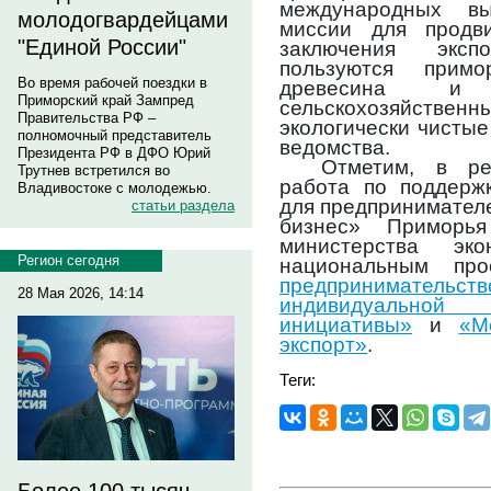
международных вы
молодогвардейцами
миссии для продв
"Единой России"
заключения эксп
пользуются примо
Во время рабочей поездки в
древесина и
Приморский край Зампред
сельскохозяйственн
Правительства РФ –
экологически чистые
полномочный представитель
ведомства.
Президента РФ в ДФО Юрий
Отметим, в ре
Трутнев встретился во
работа по поддержк
Владивостоке с молодежью.
для предпринимател
статьи раздела
бизнес» Приморья
министерства эко
Регион сегодня
национальным пр
предпринимат
28 Мая 2026, 14:14
индивидуально
инициативы»
и
«М
экспорт»
.
Теги: