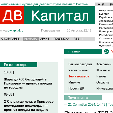
Региональный журнал для деловых кругов Дальнего Востока
АТР
Р
Амурская о
Бурятия
Еврейская 
Забайкаль
Камчатский
Магаданска
www.
dvkapital.ru
Понедельник
|
10 Августа, 22:49
|
Приморски
Республика
О КОМПАНИИ
РЕКЛАМА
АРХИВ
|
ПОДПИСКА
|
RSS
|
Сахалинска
Хабаровски
Чукотский 
главная
Р
Регион сегодня
Компании
Регион сегодня
Часовой пояс
Финансы
10.08 |
Тема номера
Рынки
Жара до +30 без дождей в
Мнение
Отрасль
Приморье — прогноз погоды
по городам
Проект ДК
Инновации
09.08 |
Тема номера
2°C в разгар лета: в Приморье
21 Сентября 2024, 14:43 |
Те
неожиданно похолодает —
прогноз погоды на неделю
Приморье – в ТОП-3