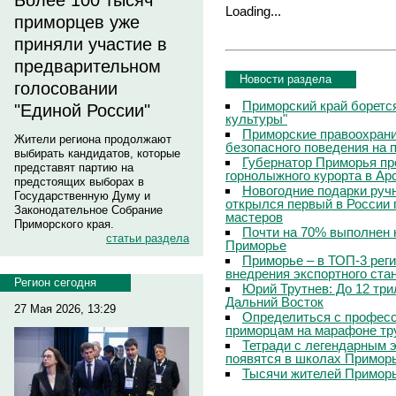
Более 100 тысяч
Loading...
приморцев уже
приняли участие в
предварительном
Новости раздела
голосовании
Приморский край боретс
"Единой России"
культуры"
Приморские правоохрани
Жители региона продолжают
безопасного поведения на
выбирать кандидатов, которые
Губернатор Приморья пр
представят партию на
горнолыжного курорта в Ар
предстоящих выборах в
Новогодние подарки руч
Государственную Думу и
открылся первый в России 
Законодательное Собрание
мастеров
Приморского края.
Почти на 70% выполнен 
статьи раздела
Приморье
Приморье – в ТОП-3 рег
внедрения экспортного ста
Регион сегодня
Юрий Трутнев: До 12 три
Дальний Восток
27 Мая 2026, 13:29
Определиться с профес
приморцам на марафоне тр
Тетради с легендарным 
появятся в школах Примор
Тысячи жителей Приморь