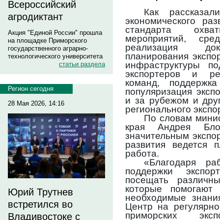
Всероссийский
Как рассказал
агродиктант
экономического раз
стандарта охв
Акция "Единой России" прошла
мероприятий, сре
на площадке Приморского
реализация доку
государственного аграрно-
планирования экспо
технологического университета
инфраструктуры по
статьи раздела
экспортеров и ре
команд, поддержк
Регион сегодня
популяризация эксп
и за рубежом и дру
28 Мая 2026, 14:16
регионального экспо
По словам минис
края Андрея Бло
значительным экспо
развития ведется 
работа.
«Благодаря ра
поддержки экспор
посещать различн
которые помогают
Юрий Трутнев
необходимые знания
встретился во
Центр на регулярно
приморских экс
Владивостоке с