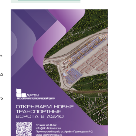
ем
е
ой
уб