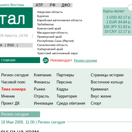
ьнего Востока
АТР
РФ
ДФО
Курсы валют
Амурская область
Бурятия
1 USD
82.17 р.
Еврейская автономная область
1 EUR
94.84 р.
Забайкалье
100 JPY
51.82 р.
Камчатский край
10 CNY
12.17 р.
Магаданская область
08 Августа, 19:59
|
Приморский край
Республика Саха (Якутия)
А
|
RSS
|
Сахалинская область
Хабаровский край
Чукотский автономный округ
главная
Рекомендует:
Регион сегодня
Регион сегодня
Компании
Партнеры
Страницы истории
Часовой пояс
Финансы
Персона
Восточное кольцо
Тема номера
Рынки
Кадры
Криминал
Мнение
Отрасль
Территория
Вкус жизни
Проект ДК
Инновации
Среда обитания
Спорт
Регион сегодня
19 Мая 2009, 11:00 |
Регион сегодня
еньги на храм