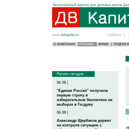
Региональный журнал для деловых кругов Дал
www.
dvkapital.ru
Суббота
|
О КОМПАНИИ
РЕКЛАМА
АРХИВ
|
ПОДПИСК
Регион сегодня
06.08 |
"Единая Россия" получила
первую строку в
избирательном бюллетене на
выборах в Госдуму
06.08 |
Александр Щербаков держит
на контроле ситуацию с
Д