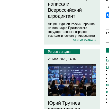
и
написали
Те
Всероссийский
агродиктант
Акция "Единой России" прошла
на площадке Приморского
государственного аграрно-
Lo
технологического университета
статьи раздела
Регион сегодня
28 Мая 2026, 14:16
Р
П
м
в
Юрий Трутнев