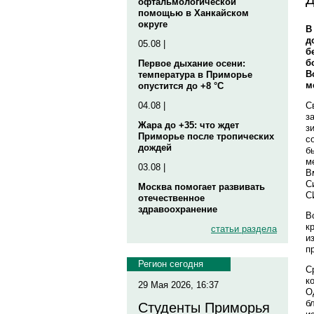
офтальмологической
помощью в Ханкайском
округе
В
д
05.08 |
б
б
Первое дыхание осени:
В
температура в Приморье
м
опустится до +8 °C
С
04.08 |
з
Жара до +35: что ждет
з
Приморье после тропических
с
дождей
б
м
03.08 |
В
С
Москва помогает развивать
С
отечественное
здравоохранение
В
к
статьи раздела
и
п
Регион сегодня
С
к
29 Мая 2026, 16:37
О
б
Студенты Приморья