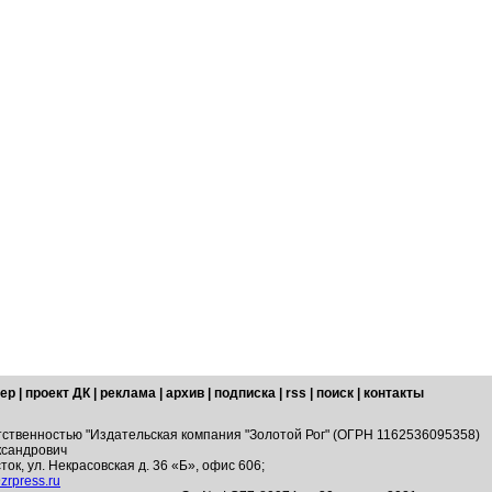
ер
|
проект ДК
|
реклама
|
архив
|
подписка
|
rss
|
поиск
|
контакты
тственностью "Издательская компания "Золотой Рог" (ОГРН 1162536095358)
ксандрович
ток, ул. Некрасовская д. 36 «Б», офис 606;
zrpress.ru