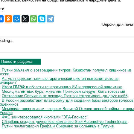
сторических ценностей на средства меценатов и народные деньги.
ги:
Версия для печа
ading...
Новости раздела
Путин объявил о возвращении тигров: Казахстан получил хищников из
оссии
Август подложит свинью: арктический циклон вытеснит лето из
риморья?
Итоги ПМЭФ в области генеративного ИИ и процессной аналитики
Месяц магнитных бурь: жителям Приморья следует быть готовыми
Отставание Овечкина от рекорда Гретцки сократилось до двух шайб
В России разработают платформу для создания базы векторов голосов
ошенников
Мемориал энергетикам – героям Великой Отечественной войны – откры
 России
ФАС заинтересовался кнопками "ЭРА-Глонасс"
Сбербанк создает дочернюю компанию Sber Automotive Technologies
Путин поблагодарил Грефа и Сбербанк за больницу в Тулуне