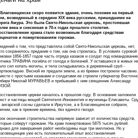
 Благовещенске скоро появится здание, очень похожее на первый
ом, возведенный в середине ХIХ века русскими, пришедшими на
ерега Амура. Это была Свято-Никольская церковь, простоявшая
олее века и снесенная в 70-х годах прошлого столетия.
осстановление храма стало возможным благодаря средствам
еценатов и пожертвованиям горожан.
ведений о том, что представляла собой Свято-Никольская церковь, нет,
ато сохранилось предание о том, как она строилась. В условиях суровой
имовки 1856-1857 годов часть отряда казаков и солдат под командовани
отника ТРАВИНА погибла от голода и болезней. У оставшихся в живых н
ыло сил копать могилы, и тела складывались в деревянный сруб -
ертвокладню. Весной их предали земле, а из бревен построили часовню.
месте с простыми казаками и солдатами ее строили губернатор Восточн
ибири Николай МУРАВЬЕВ и прибывший с ним священник Александр
ИЗОЙ.
осстановление церкви началось в прошлом году. В основание заложили
рест и частицы мощей Святителя Иннокентия и мученицы Елисаветы. Ср
з ангарской сосны сделали в Иркутске, а в Благовещенске собрали,
ричем, как в прежние времена, без единого гвоздя.
рок окончания строительства напрямую зависит от количества средств,
оторые соберут горожане. На храм пожертвовано 5875 тысяч рублей.
днако для завершения работ необходимы еще три миллиона. Но у
лаговещенцев уже есть положительный опыт восстановления