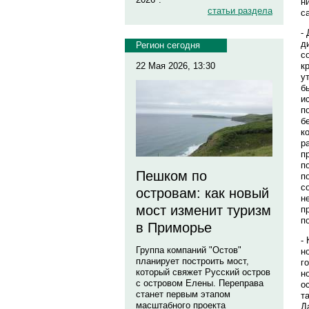
н
статьи раздела
с
-
д
Регион сегодня
с
к
22 Мая 2026, 13:30
у
б
и
п
б
к
р
п
п
Пешком по
п
с
островам: как новый
н
мост изменит туризм
п
п
в Приморье
-
Группа компаний "Остов"
н
планирует построить мост,
г
который свяжет Русский остров
н
с островом Елены. Переправа
о
станет первым этапом
т
масштабного проекта
Д