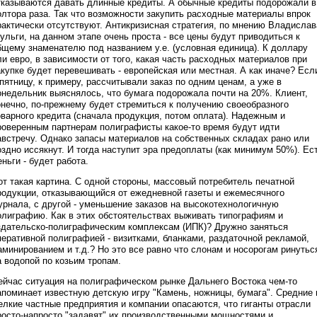
тказываются давать длинные кредиты. А обычные кредиты подорожали в
олтора раза. Так что возможности закупить расходные материалы впрок
рактически отсутствуют. Антикризисная стратегия, по мнению Владислав
ульги, на данном этапе очень проста - все цены будут приводиться к
бщему знаменателю под названием у.е. (условная единица). К доллару
ли евро, в зависимости от того, какая часть расходных материалов при
акупке будет перевешивать - европейская или местная. А как иначе? Есл
 пятницу, к примеру, рассчитывали заказ по одним ценам, а уже в
онедельник выяснялось, что бумага подорожала почти на 20%. Клиент,
онечно, по-прежнему будет стремиться к получению своеобразного
оварного кредита (сначала продукция, потом оплата). Надежным и
роверенным партнерам полиграфисты какое-то время будут идти
австречу. Однако запасы материалов на собственных складах рано или
оздно иссякнут. И тогда наступит эра предоплаты (как минимум 50%). Ес
еньги - будет работа.
от такая картина. С одной стороны, массовый потребитель печатной
родукции, отказывающийся от ежедневной газеты и ежемесячного
урнала, с другой - уменьшение заказов на высокотехнологичную
олиграфию. Как в этих обстоятельствах выживать типографиям и
здательско-полиграфическим комплексам (ИПК)? Дружно заняться
перативной полиграфией - визитками, бланками, раздаточной рекламой,
аминированием и т.д.? Но это все равно что слонам и носорогам ринутьс
а водопой по козьим тропам.
ейчас ситуация на полиграфическом рынке Дальнего Востока чем-то
апоминает известную детскую игру "Камень, ножницы, бумага". Средние 
елкие частные предприятия и компании опасаются, что гиганты отрасли
росто-напросто "задавят" их производственными мощностями и