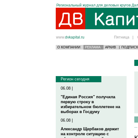
Региональный журнал для деловых кругов Дал
www.
dvkapital.ru
Пятница
|
О КОМПАНИИ
РЕКЛАМА
АРХИВ
|
ПОДПИСК
Регион сегодня
06.08 |
"Единая Россия" получила
первую строку в
избирательном бюллетене на
выборах в Госдуму
06.08 |
Александр Щербаков держит
на контроле ситуацию с
К