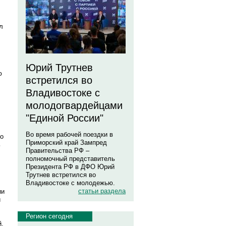
л
Юрий Трутнев
ю
встретился во
Владивостоке с
молодогвардейцами
"Единой России"
Во время рабочей поездки в
но
Приморский край Зампред
ь
Правительства РФ –
полномочный представитель
Президента РФ в ДФО Юрий
Трутнев встретился во
Владивостоке с молодежью.
статьи раздела
ии
и
Регион сегодня
й.