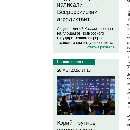
о
написали
п
п
Всероссийский
Ш
агродиктант
о
и
Акция "Единой России" прошла
з
на площадке Приморского
в
государственного аграрно-
п
технологического университета
к
статьи раздела
т
п
н
п
Регион сегодня
д
28 Мая 2026, 14:16
В
п
ж
п
и
о
л
н
С
н
Юрий Трутнев
м
п