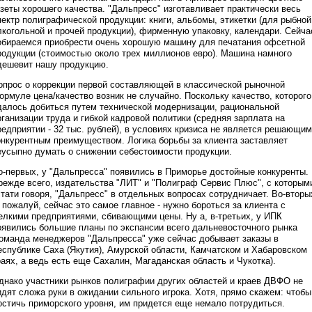
азеты хорошего качества. "Дальпресс" изготавливает практически весь
пектр полиграфической продукции: книги, альбомы, этикетки (для рыбной
лкогольной и прочей продукции), фирменную упаковку, календари. Сейча
обираемся приобрести очень хорошую машину для печатания офсетной
родукции (стоимостью около трех миллионов евро). Машина намного
дешевит нашу продукцию.
опрос о коррекции первой составляющей в классической рыночной
ормуле цена/качество возник не случайно. Поскольку качество, которого
далось добиться путем технической модернизации, рациональной
рганизации труда и гибкой кадровой политики (средняя зарплата на
редприятии - 32 тыс. рублей), в условиях кризиса не является решающим
онкурентным преимуществом. Логика борьбы за клиента заставляет
еусыпно думать о снижении себестоимости продукции.
о-первых, у "Дальпресса" появились в Приморье достойные конкуренты.
режде всего, издательства "ЛИТ" и "Полиграф Сервис Плюс", с которым
стати говоря, "Дальпресс" в отдельных вопросах сотрудничает. Во-вторы
, пожалуй, сейчас это самое главное - нужно бороться за клиента с
елкими предприятиями, сбивающими цены. Ну а, в-третьих, у ИПК
оявились большие планы по экспансии всего дальневосточного рынка
команда менеджеров "Дальпресса" уже сейчас добывает заказы в
еспублике Саха (Якутия), Амурской области, Камчатском и Хабаровском
раях, а ведь есть еще Сахалин, Магаданская область и Чукотка).
днако участники рынков полиграфии других областей и краев ДВФО не
идят сложа руки в ожидании сильного игрока. Хотя, прямо скажем: чтобы
остичь приморского уровня, им придется еще немало потрудиться.