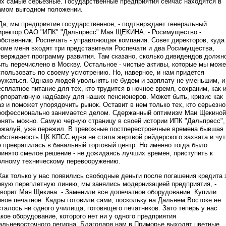
их самые серьезные. Государственные предприятия сейчас находятся в
амом выгодном положении.
 Да, мы предприятие государственное, - подтверждает генеральный
иректор ОАО "ИПК" "Дальпресс" Мая ЩЕКИНА. - Росимущество -
обственник. Роспечать - управляющая компания. Совет директоров, куда
роме меня входят три представителя Роспечати и два Росимущества,
тверждает программу развития. Там сказано, сколько дивидендов должн
ыть перечислено в Москву. Остальное - чистые активы, которые мы мож
спользовать по своему усмотрению. Но, наверное, и нам придется
оужаться. Однако людей увольнять не будем и зарплату не уменьшим, и
есплатное питание для тех, кто трудится в ночное время, сохраним, как 
орпоративную надбавку для наших пенсионеров. Может быть, кризис как
аз и поможет упорядочить рынок. Оставит в нем только тех, кто серьезно
рофессионально занимается делом. Сдержанный оптимизм Маи Щекиной
онять можно. Самую черную страницу в своей истории ИПК "Дальпресс",
ожалуй, уже пережил. В тревожные постперестроечные времена бывшая
обственность ЦК КПСС едва не стала жертвой рейдерского захвата и чут
е превратилась в банальный торговый центр. Но именно тогда было
ринято смелое решение - не дожидаясь лучших времен, приступить к
олному техническому перевооружению.
 Как только у нас появились свободные деньги после погашения кредита 
овую переплетную линию, мы занялись модернизацией предприятия, -
оворит Мая Щекина. - Заменили все допечатное оборудование. Купили
овое печатное. Кадры готовили сами, поскольку на Дальнем Востоке не
сталось ни одного училища, готовящего печатников. Зато теперь у нас
акое оборудование, которого нет ни у одного предприятия
альневосточного региона. Благодаря нам в Приморье выходят цветные