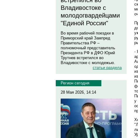
встретился во
с
Владивостоке с
м
о
молодогвардейцами
"Единой России"
П
д
у
Во время рабочей поездки в
р
Приморский край Зампред
р
Правительства РФ –
полномочный представитель
-
Президента РФ в ДФО Юрий
а
Трутнев встретился во
А
Владивостоке с молодежью.
о
статьи раздела
и
и
П
Регион сегодня
ф
т
28 Мая 2026, 14:14
П
у
о
п
Х
"
л
У