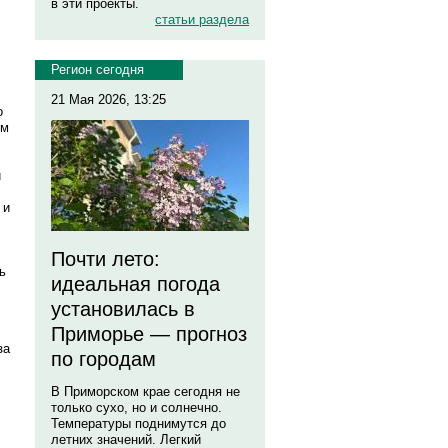
в эти проекты.
статьи раздела
Регион сегодня
21 Мая 2026, 13:25
о
ем
и
 и
Почти лето:
ь
идеальная погода
установилась в
Приморье — прогноз
за
по городам
В Приморском крае сегодня не
только сухо, но и солнечно.
Температуры поднимутся до
летних значений. Легкий