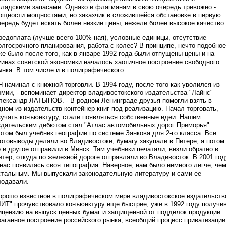
кладскими запасами. Однако и флагманам в свою очередь тревожно -
ощности мощностями, но заказчик в сложившейся обстановке в первую
чередь будет искать более низкие цены, нежели более высокое качество.
редоплата (лучше всего 100%-ная), условные единицы, отсутствие
олгосрочного планирования, работа с колес? В принципе, нечто подобное
же было после того, как в январе 1992 года были отпущены цены и на
уинах советской экономики началось хаотичное построение свободного
ынка. В том числе и в полиграфического.
 Я начинал с книжной торговли. В 1994 году, после того как уволился из
рмии, - вспоминает директор владивостокского издательства "Лайнс"
лександр ЛАТЫПОВ. - В родном Ленинграде друзья помогли взять в
дном из издательств контейнер книг под реализацию. Начал торговать,
зучать конъюнктуру, стали появляться собственные идеи. Нашим
здательским дебютом стал "Атлас автомобильных дорог Приморья".
отом был учебник географии по системе Занкова для 2-го класса. Все
отовыводы делали во Владивостоке, бумагу закупали в Питере, а потом
о и другое отправили в Минск. Там учебники печатали, везли обратно в
итер, откуда по железной дороге отправляли во Владивосток. В 2001 год
 нас появилась своя типография. Наверное, нам было немного легче, че
стальным. Мы выпускали законодательную литературу и сами ее
родавали.
орошо известное в полиграфическом мире владивостокское издательств
ЛИТ" прочувствовало конъюнктуру еще быстрее, уже в 1992 году получи
ицензию на выпуск ценных бумаг и защищенной от подделок продукции.
раганное построение российского рынка, всеобщий процесс приватизации