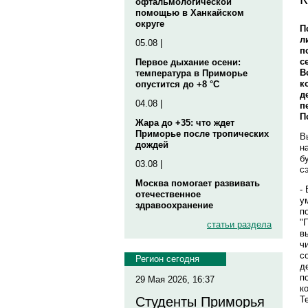
офтальмологической
помощью в Ханкайском
округе
П
л
05.08 |
п
с
Первое дыхание осени:
В
температура в Приморье
к
опустится до +8 °C
д
04.08 |
п
П
Жара до +35: что ждет
Приморье после тропических
В
дождей
н
б
03.08 |
с
Москва помогает развивать
-
отечественное
у
здравоохранение
п
"
статьи раздела
в
ч
с
Регион сегодня
д
п
29 Мая 2026, 16:37
к
Т
Студенты Приморья