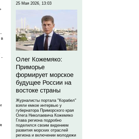
25 Мая 2026, 13:03
ь
-
 в
 -
Олег Кожемяко:
Приморье
формирует морское
будущее России на
востоке страны
Журналисты портала "Корабел"
и
взяли емкое интервью у
губернатора Приморского края
Олега Николаевича Кожемяко
Глава региона подробно
я
поделился своим видением
развития морских отраслей
региона и включении молодежи