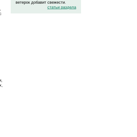
ветерок добавит свежести.
статьи раздела
,
с
и,
х,