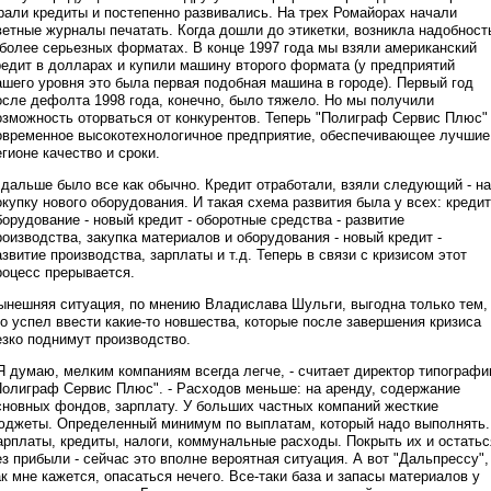
рали кредиты и постепенно развивались. На трех Ромайорах начали
ветные журналы печатать. Когда дошли до этикетки, возникла надобност
 более серьезных форматах. В конце 1997 года мы взяли американский
редит в долларах и купили машину второго формата (у предприятий
ашего уровня это была первая подобная машина в городе). Первый год
осле дефолта 1998 года, конечно, было тяжело. Но мы получили
озможность оторваться от конкурентов. Теперь "Полиграф Сервис Плюс" 
овременное высокотехнологичное предприятие, обеспечивающее лучшие
егионе качество и сроки.
 дальше было все как обычно. Кредит отработали, взяли следующий - на
окупку нового оборудования. И такая схема развития была у всех: кредит
борудование - новый кредит - оборотные средства - развитие
роизводства, закупка материалов и оборудования - новый кредит -
азвитие производства, зарплаты и т.д. Теперь в связи с кризисом этот
роцесс прерывается.
ынешняя ситуация, по мнению Владислава Шульги, выгодна только тем,
то успел ввести какие-то новшества, которые после завершения кризиса
езко поднимут производство.
 Я думаю, мелким компаниям всегда легче, - считает директор типографи
Полиграф Сервис Плюс". - Расходов меньше: на аренду, содержание
сновных фондов, зарплату. У больших частных компаний жесткие
юджеты. Определенный минимум по выплатам, который надо выполнять.
арплаты, кредиты, налоги, коммунальные расходы. Покрыть их и остатьс
ез прибыли - сейчас это вполне вероятная ситуация. А вот "Дальпрессу",
ак мне кажется, опасаться нечего. Все-таки база и запасы материалов у