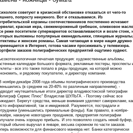
сихологи советуют в кризисной обстановке отказаться от чего-то
ишнего, попросту ненужного. Вот и отказываемся. Из
отребительской корзины соотечественников постепенно исчезают
ервелат, красная икра, свежемороженый гребешок, оливковое масло
се реже посетители супермаркетов останавливаются и возле стоек, 
оторых выложены популярные еженедельники, глянцевые журналы
етективы и женские романы. Самая читающая в мире нация дружно
еремещается в Интернет, готова часами просиживать у телевизора.
ортфели заказов полиграфических предприятий ощутимо худеют.
ысокотехнологичная печатная продукция: художественные альбомы,
астенные календари большого формата, рекламные постеры, проспекты 
уклеты - все это также попало в ряды продукции, на которой можно
экономить, и рядовому покупателю, и директору компании.
 В ноябре-декабре 2008 года объемы полиграфического производства
меньшились (в среднем на 20-40% по различным направлениям), -
одводит неутешительные итоги директор владивостокской типографии
Полиграф Сервис Плюс" Владислав ШУЛЬГА. - Поэтому сейчас все
ыжидают. Берегут средства, меньше внимания уделяют саморекламе, ка
исто информативной, так и имиджевой. Разумеется, пострадали и
отрудники (уменьшились премиальные фонды). Как правило, в ноябре-
екабре, накануне новогодних праздников, предприятия полиграфии
олучали очень хорошую прибыль. И это позволяло создать некий буфер,
оторый обычно выручал в январе, весьма скромном по части заказов.
еперь возможности для финансового маневра нет. Банки категорически