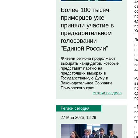
а
с
Более 100 тысяч
с
п
приморцев уже
е
приняли участие в
п
Х
предварительном
голосовании
Л
п
"Единой России"
п
п
Жители региона продолжают
Б
выбирать кандидатов, которые
и
представят партию на
з
предстоящих выборах в
Государственную Думу и
Р
Законодательное Собрание
в
Приморского края.
п
статьи раздела
с
п
-
Регион сегодня
п
с
27 Мая 2026, 13:29
"
в
р
г