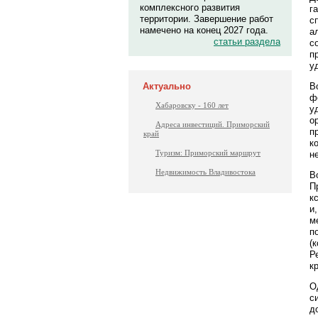
комплексного развития
г
территории. Завершение работ
с
намечено на конец 2027 года.
а
статьи раздела
с
п
у
В
Актуально
ф
Хабаровску - 160 лет
у
о
Адреса инвестиций. Приморский
п
край
к
Туризм: Приморский маршрут
н
Недвижимость Владивостока
В
П
к
и
м
п
(
Р
к
О
с
д