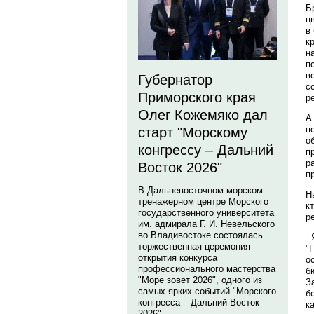
Б
ц
в
к
н
п
в
Губернатор
с
Приморского края
р
Олег Кожемяко дал
А
п
старт "Морскому
о
конгрессу – Дальний
п
р
Восток 2026"
п
В Дальневосточном морском
Н
тренажерном центре Морского
к
государственного университета
р
им. адмирала Г. И. Невельского
во Владивостоке состоялась
-
торжественная церемония
"
открытия конкурса
о
профессионального мастерства
б
"Море зовет 2026", одного из
З
самых ярких событий "Морского
б
конгресса – Дальний Восток
к
2026".