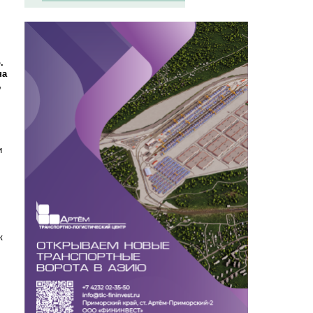
.
на
,
и
к