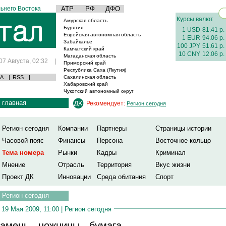
ьнего Востока
АТР
РФ
ДФО
Курсы валют
Амурская область
Бурятия
1 USD
81.41 р.
Еврейская автономная область
1 EUR
94.06 р.
Забайкалье
100 JPY
51.61 р.
Камчатский край
10 CNY
12.06 р.
Магаданская область
07 Августа, 02:32
|
Приморский край
Республика Саха (Якутия)
А
|
RSS
|
Сахалинская область
Хабаровский край
Чукотский автономный округ
главная
Рекомендует:
Регион сегодня
Регион сегодня
Компании
Партнеры
Страницы истории
Часовой пояс
Финансы
Персона
Восточное кольцо
Тема номера
Рынки
Кадры
Криминал
Мнение
Отрасль
Территория
Вкус жизни
Проект ДК
Инновации
Среда обитания
Спорт
Регион сегодня
19 Мая 2009, 11:00 |
Регион сегодня
амень - ножницы - бумага