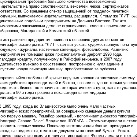
кционирования требовали большого количества всевозможных
видетельств на право собственности, векселей, чеков, сертификатов
оответствия. Со временем спектр защищенной от подделок печатной
родукции, выпускаемой издательством, расширился. К тому же "ЛИТ" бы
динственным подобным предприятием на Дальнем Востоке. Так что
риморскими заказчиками дело не ограничилось, клиенты приезжали из
абаровска, Магаданской и Камчатской областей.
огика развития предприятия привела к освоению других сегментов
олиграфического рынка. "ЛИТ" стал выпускать художественную печатну
родукцию - журналы, настенные календари, фотоальбомы. Развитию
редприятия не помешал даже приснопамятный дефолт 1998 года.
лагодаря кредиту, полученному в Райффайзенбанке, в 2007 году
здательство въехало в собственное, построенное с нуля здание и
апустило новую печатную машину, приобретенную за рубежом.
азразившийся глобальный кризис нарушил хорошо отлаженную систему
заимодействия производителей и банков, позволявшую не только успеш
родолжать бизнес, но и начинать его практически с нуля, как это удалос
делать в 90-е годы прошлого века сегодняшним лидерам
олиграфического рынка.
 В 1995 году, когда во Владивостоке было очень мало частных
олиграфических предприятий, за совершенно смешные деньги купили
вою первую машину, Ромайор бэушный, - вспоминает директор типограф
Полиграф Сервис Плюс" Владислав ШУЛЬГА. - Отремонтировали и стал
ыполнять первые заказы. Поначалу изготавливали бланки, приходные и
асходные ведомости, отчетные документы на газетной бумаге. Резать
отовую продукцию возили в другую типографию. Формы делали в третье