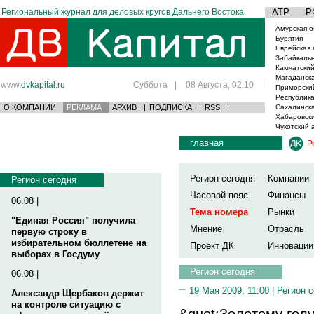
Региональный журнал для деловых кругов Дальнего Востока
АТР
Р
Амурская о
Бурятия
Еврейская 
Забайкаль
Камчатский
Магаданска
www.
dvkapital.ru
Суббота
|
08 Августа, 02:10
|
Приморски
Республика
О КОМПАНИИ
РЕКЛАМА
АРХИВ
|
ПОДПИСКА
|
RSS
|
Сахалинска
Хабаровски
Чукотский 
главная
Р
Регион сегодня
Компании
Регион сегодня
Часовой пояс
Финансы
06.08 |
Тема номера
Рынки
"Единая Россия" получила
Мнение
Отрасль
первую строку в
избирательном бюллетене на
Проект ДК
Инновации
выборах в Госдуму
Регион сегодня
06.08 |
19 Мая 2009, 11:00 |
Регион 
Александр Щербаков держит
на контроле ситуацию с
&quot;Золотому голу