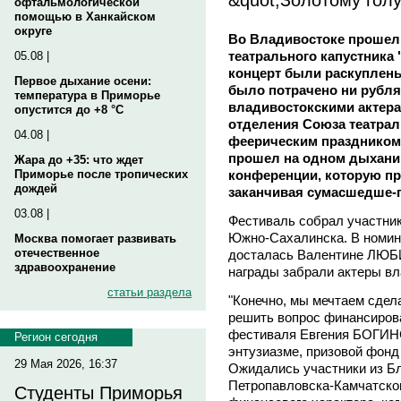
офтальмологической
помощью в Ханкайском
округе
Во Владивостоке прошел
театрального капустника 
05.08 |
концерт были раскуплены 
Первое дыхание осени:
было потрачено ни рубл
температура в Приморье
владивостокскими актер
опустится до +8 °C
отделения Союза театрал
04.08 |
феерическим праздником 
прошел на одном дыхании
Жара до +35: что ждет
конференции, которую про
Приморье после тропических
дождей
заканчивая сумасшедше-
03.08 |
Фестиваль собрал участник
Южно-Сахалинска. В номин
Москва помогает развивать
отечественное
досталась Валентине ЛЮБ
здравоохранение
награды забрали актеры вл
статьи раздела
"Конечно, мы мечтаем сдел
решить вопрос финансирова
фестиваля Евгения БОГИНСК
Регион сегодня
энтузиазме, призовой фонд
29 Мая 2026, 16:37
Ожидались участники из Б
Петропавловска-Камчатского
Студенты Приморья