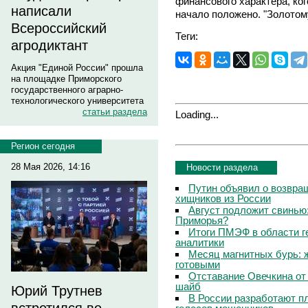
финансового характера, кого
написали
начало положено. "Золотому
Всероссийский
Теги:
агродиктант
Акция "Единой России" прошла
на площадке Приморского
государственного аграрно-
технологического университета
статьи раздела
Loading...
Регион сегодня
28 Мая 2026, 14:16
Новости раздела
Путин объявил о возвращ
хищников из России
Август подложит свинью:
Приморья?
Итоги ПМЭФ в области г
аналитики
Месяц магнитных бурь: 
готовыми
Отставание Овечкина от 
шайб
Юрий Трутнев
В России разработают п