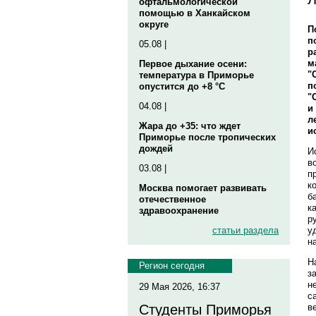
офтальмологической
помощью в Ханкайском
округе
П
п
05.08 |
р
м
Первое дыхание осени:
"
температура в Приморье
п
опустится до +8 °C
"
04.08 |
и
л
Жара до +35: что ждет
и
Приморье после тропических
дождей
И
в
03.08 |
п
к
Москва помогает развивать
б
отечественное
к
здравоохранение
р
у
статьи раздела
н
Н
Регион сегодня
з
н
29 Мая 2026, 16:37
с
в
Студенты Приморья