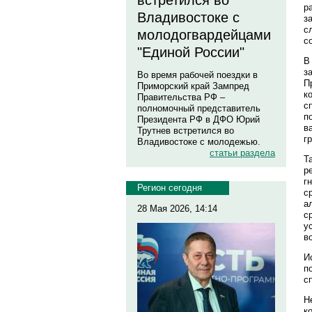
встретился во
р
Владивостоке с
з
с
молодогвардейцами
с
"Единой России"
В
з
Во время рабочей поездки в
П
Приморский край Зампред
к
Правительства РФ –
с
полномочный представитель
п
Президента РФ в ДФО Юрий
в
Трутнев встретился во
г
Владивостоке с молодежью.
статьи раздела
Т
р
г
Регион сегодня
с
а
28 Мая 2026, 14:14
с
у
в
И
п
с
Н
к