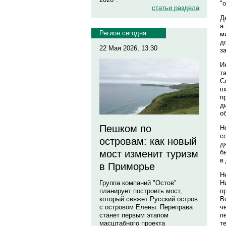
"
статьи раздела
Д
а
Регион сегодня
м
д
22 Мая 2026, 13:30
з
И
т
С
ш
п
д
о
Пешком по
Н
с
островам: как новый
д
б
мост изменит туризм
в
в Приморье
Н
Н
Группа компаний "Остов"
п
планирует построить мост,
В
который свяжет Русский остров
ч
с островом Елены. Переправа
п
станет первым этапом
т
масштабного проекта