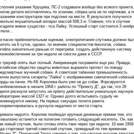
сполняя указание Хрущева, ПС-2 создавали вообще без всякого проекта.
ногие детали изготовлялись по эскизам, сборка шла не по чертежам, а п
казаниям конструкторов при подгонке на месте. В результате получился
овольно внушительный аппарат массой 508,3 кг. Главное, что в спутник
осадили живое существо - пса Лайку. Успешный старт состоялся 3 ноябр
спели...
огласно приблизительным оценкам, электропитания спутника должно бы
ватить на 6 суток, однако, по мнению специалистов-биологов, собака
огибла значительно раньше от перегрева: создать действенную систему
изнеобеспечения за три недели не смогли даже в СССР.
о триумф опять был полный. Американцев посрамили еще раз. Правда,
нглийское общество защиты животных выразило протест по поводу
редсмертных мучений собаки. А советская табачная промышленность
рочно выпустила сигареты "Лайка" с изображением симпатичной собачье
орды на пачке. Но КБ Королева было уже не до собак. Форсируются
озобновленные в начале 1958 г. работы по "Проекту Д", да так, что 28
преля рискнули запустить на орбиту действительно уникальную научную
абораторию массой 1327 кг. Однако долго испытывать судьбу не
екомендуется никому. На первых секундах полета ракета
езориентировалась и рухнула недалеко от места старта.
оревали недолго. Королев пообещал крупные денежные премии тем, кто
езвылазно останется на полигоне готовить следующий носитель. Он, как
ам новый спутник, были готовы опять-таки через три недели. 15 мая 1958
ода стартовал третий советский спутник, громадный по тем временам
Объект Д". Притихший Запад говорил о том, что сегодня русские запусти