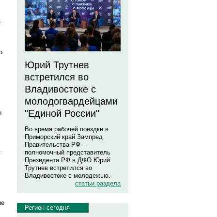
е
о
Юрий Трутнев
встретился во
Владивостоке с
молодогвардейцами
"Единой России"
ы
Во время рабочей поездки в
Приморский край Зампред
Правительства РФ –
1
полномочный представитель
Президента РФ в ДФО Юрий
Трутнев встретился во
Владивостоке с молодежью.
статьи раздела
не
Регион сегодня