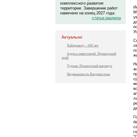
комплексного развития
И
территории. Завершение работ
М
намечено на конец 2027 года.
у
статьи раздела
д
п
У
Актуально
С
х
Хабаровску - 160 лет
п
Адреса инвестиций. Приморский
ж
край
Н
Туризм: Приморский маршрут
а
п
Недвижимость Владивостока
с
м
в
а
л
р
д
Г
б
с
г
"