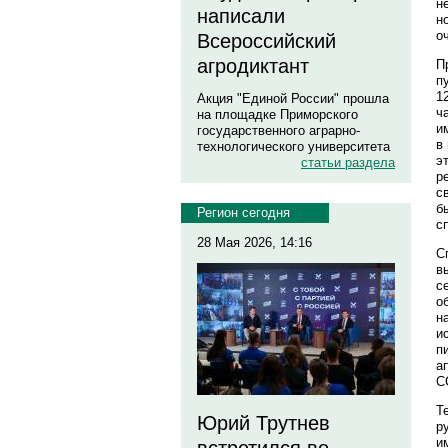
н
написали
н
о
Всероссийский
агродиктант
П
п
1
Акция "Единой России" прошла
ч
на площадке Приморского
и
государственного аграрно-
в
технологического университета
э
статьи раздела
р
с
б
Регион сегодня
с
28 Мая 2026, 14:16
С
в
с
о
н
и
п
а
С
Т
Юрий Трутнев
р
и