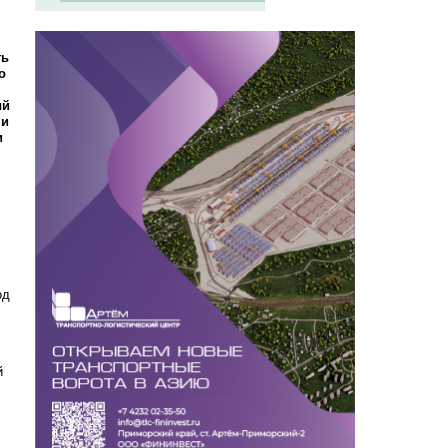
ть
о
ый
 и
и
од
й
,