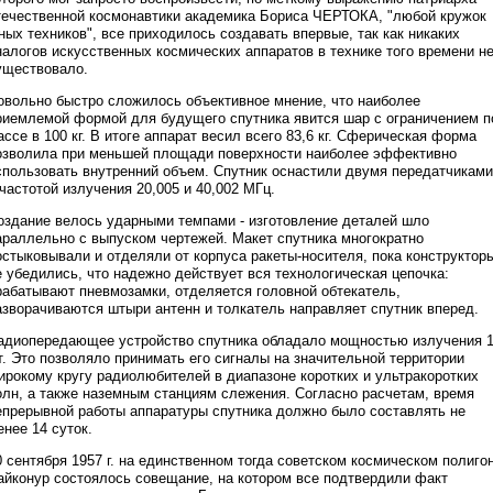
течественной космонавтики академика Бориса ЧЕРТОКА, "любой кружок
ных техников", все приходилось создавать впервые, так как никаких
налогов искусственных космических аппаратов в технике того времени н
уществовало.
овольно быстро сложилось объективное мнение, что наиболее
риемлемой формой для будущего спутника явится шар с ограничением п
ассе в 100 кг. В итоге аппарат весил всего 83,6 кг. Сферическая форма
озволила при меньшей площади поверхности наиболее эффективно
спользовать внутренний объем. Спутник оснастили двумя передатчиками
 частотой излучения 20,005 и 40,002 МГц.
оздание велось ударными темпами - изготовление деталей шло
араллельно с выпуском чертежей. Макет спутника многократно
остыковывали и отделяли от корпуса ракеты-носителя, пока конструктор
е убедились, что надежно действует вся технологическая цепочка:
рабатывают пневмозамки, отделяется головной обтекатель,
азворачиваются штыри антенн и толкатель направляет спутник вперед.
адиопередающее устройство спутника обладало мощностью излучения 
т. Это позволяло принимать его сигналы на значительной территории
ирокому кругу радиолюбителей в диапазоне коротких и ультракоротких
олн, а также наземным станциям слежения. Согласно расчетам, время
епрерывной работы аппаратуры спутника должно было составлять не
енее 14 суток.
0 сентября 1957 г. на единственном тогда советском космическом полиго
айконур состоялось совещание, на котором все подтвердили факт