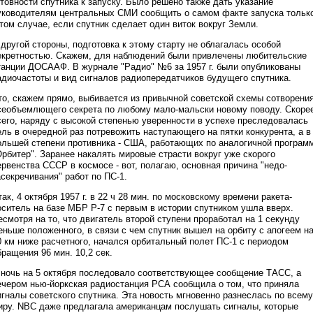
отовности спутника к запуску. Было решено также дать указание
уководителям центральных СМИ сообщить о самом факте запуска тольк
 том случае, если спутник сделает один виток вокруг Земли.
 другой стороны, подготовка к этому старту не облагалась особой
екретностью. Скажем, для наблюдений были привлечены любительские
танции ДОСААФ. В журнале "Радио" №6 за 1957 г. были опубликованы
адиочастоты и вид сигналов радиопередатчиков будущего спутника.
то, скажем прямо, выбивается из привычной советской схемы сотворени
сеобъемлющего секрета по любому мало-мальски новому поводу. Скоре
сего, наряду с высокой степенью уверенности в успехе преследовалась
ель в очередной раз потревожить наступающего на пятки конкурента, а в
ольшей степени противника - США, работающих по аналогичной програм
Орбитер". Заранее накалять мировые страсти вокруг уже скорого
ервенства СССР в космосе - вот, полагаю, основная причина "недо-
асекречивания" работ по ПС-1.
так, 4 октября 1957 г. в 22 ч 28 мин. по московскому времени ракета-
оситель на базе МБР Р-7 с первым в истории спутником ушла вверх.
есмотря на то, что двигатель второй ступени проработал на 1 секунду
еньше положенного, в связи с чем спутник вышел на орбиту с апогеем н
0 км ниже расчетного, начался орбитальный полет ПС-1 с периодом
бращения 96 мин. 10,2 сек.
 ночь на 5 октября последовало соответствующее сообщение ТАСС, а
ечером нью-йоркская радиостанция РСА сообщила о том, что приняла
игналы советского спутника. Эта новость мгновенно разнеслась по всему
иру. NBC даже предлагала американцам послушать сигналы, которые