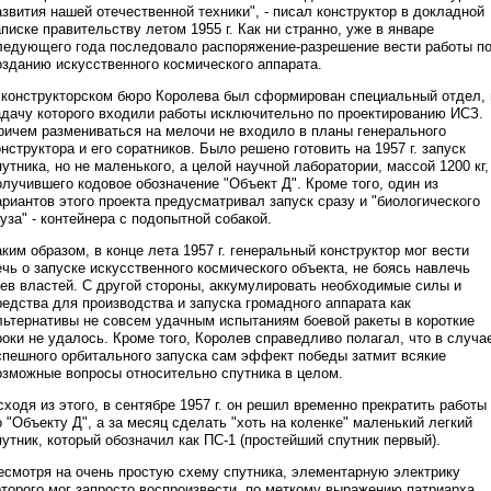
азвития нашей отечественной техники", - писал конструктор в докладной
аписке правительству летом 1955 г. Как ни странно, уже в январе
ледующего года последовало распоряжение-разрешение вести работы п
озданию искусственного космического аппарата.
 конструкторском бюро Королева был сформирован специальный отдел, 
адачу которого входили работы исключительно по проектированию ИСЗ.
ричем размениваться на мелочи не входило в планы генерального
онструктора и его соратников. Было решено готовить на 1957 г. запуск
путника, но не маленького, а целой научной лаборатории, массой 1200 кг,
олучившего кодовое обозначение "Объект Д". Кроме того, один из
ариантов этого проекта предусматривал запуск сразу и "биологического
руза" - контейнера с подопытной собакой.
аким образом, в конце лета 1957 г. генеральный конструктор мог вести
ечь о запуске искусственного космического объекта, не боясь навлечь
нев властей. С другой стороны, аккумулировать необходимые силы и
редства для производства и запуска громадного аппарата как
льтернативы не совсем удачным испытаниям боевой ракеты в короткие
роки не удалось. Кроме того, Королев справедливо полагал, что в случа
спешного орбитального запуска сам эффект победы затмит всякие
озможные вопросы относительно спутника в целом.
сходя из этого, в сентябре 1957 г. он решил временно прекратить работы
о "Объекту Д", а за месяц сделать "хоть на коленке" маленький легкий
путник, который обозначил как ПС-1 (простейший спутник первый).
есмотря на очень простую схему спутника, элементарную электрику
оторого мог запросто воспроизвести, по меткому выражению патриарха