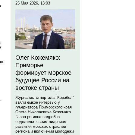
25 Мая 2026, 13:03
о
я
е
Олег Кожемяко:
ме
Приморье
формирует морское
будущее России на
востоке страны
Журналисты портала "Корабел"
а
взяли емкое интервью у
губернатора Приморского края
Олега Николаевича Кожемяко
Глава региона подробно
поделился своим видением
развития морских отраслей
региона и включении молодежи