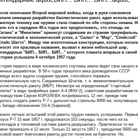
осле окончания Второй мировой войны, когда в руки союзников
опали немецкие разработки баллистических ракет, идея использова
акетную технику как оружие стала главной по обе стороны океана. Н
ало кто в середине 40-х годов мог предположить, что отнюдь не
Сатана" и "Минитмен" принесут создавшим их странам триумфальн
олитический и экономический успех, а "Салют" и "Мир", "Спейслэб"
Спейс Шаттл". Между тем многотонные конструкции, которые носил
 носят эти красивые названия, вызвал к жизни небольшой шар,
егендарные "БИП... БИП... БИП..." которого планета впервые в своей
стории услышала 4 октября 1957 года.
стория первого в мире космического спутника земли берет свое начало в
оенных разработках. В 50-х годах прошлого века руководители СССР
режде всего ждали создания оружия, способного поражать
онтинентальную часть Соединенных Штатов, т. е. межконтинентальную
аллистическую ракету (МБР). Несмотря на определенный "стартовый
апитал" в виде трофейных ракет А-4 (ФАУ-2), советским разработчикам п
уководством Сергея КОРОЛЕВА потребовалось 12 лет, прежде чем
далось создать ракету Р-7 с дальностью стрельбы 8000 км, получившую
а Западе обозначение SS-6 (Sapwood).
ачало летных испытаний этой ракеты трудно назвать успешными. Первы
апуск Р-7 15 мая 1957 г. продолжался 103 секунды, после чего из-за
еполадок в топливной системе ракета разрушилась. Практически то же
амое произошло и 12 июля. Только 21 августа 1957 г., преодолев 5600 км
есовой макет боеголовки ракеты достиг полигона на Камчатке. Но,