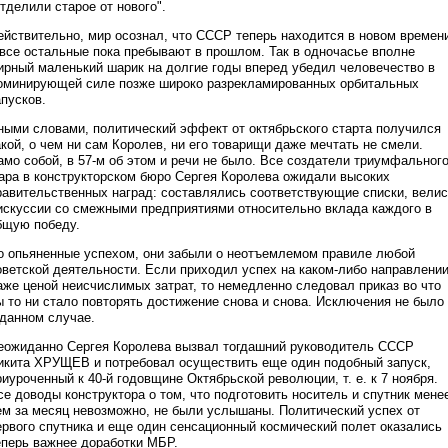
отделили старое от нового".
ействительно, мир осознал, что СССР теперь находится в новом времен
 все остальные пока пребывают в прошлом. Так в одночасье вполне
ирный маленький шарик на долгие годы вперед убедил человечество в
оминирующей силе позже широко разрекламированных орбитальных
апусков.
ными словами, политический эффект от октябрьского старта получился
акой, о чем ни сам Королев, ни его товарищи даже мечтать не смели.
амо собой, в 57-м об этом и речи не было. Все создатели триумфальног
ара в конструкторском бюро Сергея Королева ожидали высоких
равительственных наград: составлялись соответствующие списки, вели
искуссии со смежными предприятиями относительно вклада каждого в
бщую победу.
о опьяненные успехом, они забыли о неотъемлемом правиле любой
оветской деятельности. Если приходил успех на каком-либо направлени
аже ценой неисчислимых затрат, то немедленно следовал приказ во что
ы то ни стало повторять достижение снова и снова. Исключения не было
 данном случае.
еожиданно Сергея Королева вызвал тогдашний руководитель СССР
икита ХРУЩЕВ и потребовал осуществить еще один подобный запуск,
риуроченный к 40-й годовщине Октябрьской революции, т. е. к 7 ноября.
се доводы конструктора о том, что подготовить носитель и спутник мене
ем за месяц невозможно, не были услышаны. Политический успех от
ервого спутника и еще один сенсационный космический полет оказались
еперь важнее доработки МБР.