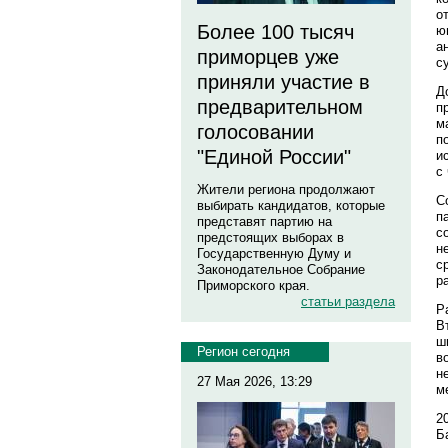
о
Более 100 тысяч
ю
а
приморцев уже
с
приняли участие в
Д
предварительном
п
м
голосовании
п
"Единой России"
и
с
Жители региона продолжают
С
выбирать кандидатов, которые
п
представят партию на
с
предстоящих выборах в
н
Государственную Думу и
с
Законодательное Собрание
р
Приморского края.
статьи раздела
Р
В
ш
Регион сегодня
в
н
27 Мая 2026, 13:29
м
2
Б