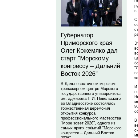
г
р
в
С
с
с
Губернатор
р
Приморского края
Э
в
Олег Кожемяко дал
в
старт "Морскому
ц
б
конгрессу – Дальний
"
Восток 2026"
п
з
В Дальневосточном морском
И
тренажерном центре Морского
н
государственного университета
Н
им. адмирала Г. И. Невельского
м
во Владивостоке состоялась
9
торжественная церемония
о
открытия конкурса
профессионального мастерства
В
"Море зовет 2026", одного из
в
самых ярких событий "Морского
с
конгресса – Дальний Восток
м
2026".