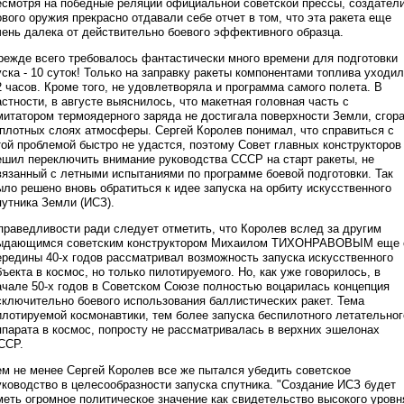
есмотря на победные реляции официальной советской прессы, создател
ового оружия прекрасно отдавали себе отчет в том, что эта ракета еще
чень далека от действительно боевого эффективного образца.
режде всего требовалось фантастически много времени для подготовки
уска - 10 суток! Только на заправку ракеты компонентами топлива уходи
2 часов. Кроме того, не удовлетворяла и программа самого полета. В
астности, в августе выяснилось, что макетная головная часть с
митатором термоядерного заряда не достигала поверхности Земли, сгор
 плотных слоях атмосферы. Сергей Королев понимал, что справиться с
той проблемой быстро не удастся, поэтому Совет главных конструкторов
ешил переключить внимание руководства СССР на старт ракеты, не
вязанный с летными испытаниями по программе боевой подготовки. Так
ыло решено вновь обратиться к идее запуска на орбиту искусственного
путника Земли (ИСЗ).
праведливости ради следует отметить, что Королев вслед за другим
ыдающимся советским конструктором Михаилом ТИХОНРАВОВЫМ еще 
ередины 40-х годов рассматривал возможность запуска искусственного
бъекта в космос, но только пилотируемого. Но, как уже говорилось, в
ачале 50-х годов в Советском Союзе полностью воцарилась концепция
сключительно боевого использования баллистических ракет. Тема
илотируемой космонавтики, тем более запуска беспилотного летательног
ппарата в космос, попросту не рассматривалась в верхних эшелонах
ССР.
ем не менее Сергей Королев все же пытался убедить советское
уководство в целесообразности запуска спутника. "Создание ИСЗ будет
меть огромное политическое значение как свидетельство высокого уровн