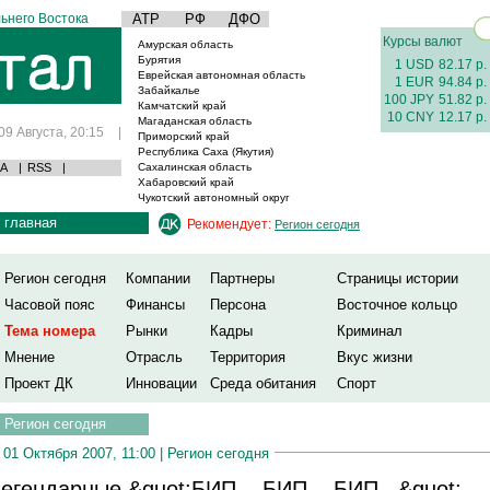
ьнего Востока
АТР
РФ
ДФО
Курсы валют
Амурская область
Бурятия
1 USD
82.17 р.
Еврейская автономная область
1 EUR
94.84 р.
Забайкалье
100 JPY
51.82 р.
Камчатский край
10 CNY
12.17 р.
Магаданская область
09 Августа, 20:15
|
Приморский край
Республика Саха (Якутия)
А
|
RSS
|
Сахалинская область
Хабаровский край
Чукотский автономный округ
главная
Рекомендует:
Регион сегодня
Регион сегодня
Компании
Партнеры
Страницы истории
Часовой пояс
Финансы
Персона
Восточное кольцо
Тема номера
Рынки
Кадры
Криминал
Мнение
Отрасль
Территория
Вкус жизни
Проект ДК
Инновации
Среда обитания
Спорт
Регион сегодня
01 Октября 2007, 11:00 |
Регион сегодня
егендарные &quot;БИП... БИП... БИП...&quot;