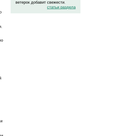
ветерок добавит свежести.
статьи раздела
о
я.
ло
й
 и
ли