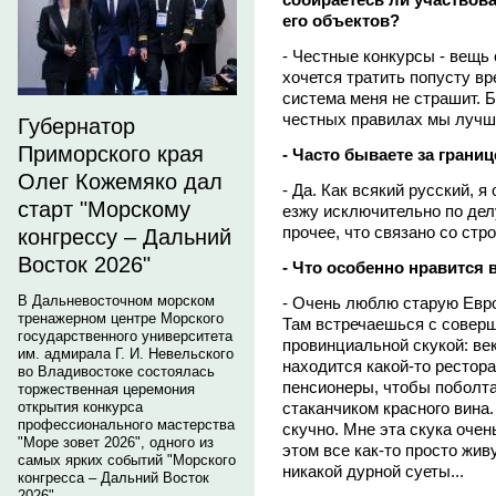
его объектов?
- Честные конкурсы - вещь
хочется тратить попусту вр
система меня не страшит. 
честных правилах мы лучше
Губернатор
Приморского края
- Часто бываете за грани
Олег Кожемяко дал
- Да. Как всякий русский, 
старт "Морскому
езжу исключительно по дел
прочее, что связано со ст
конгрессу – Дальний
Восток 2026"
- Что особенно нравится 
В Дальневосточном морском
- Очень люблю старую Европ
тренажерном центре Морского
Там встречаешься с совер
государственного университета
провинциальной скукой: ве
им. адмирала Г. И. Невельского
находится какой-то рестора
во Владивостоке состоялась
пенсионеры, чтобы поболта
торжественная церемония
стаканчиком красного вина.
открытия конкурса
профессионального мастерства
скучно. Мне эта скука очен
"Море зовет 2026", одного из
этом все как-то просто жив
самых ярких событий "Морского
никакой дурной суеты...
конгресса – Дальний Восток
2026".