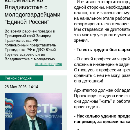
встретился во
- Я считаю, что архитекто
Владивостоке с
одной стороны, необходимо
платит, тот и заказывает му
молодогвардейцами
на начальном этапе работы
"Единой России"
сформировать его желание 
Мы стараемся не диктовать
Во время рабочей поездки в
это мастер уступок и умен
Приморский край Зампред
зрения.
Правительства РФ –
полномочный представитель
- То есть трудно быть ар
Президента РФ в ДФО Юрий
Трутнев встретился во
- О своей профессии я край
Владивостоке с молодежью.
статьи раздела
сложные инженерные задачи
Отношусь к профессии треп
сравнить с ней не могу, раз
Регион сегодня
она дотошная!
28 Мая 2026, 14:14
Архитектор должен обладат
Проектируя стадион или ст
они должны "жить" и работа
происходить.
- Насколько удачно прод
например, за ценами на к