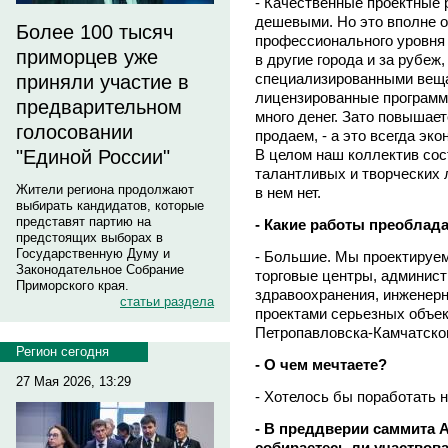
- Качественные проектные 
дешевыми. Но это вполне 
Более 100 тысяч
профессионального уровня 
приморцев уже
в другие города и за рубеж
специализированными вещам
приняли участие в
лицензированные программы
предварительном
много денег. Зато повышает
голосовании
продаем, - а это всегда эк
В целом наш коллектив сос
"Единой России"
талантливых и творческих 
Жители региона продолжают
в нем нет.
выбирать кандидатов, которые
представят партию на
- Какие работы преоблада
предстоящих выборах в
Государственную Думу и
- Большие. Мы проектируе
Законодательное Собрание
торговые центры, админис
Приморского края.
здравоохранения, инженерн
статьи раздела
проектами серьезных объек
Петропавловска-Камчатског
Регион сегодня
- О чем мечтаете?
27 Мая 2026, 13:29
- Хотелось бы поработать 
- В преддверии саммита А
собираетесь ли участвова