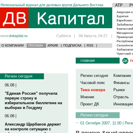
Региональный журнал для деловых кругов Дальнего Востока
АТР
Р
Амурская о
Бурятия
Еврейская 
Забайкаль
Камчатский
Магаданска
www.
dvkapital.ru
Суббота
|
08 Августа, 04:27
|
Приморски
Республика
О КОМПАНИИ
РЕКЛАМА
АРХИВ
|
ПОДПИСКА
|
RSS
|
Сахалинска
Хабаровски
Чукотский 
главная
Р
Регион сегодня
Компании
Регион сегодня
Часовой пояс
Финансы
06.08 |
Тема номера
Рынки
"Единая Россия" получила
Мнение
Отрасль
первую строку в
избирательном бюллетене на
Проект ДК
Инновации
выборах в Госдуму
Регион сегодня
06.08 |
01 Октября 2007, 11:00 |
Реги
Александр Щербаков держит
на контроле ситуацию с
В поиске &quot;евро