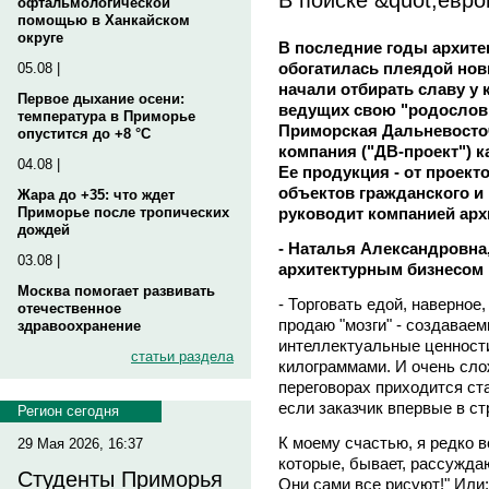
офтальмологической
помощью в Ханкайском
округе
В последние годы архите
обогатилась плеядой нов
05.08 |
начали отбирать славу у 
Первое дыхание осени:
ведущих свою "родословн
температура в Приморье
Приморская Дальневосточ
опустится до +8 °C
компания ("ДВ-проект") к
04.08 |
Ее продукция - от проек
объектов гражданского и
Жара до +35: что ждет
руководит компанией ар
Приморье после тропических
дождей
- Наталья Александровна
03.08 |
архитектурным бизнесом 
Москва помогает развивать
- Торговать едой, наверное,
отечественное
продаю "мозги" - создавае
здравоохранение
интеллектуальные ценности
статьи раздела
килограммами. И очень слож
переговорах приходится ст
если заказчик впервые в с
Регион сегодня
К моему счастью, я редко 
29 Мая 2026, 16:37
которые, бывает, рассужда
Студенты Приморья
Они сами все рисуют!" Или: