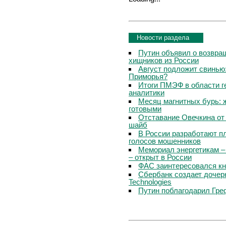
Новости раздела
Путин объявил о возвращ
хищников из России
Август подложит свинью:
Приморья?
Итоги ПМЭФ в области г
аналитики
Месяц магнитных бурь: 
готовыми
Отставание Овечкина от 
шайб
В России разработают п
голосов мошенников
Мемориал энергетикам –
– открыт в России
ФАС заинтересовался кн
Сбербанк создает дочер
Technologies
Путин поблагодарил Гре