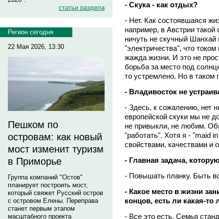
- Скука - как отдых?
статьи раздела
- Нет. Как состоявшаяся жиз
например, в Австрии такой 
Регион сегодня
ничуть не скучный Шанхай в
22 Мая 2026, 13:30
"электричества", что током
жажда жизни. И это не прос
борьба за место под солнце
то устремлено. Но в таком 
- Владивосток не устраив
- Здесь, к сожалению, нет н
европейской скуки мы не до
Пешком по
не привыкли, не любим. Об
"работать". Хотя я - "maid 
островам: как новый
свойствами, качествами и 
мост изменит туризм
- Главная задача, котору
в Приморье
- Повышать планку. Быть в
Группа компаний "Остов"
планирует построить мост,
- Какое место в жизни за
который свяжет Русский остров
концов, есть ли какая-то
с островом Елены. Переправа
станет первым этапом
- Все это есть. Семья стан
масштабного проекта