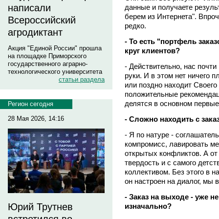
написали
данные и получаете результ
берем из Интернета". Впро
Всероссийский
редко.
агродиктант
- То есть "портфель зака
Акция "Единой России" прошла
круг клиентов?
на площадке Приморского
государственного аграрно-
- Действительно, нас почти
технологического университета
руки. И в этом нет ничего 
статьи раздела
или поздно находит Своего
положительные рекомендац
делятся в основном первые
Регион сегодня
- Сложно находить с зак
28 Мая 2026, 14:16
- Я по натуре - соглашател
компромисс, лавировать м
открытых конфликтов. А от 
твердость и с самого детс
коллективом. Без этого в н
он настроен на диалог, мы
- Заказ на выходе - уже н
Юрий Трутнев
изначально?