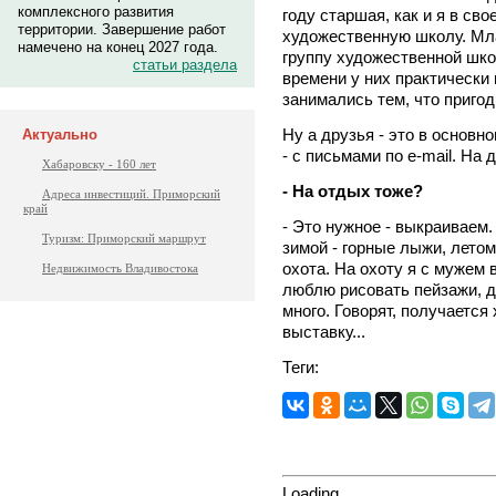
комплексного развития
году старшая, как и я в св
территории. Завершение работ
художественную школу. Мл
намечено на конец 2027 года.
группу художественной шко
статьи раздела
времени у них практически 
занимались тем, что приго
Ну а друзья - это в основн
Актуально
- с письмами по е-mail. На 
Хабаровску - 160 лет
- На отдых тоже?
Адреса инвестиций. Приморский
край
- Это нужное - выкраивае
Туризм: Приморский маршрут
зимой - горные лыжи, летом
охота. На охоту я с мужем
Недвижимость Владивостока
люблю рисовать пейзажи, д
много. Говорят, получается
выставку...
Теги:
Loading...