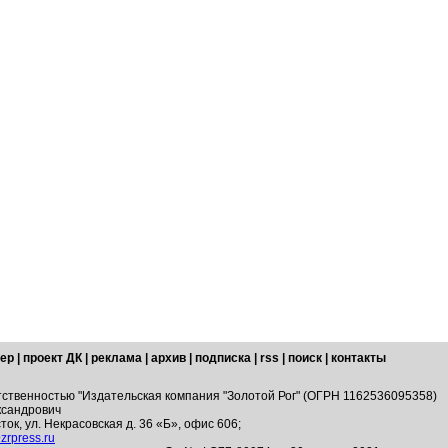
ер
|
проект ДК
|
реклама
|
архив
|
подписка
|
rss
|
поиск
|
контакты
тственностью "Издательская компания "Золотой Рог" (ОГРН 1162536095358)
ксандрович
ток, ул. Некрасовская д. 36 «Б», офис 606;
zrpress.ru