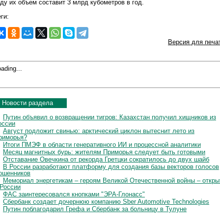
оду их объем составит 3 млрд кубометров в год.
ги:
Версия для печа
ading...
Новости раздела
Путин объявил о возвращении тигров: Казахстан получил хищников из
оссии
Август подложит свинью: арктический циклон вытеснит лето из
риморья?
Итоги ПМЭФ в области генеративного ИИ и процессной аналитики
Месяц магнитных бурь: жителям Приморья следует быть готовыми
Отставание Овечкина от рекорда Гретцки сократилось до двух шайб
В России разработают платформу для создания базы векторов голосов
ошенников
Мемориал энергетикам – героям Великой Отечественной войны – откры
 России
ФАС заинтересовался кнопками "ЭРА-Глонасс"
Сбербанк создает дочернюю компанию Sber Automotive Technologies
Путин поблагодарил Грефа и Сбербанк за больницу в Тулуне