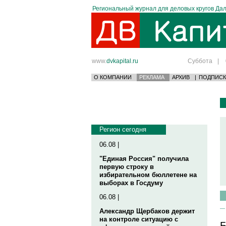
Региональный журнал для деловых кругов Дал
www.
dvkapital.ru
Суббота
|
О КОМПАНИИ
РЕКЛАМА
АРХИВ
|
ПОДПИСК
Регион сегодня
06.08 |
"Единая Россия" получила
первую строку в
избирательном бюллетене на
выборах в Госдуму
06.08 |
Александр Щербаков держит
на контроле ситуацию с
Б