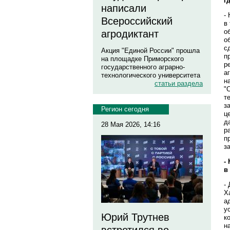
г
написали
-
Всероссийский
в
о
агродиктант
о
с
Акция "Единой России" прошла
п
на площадке Приморского
р
государственного аграрно-
а
технологического университета
н
статьи раздела
"
т
з
Регион сегодня
ц
д
28 Мая 2026, 14:16
р
п
з
-
в
-
Х
а
у
Юрий Трутнев
к
н