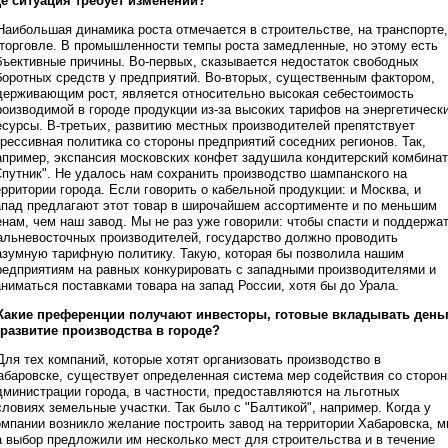
де ситуация требует изменений?
 Наибольшая динамика роста отмечается в строительстве, на транспорте,
 торговле. В промышленности темпы роста замедленные, но этому есть
бъективные причины. Во-первых, сказывается недостаток свободных
боротных средств у предприятий. Во-вторых, существенным фактором,
держивающим рост, является относительно высокая себестоимость
роизводимой в городе продукции из-за высоких тарифов на энергетическ
есурсы. В-третьих, развитию местных производителей препятствует
грессивная политика со стороны предприятий соседних регионов. Так,
апример, экспансия московских конфет задушила кондитерский комбинат
Спутник". Не удалось нам сохранить производство шампанского на
ерритории города. Если говорить о кабельной продукции: и Москва, и
апад предлагают этот товар в широчайшем ассортименте и по меньшим
енам, чем наш завод. Мы не раз уже говорили: чтобы спасти и поддержа
альневосточных производителей, государство должно проводить
азумную тарифную политику. Такую, которая бы позволила нашим
редприятиям на равных конкурировать с западными производителями и
аниматься поставками товара на запад России, хотя бы до Урала.
 Какие преференции получают инвесторы, готовые вкладывать день
 развитие производства в городе?
 Для тех компаний, которые хотят организовать производство в
абаровске, существует определенная система мер содействия со сторо
дминистрации города, в частности, предоставляются на льготных
словиях земельные участки. Так было с "Балтикой", например. Когда у
омпании возникло желание построить завод на территории Хабаровска, 
а выбор предложили им несколько мест для строительства и в течение