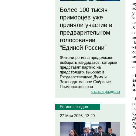
м
к
Более 100 тысяч
у
приморцев уже
и
н
приняли участие в
б
предварительном
н
м
голосовании
Н
"Единой России"
н
о
м
Жители региона продолжают
ж
выбирать кандидатов, которые
а
представят партию на
предстоящих выборах в
-
Государственную Думу и
в
Законодательное Собрание
А
Приморского края.
м
статьи раздела
-
о
Регион сегодня
п
с
27 Мая 2026, 13:29
д
л
Е
н