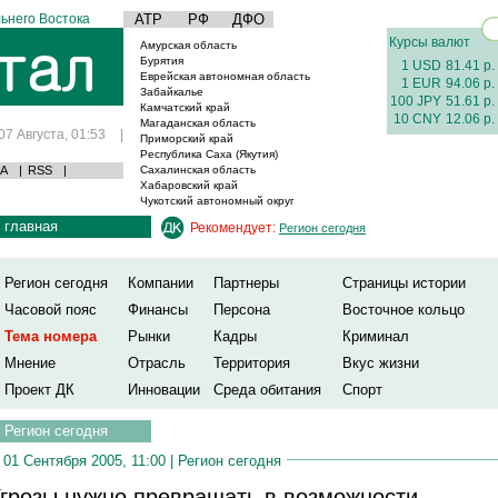
ьнего Востока
АТР
РФ
ДФО
Курсы валют
Амурская область
Бурятия
1 USD
81.41 р.
Еврейская автономная область
1 EUR
94.06 р.
Забайкалье
100 JPY
51.61 р.
Камчатский край
10 CNY
12.06 р.
Магаданская область
07 Августа, 01:53
|
Приморский край
Республика Саха (Якутия)
А
|
RSS
|
Сахалинская область
Хабаровский край
Чукотский автономный округ
главная
Рекомендует:
Регион сегодня
Регион сегодня
Компании
Партнеры
Страницы истории
Часовой пояс
Финансы
Персона
Восточное кольцо
Тема номера
Рынки
Кадры
Криминал
Мнение
Отрасль
Территория
Вкус жизни
Проект ДК
Инновации
Среда обитания
Спорт
Регион сегодня
01 Сентября 2005, 11:00 |
Регион сегодня
грозы нужно превращать в возможности