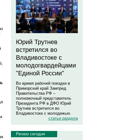
аз
е
Юрий Трутнев
й
встретился во
Владивостоке с
й,
молодогвардейцами
"Единой России"
а.
Во время рабочей поездки в
Приморский край Зампред
Правительства РФ –
полномочный представитель
да
Президента РФ в ДФО Юрий
Трутнев встретился во
Владивостоке с молодежью.
ым
статьи раздела
Регион сегодня
ая