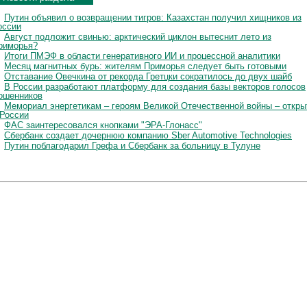
Путин объявил о возвращении тигров: Казахстан получил хищников из
оссии
Август подложит свинью: арктический циклон вытеснит лето из
риморья?
Итоги ПМЭФ в области генеративного ИИ и процессной аналитики
Месяц магнитных бурь: жителям Приморья следует быть готовыми
Отставание Овечкина от рекорда Гретцки сократилось до двух шайб
В России разработают платформу для создания базы векторов голосов
ошенников
Мемориал энергетикам – героям Великой Отечественной войны – откры
 России
ФАС заинтересовался кнопками "ЭРА-Глонасс"
Сбербанк создает дочернюю компанию Sber Automotive Technologies
Путин поблагодарил Грефа и Сбербанк за больницу в Тулуне