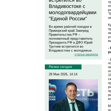
встретился во
т
Владивостоке с
п
р
молодогвардейцами
"
о
"Единой России"
К
Во время рабочей поездки в
п
Приморский край Зампред
н
Правительства РФ –
у
полномочный представитель
в
Президента РФ в ДФО Юрий
Трутнев встретился во
-
Владивостоке с молодежью.
р
статьи раздела
-
п
Регион сегодня
н
о
28 Мая 2026, 14:14
1
с
п
р
п
р
к
М
п