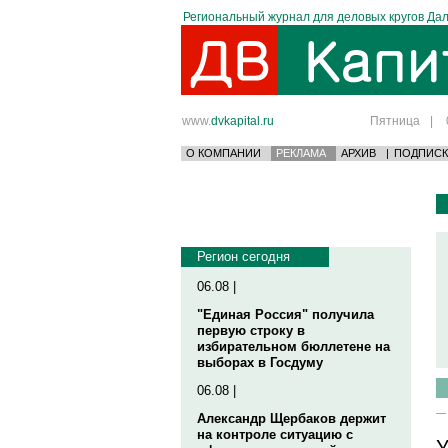
Региональный журнал для деловых кругов Дал
www.
dvkapital.ru
Пятница
|
О КОМПАНИИ
РЕКЛАМА
АРХИВ
|
ПОДПИСК
Регион сегодня
06.08 |
"Единая Россия" получила
первую строку в
избирательном бюллетене на
выборах в Госдуму
06.08 |
Александр Щербаков держит
на контроле ситуацию с
У