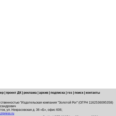
ер
|
проект ДК
|
реклама
|
архив
|
подписка
|
rss
|
поиск
|
контакты
тственностью "Издательская компания "Золотой Рог" (ОГРН 1162536095358)
ксандрович
ток, ул. Некрасовская д. 36 «Б», офис 606;
zrpress.ru