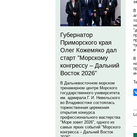
з
В
а
т
н
"
Губернатор
п
п
Приморского края
т
Олег Кожемяко дал
и
старт "Морскому
В
н
конгрессу – Дальний
п
Восток 2026"
и
Те
В Дальневосточном морском
тренажерном центре Морского
государственного университета
им. адмирала Г. И. Невельского
во Владивостоке состоялась
торжественная церемония
открытия конкурса
Lo
профессионального мастерства
"Море зовет 2026", одного из
самых ярких событий "Морского
конгресса – Дальний Восток
2026".