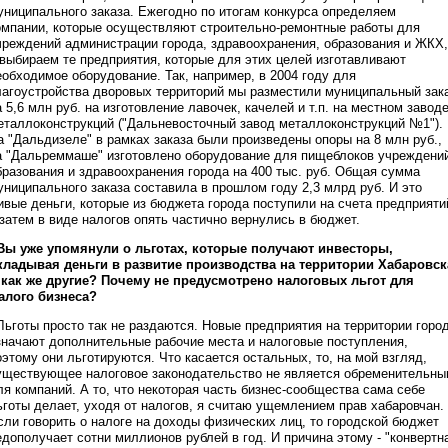
униципального заказа. Ежегодно по итогам конкурса определяем
омпании, которые осуществляют строительно-ремонтные работы для
чреждений администрации города, здравоохранения, образования и ЖКХ,
 выбираем те предприятия, которые для этих целей изготавливают
еобходимое оборудование. Так, например, в 2004 году для
лагоустройства дворовых территорий мы разместили муниципальный зак
а 5,6 млн руб. на изготовление лавочек, качелей и т.п. на местном завод
еталлоконструкций ("Дальневосточный завод металлоконструкций №1").
а "Дальдизеле" в рамках заказа были произведены опоры на 8 млн руб.,
а "Дальреммаше" изготовлено оборудование для пищеблоков учреждени
бразования и здравоохранения города на 400 тыс. руб. Общая сумма
униципального заказа составила в прошлом году 2,3 млрд руб. И это
ивые деньги, которые из бюджета города поступили на счета предприяти
 затем в виде налогов опять частично вернулись в бюджет.
 Вы уже упомянули о льготах, которые получают инвесторы,
кладывая деньги в развитие производства на территории Хабаровск
 как же другие? Почему не предусмотрено налоговых льгот для
алого бизнеса?
 Льготы просто так не раздаются. Новые предприятия на территории горо
значают дополнительные рабочие места и налоговые поступления,
оэтому они льготируются. Что касается остальных, то, на мой взгляд,
уществующее налоговое законодательство не является обременительн
ля компаний. А то, что некоторая часть бизнес-сообщества сама себе
ьготы делает, уходя от налогов, я считаю ущемлением прав хабаровчан.
сли говорить о налоге на доходы физических лиц, то городской бюджет
едополучает сотни миллионов рублей в год. И причина этому - "конвертн