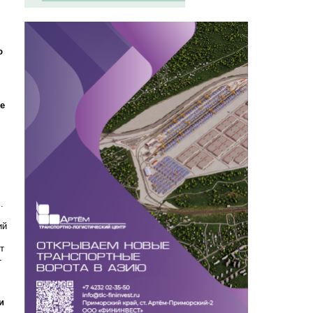
ю
е
.
ий
т
-
и