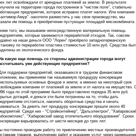
рех лет освобождали от арендных платежей за землю. В результате
олучили на территории города построенное в "чистом поле", стабильно
аботающее предприятие, которое исправно платит налоги. Или компания
Балтимор-Амур" -захотели разместить у нас свое производство, мы
казали им помощь в приобретении пустующих площадей мясокомбината.
роме того, мы оказываем непосредственную материальную помощь
редприятиям, которые занимаются переработкой отходов. Так, совсем
едавно на наши деньги ООО "Лорен" приобрело западногерманскую
становку по переработке пластика стоимостью 10 млн руб. Средства был
ыделены из экологического фонда.
 На какую еще помощь со стороны администрации города могут
ассчитывать уже действующие предприятия?
 Для поддержки предприятий, оказавшихся в трудном финансовом
оложении, мы применяем так называемую процедуру консервации
еиспользуемых основных фондов и земли, а именно на некоторый срок
свобождаем компании от платежей за землю и от налога на имущество. 
996 года по этой программе было предоставлено порядка 35 млн руб.
крытых дотаций, и деньги эти были потрачены на то, чтобы дать
редприятиям отстояться, накопить оборотные средства и начать
азвиваться. За девять лет процедуру консервации прошли около 40
редприятий. Среди них - "Стройконтейнер", "Дальэлектрон", "Хабаровски
ыбокомплекс", "Хабаровский завод отопительного оборудования". Сроки
онсервации варьировались от шести месяцев до трех лет.
ы постоянно проводим работу по привлечению местных производителей 
оставкам товаров, выполнению работ и оказанию услуг через размещени