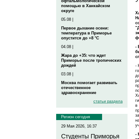
офтальмологической
помощью в Ханкайском
округе
Х
Н
05.08 |
с
"
Первое дыхание осени:
э
температура в Приморье
ф
опустится до +8 °C
-
04.08 |
б
Жара до +35: что ждет
с
Приморье после тропических
дождей
-
г
03.08 |
д
р
Москва помогает развивать
п
отечественное
п
здравоохранение
Х
г
статьи раздела
в
п
з
Регион сегодня
н
у
29 Мая 2026, 16:37
-
Студенты Приморья