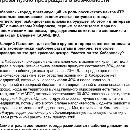
абаровск - город, претендующий на роль российского центра АТР.
асколько сложившаяся экономическая ситуация в городе
оответствует амбициозным планам на будущее, об этом - в интервь
ДК" с вице-мэром Хабаровска, первым заместителем мэра по
кономическим вопросам, председателем комитета по экономике и
инансам Валерием КАЗАЧЕНКО.
 Валерий Павлович, для любого крупного города естественно желани
ыть экономически наиболее развитым в регионе, тем более
праведливо это для краевого центра. Удается ли это Хабаровску?
 На Хабаровск приходится значительная часть экономики края. Так, доля
орода в общем региональном валовом продукте составляет 30%, доля
оходов - в общих доходах края равна 20%. Для города характерно
авномерное развитие всех отраслей экономики. В Хабаровске нет
редприятий, которые бы обеспечивали 40% и более налоговых
оступлений в городской бюджет, что в определенной степени спасает нас
орошо, когда на территории муниципального образования есть такой
игант, как "КнААПО", который обеспечивает 30-40% налоговых поступлен
 городской бюджет. Однако, с другой стороны, лучше не иметь такого
редприятия, потому что в этом случае наполняемость бюджета зависит о
агруженности мощностей одного завода. Мы, в отличие от Комсомольска
а-Амуре, ведем равномерную сбалансированную налоговую политику с
четом ритмичной работы всех предприятий.
 Какие отрасли экономики города развиваются наиболее динамично 