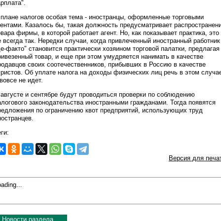
арплата".
 плане налогов особая тема - иностранцы, оформленные торговыми
гентами. Казалось бы, такая должность предусматривает распространен
овара фирмы, в которой работает агент. Но, как показывает практика, это
е всегда так. Нередки случаи, когда привлеченный иностранный работник
де-факто" становится практически хозяином торговой палатки, предлагая
ривезенный товар, и еще при этом умудряется нанимать в качестве
родавцов своих соотечественников, прибывших в Россию в качестве
уристов. Об уплате налога на доходы физических лиц речь в этом случа
 вовсе не идет.
 августе и сентябре будут проводиться проверки по соблюдению
алогового законодательства иностранными гражданами. Тогда появятся
редложения по ограничению квот предприятий, использующих труд
ностранцев.
ги:
Версия для печа
ading...
Новости раздела