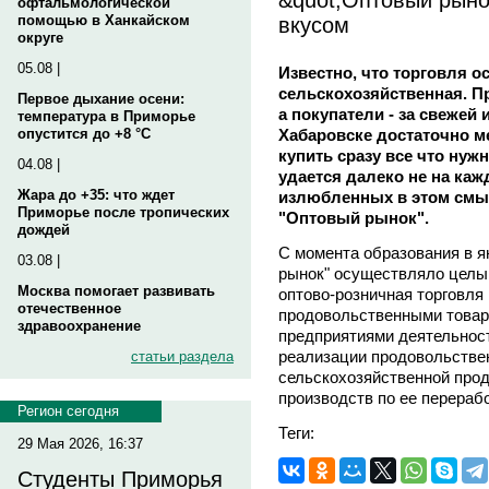
офтальмологической
вкусом
помощью в Ханкайском
округе
05.08 |
Известно, что торговля 
сельскохозяйственная. П
Первое дыхание осени:
а покупатели - за свежей
температура в Приморье
Хабаровске достаточно м
опустится до +8 °C
купить сразу все что нуж
04.08 |
удается далеко не на ка
Жара до +35: что ждет
излюбленных в этом смыс
Приморье после тропических
"Оптовый рынок".
дождей
С момента образования в я
03.08 |
рынок" осуществляло целы
Москва помогает развивать
оптово-розничная торговля
отечественное
продовольственными товара
здравоохранение
предприятиями деятельност
реализации продовольствен
статьи раздела
сельскохозяйственной прод
производств по ее перерабо
Регион сегодня
Теги:
29 Мая 2026, 16:37
Студенты Приморья