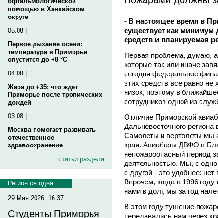
офтальмологической
помощью в Ханкайском
округе
- В настоящее время в П
существует как минимум 
05.08 |
средств и планируемая р
Первое дыхание осени:
температура в Приморье
Первая проблема, думаю, а
опустится до +8 °C
которые так или иначе завя
сегодня федеральное фина
04.08 |
этих средств все равно не 
Жара до +35: что ждет
низок, поэтому в ближайше
Приморье после тропических
сотрудников одной из служ
дождей
03.08 |
Отличие Приморской авиаб
Дальневосточного региона в
Москва помогает развивать
Самолеты и вертолеты мы 
отечественное
края. Авиабазы ДВФО в Бла
здравоохранение
непожароопасный период з
статьи раздела
деятельностью. Мы, с одно
с другой - это удобнее: не
Впрочем, когда в 1996 году
Регион сегодня
нами в долг, мы за год нале
29 Мая 2026, 16:37
В этом году тушение пожар
Студенты Приморья
передавались нам через кр