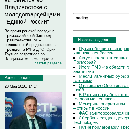
встретился во
Владивостоке с
молодогвардейцами
Loading...
"Единой России"
Во время рабочей поездки в
Приморский край Зампред
Новости раздела
Правительства РФ –
полномочный представитель
Путин объявил о возвращ
Президента РФ в ДФО Юрий
хищников из России
Трутнев встретился во
Август подложит свинью:
Владивостоке с молодежью.
Приморья?
статьи раздела
Итоги ПМЭФ в области г
аналитики
Месяц магнитных бурь: 
Регион сегодня
готовыми
Отставание Овечкина от 
28 Мая 2026, 14:14
шайб
В России разработают п
голосов мошенников
Мемориал энергетикам –
– открыт в России
ФАС заинтересовался кн
Сбербанк создает дочер
Technologies
Путин поблагодарил Гре