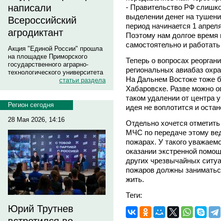
написали
- Правительство РФ слишко
выделении денег на тушен
Всероссийский
период начинается 1 апреля
агродиктант
Поэтому нам долгое время
самостоятельно и работать 
Акция "Единой России" прошла
на площадке Приморского
Теперь о вопросах реоргани
государственного аграрно-
региональных авиабаз охра
технологического университета
На Дальнем Востоке тоже б
статьи раздела
Хабаровске. Разве можно о
таком удалении от центра 
Регион сегодня
идея не воплотится и остан
28 Мая 2026, 14:16
Отдельно хочется отметить
МЧС по передаче этому ве
пожарах. У такого уважаем
оказании экстренной помощ
других чрезвычайных ситу
пожаров должны заниматься
жить.
Теги:
Юрий Трутнев