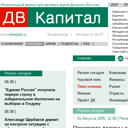
Региональный журнал для деловых кругов Дальнего Востока
АТР
Р
Амурская о
Бурятия
Еврейская 
Забайкаль
Камчатский
Магаданска
www.
dvkapital.ru
Воскресенье
|
09 Августа, 00:47
|
Приморски
Республика
О КОМПАНИИ
РЕКЛАМА
АРХИВ
|
ПОДПИСКА
|
RSS
|
Сахалинска
Хабаровски
Чукотский 
главная
Р
Регион сегодня
Компании
Регион сегодня
Часовой пояс
Финансы
06.08 |
Тема номера
Рынки
"Единая Россия" получила
Мнение
Отрасль
первую строку в
избирательном бюллетене на
Проект ДК
Инновации
выборах в Госдуму
Регион сегодня
06.08 |
01 Августа 2005, 11:00 |
Реги
Александр Щербаков держит
на контроле ситуацию с
Пожарами должны з