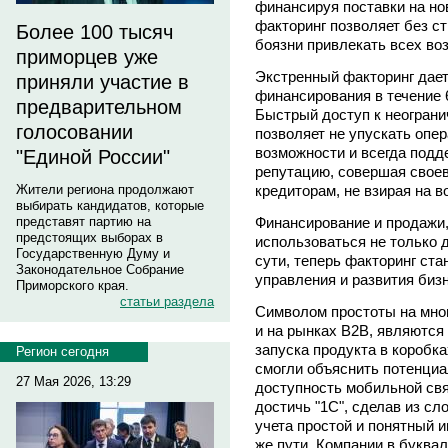
финансируя поставки на но
факторинг позволяет без с
Более 100 тысяч
боязни привлекать всех во
приморцев уже
Экстренный факторинг дае
приняли участие в
финансирования в течение 
предварительном
Быстрый доступ к неогран
голосовании
позволяет не упускать опе
возможности и всегда подд
"Единой России"
репутацию, совершая свое
кредиторам, не взирая на 
Жители региона продолжают
выбирать кандидатов, которые
Финансирование и продажи,
представят партию на
предстоящих выборах в
использоваться не только д
Государственную Думу и
сути, теперь факторинг ст
Законодательное Собрание
управления и развития биз
Приморского края.
статьи раздела
Символом простоты на мног
и на рынках B2B, являются
запуска продукта в коробк
Регион сегодня
смогли объяснить потенци
27 Мая 2026, 13:29
доступность мобильной свя
достичь "1С", сделав из с
учета простой и понятный и
же пути. Компании в буква