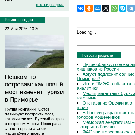
статьи раздела
Регион сегодня
22 Мая 2026, 13:30
Loading...
Новости раздела
Путин объявил о возвращ
хищников из России
Август подложит свинью:
Пешком по
Приморья?
Итоги ПМЭФ в области г
островам: как новый
аналитики
мост изменит туризм
Месяц магнитных бурь: 
готовыми
в Приморье
Отставание Овечкина от 
шайб
Группа компаний "Остов"
В России разработают п
планирует построить мост,
голосов мошенников
который свяжет Русский остров
Мемориал энергетикам –
с островом Елены. Переправа
– открыт в России
станет первым этапом
ФАС заинтересовался кн
масштабного проекта