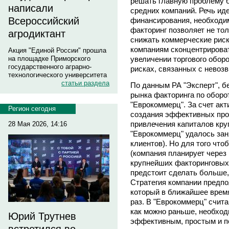
решать главную проблему 
написали
средних компаний. Речь ид
Всероссийский
финансирования, необходим
факторинг позволяет не то
агродиктант
снижать коммерческие риск
компаниям сконцентрироват
Акция "Единой России" прошла
увеличении торгового оборо
на площадке Приморского
государственного аграрно-
рисках, связанных с невоз
технологического университета
статьи раздела
По данным РА "Эксперт", 
рынка факторинга по оборо
"Еврокоммерц". За счет акт
Регион сегодня
создания эффективных прод
привлечения капиталов кр
28 Мая 2026, 14:16
"Еврокоммерц" удалось зан
клиентов). Но для того чт
(компания планирует через 
крупнейших факторинговых
предстоит сделать больше,
Стратегия компании предпо
который в ближайшее время
раз. В "Еврокоммерц" счита
как можно раньше, необход
Юрий Трутнев
эффективным, простым и п