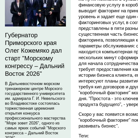
финансовую услугу в короб
выводит факторинг на прин
уровень и задает еще один
факторинговых услуг, в соо
представлены в пяти разны
существенная часть бизнес
Губернатор
факторинга, позволяющая 
Приморского края
параметры обслуживания: с
Олег Кожемяко дал
находится компьютерная п
нескольких минут сформир
старт "Морскому
для начала сотрудничества
конгрессу – Дальний
требует предоставления ка
Восток 2026"
истории бизнеса клиента, е
интересуют планы развития
В Дальневосточном морском
требуя кип договоров и др
тренажерном центре Морского
"коробочный факторинг" мо
государственного университета
дня. "Простота - это ключе
им. адмирала Г. И. Невельского
во Владивостоке состоялась
продукта будущего", - увер
торжественная церемония
открытия конкурса
Скоро у вас появится возмо
профессионального мастерства
"коробочный факторинг" по
"Море зовет 2026", одного из
развивать бизнес".
самых ярких событий "Морского
конгресса – Дальний Восток
Теги:
2026".