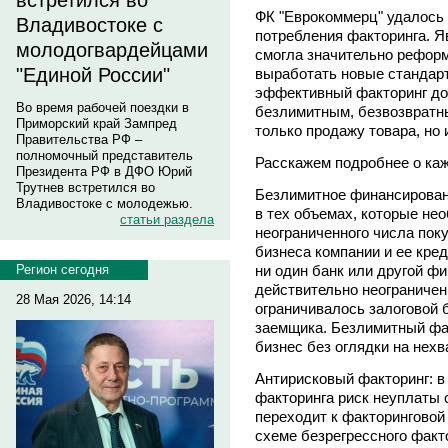
встретился во
ФК "Еврокоммерц" удалось
Владивостоке с
потребления факторинга. Я
молодогвардейцами
смогла значительно реформ
"Единой России"
выработать новые стандар
эффективный факторинг до
Во время рабочей поездки в
безлимитным, безвозврат
Приморский край Зампред
только продажу товара, но и
Правительства РФ –
полномочный представитель
Расскажем подробнее о каж
Президента РФ в ДФО Юрий
Трутнев встретился во
Безлимитное финансирован
Владивостоке с молодежью.
в тех объемах, которые не
статьи раздела
неограниченного числа пок
бизнеса компании и ее кре
ни один банк или другой ф
Регион сегодня
действительно неограничен
28 Мая 2026, 14:14
ограничивалось залоговой 
заемщика. Безлимитный фа
бизнес без оглядки на нехв
Антирисковый факторинг: в 
факторинга риск неуплаты 
переходит к факторинговой
схеме безрегрессного факто