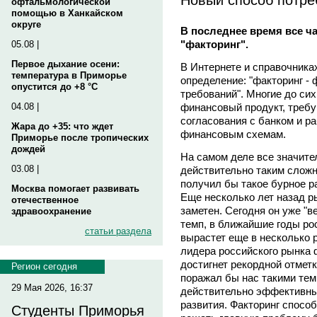
офтальмологической
помощью в Ханкайском
округе
В последнее время все ч
"факторинг".
05.08 |
Первое дыхание осени:
В Интернете и справочника
температура в Приморье
определение: "факторинг -
опустится до +8 °C
требований". Многие до сих
финансовый продукт, треб
04.08 |
согласования с банком и р
Жара до +35: что ждет
финансовым схемам.
Приморье после тропических
дождей
На самом деле все значите
03.08 |
действительно таким сложн
получил бы такое бурное ра
Москва помогает развивать
Еще несколько лет назад р
отечественное
заметен. Сегодня он уже "
здравоохранение
темп, в ближайшие годы ро
статьи раздела
вырастет еще в несколько р
лидера российского рынка 
достигнет рекордной отметк
Регион сегодня
поражал бы нас такими тем
29 Мая 2026, 16:37
действительно эффективны
развития. Факторинг способ
Студенты Приморья