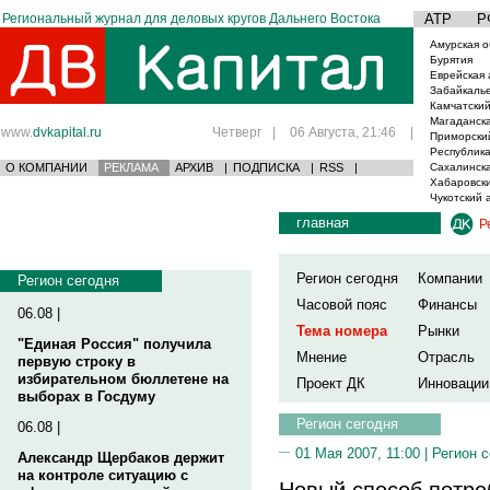
Региональный журнал для деловых кругов Дальнего Востока
АТР
Р
Амурская о
Бурятия
Еврейская 
Забайкаль
Камчатский
Магаданска
www.
dvkapital.ru
Четверг
|
06 Августа, 21:46
|
Приморски
Республика
О КОМПАНИИ
РЕКЛАМА
АРХИВ
|
ПОДПИСКА
|
RSS
|
Сахалинска
Хабаровски
Чукотский 
главная
Р
Регион сегодня
Компании
Регион сегодня
Часовой пояс
Финансы
06.08 |
Тема номера
Рынки
"Единая Россия" получила
Мнение
Отрасль
первую строку в
избирательном бюллетене на
Проект ДК
Инновации
выборах в Госдуму
Регион сегодня
06.08 |
01 Мая 2007, 11:00 |
Регион 
Александр Щербаков держит
на контроле ситуацию с
Новый способ потре