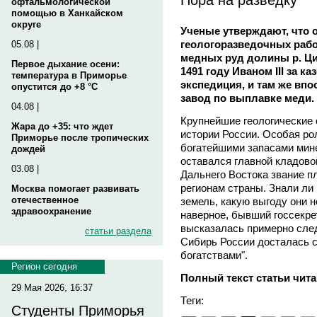
офтальмологической
помощью в Ханкайском
округе
Ученые утверждают, что 
геологоразведочных рабо
05.08 |
медных руд долины р. Ци
Первое дыхание осени:
1491 году Иваном III за 
температура в Приморье
экспедиция, и там же вп
опустится до +8 °C
завод по выплавке меди.
04.08 |
Крупнейшие геологические 
Жара до +35: что ждет
истории России. Особая ро
Приморье после тропических
богатейшими запасами мине
дождей
оставался главной кладово
03.08 |
Дальнего Востока звание п
регионам страны. Знали ли
Москва помогает развивать
отечественное
земель, какую выгоду они н
здравоохранение
наверное, бывший госсек
высказалась примерно сле
статьи раздела
Сибирь России досталась 
богатствами".
Регион сегодня
Полный текст статьи чита
29 Мая 2026, 16:37
Теги:
Студенты Приморья