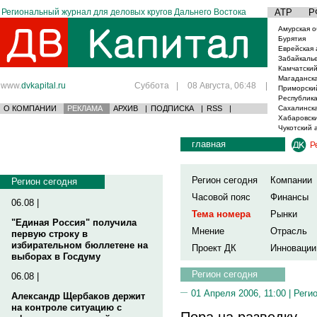
Региональный журнал для деловых кругов Дальнего Востока
АТР
Р
Амурская о
Бурятия
Еврейская 
Забайкаль
Камчатский
Магаданска
www.
dvkapital.ru
Суббота
|
08 Августа, 06:48
|
Приморски
Республика
О КОМПАНИИ
РЕКЛАМА
АРХИВ
|
ПОДПИСКА
|
RSS
|
Сахалинска
Хабаровски
Чукотский 
главная
Р
Регион сегодня
Компании
Регион сегодня
Часовой пояс
Финансы
06.08 |
Тема номера
Рынки
"Единая Россия" получила
Мнение
Отрасль
первую строку в
избирательном бюллетене на
Проект ДК
Инновации
выборах в Госдуму
Регион сегодня
06.08 |
01 Апреля 2006, 11:00 |
Реги
Александр Щербаков держит
на контроле ситуацию с
Пора на разведку