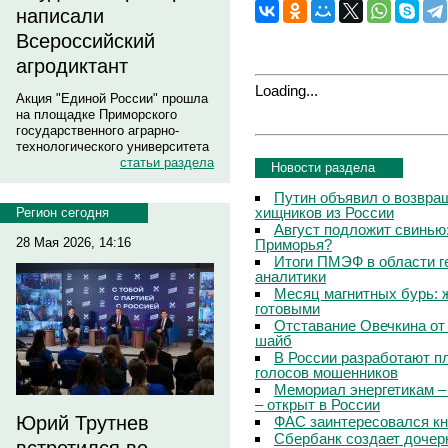
написали
Всероссийский
агродиктант
Loading...
Акция "Единой России" прошла
на площадке Приморского
государственного аграрно-
технологического университета
статьи раздела
Новости раздела
Путин объявил о возвращ
хищников из России
Регион сегодня
Август подложит свинью:
28 Мая 2026, 14:16
Приморья?
Итоги ПМЭФ в области г
аналитики
Месяц магнитных бурь: 
готовыми
Отставание Овечкина от 
шайб
В России разработают п
голосов мошенников
Мемориал энергетикам –
– открыт в России
Юрий Трутнев
ФАС заинтересовался кн
Сбербанк создает дочер