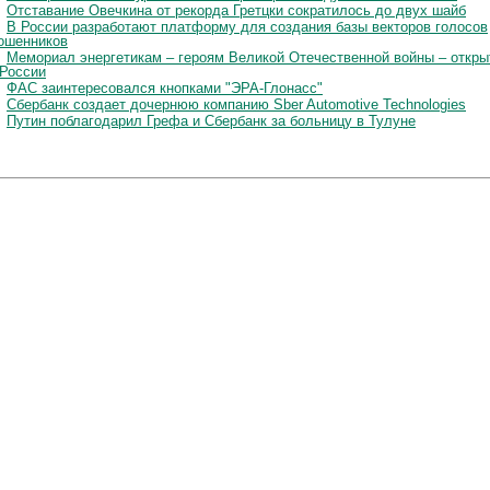
Отставание Овечкина от рекорда Гретцки сократилось до двух шайб
В России разработают платформу для создания базы векторов голосов
ошенников
Мемориал энергетикам – героям Великой Отечественной войны – откры
 России
ФАС заинтересовался кнопками "ЭРА-Глонасс"
Сбербанк создает дочернюю компанию Sber Automotive Technologies
Путин поблагодарил Грефа и Сбербанк за больницу в Тулуне