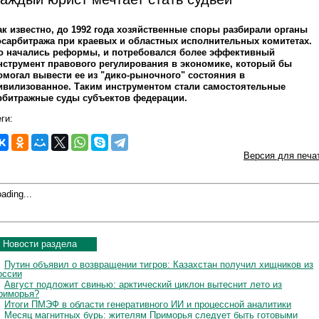
ак известно, до 1992 года хозяйственные споры разбирали органы
осарбитража при краевых и областных исполнительных комитетах.
о начались реформы, и потребовался более эффективный
нструмент правового регулирования в экономике, который бы
омогал вывести ее из "дико-рыночного" состояния в
ивилизованное. Таким инструментом стали самостоятельные
рбитражные суды субъектов федерации.
ги:
Версия для печа
ading...
Новости раздела
Путин объявил о возвращении тигров: Казахстан получил хищников из
оссии
Август подложит свинью: арктический циклон вытеснит лето из
риморья?
Итоги ПМЭФ в области генеративного ИИ и процессной аналитики
Месяц магнитных бурь: жителям Приморья следует быть готовыми