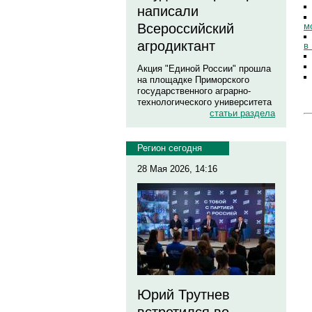
написали
м
Всероссийский
агродиктант
в
Акция "Единой России" прошла
на площадке Приморского
государственного аграрно-
технологического университета
статьи раздела
Регион сегодня
28 Мая 2026, 14:16
Юрий Трутнев