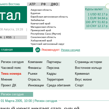
ьнего Востока
АТР
РФ
ДФО
Курсы валют
Амурская область
Бурятия
1 USD
82.17 р.
Еврейская автономная область
1 EUR
94.84 р.
Забайкалье
100 JPY
51.82 р.
Камчатский край
10 CNY
12.17 р.
Магаданская область
08 Августа, 19:28
|
Приморский край
Республика Саха (Якутия)
А
|
RSS
|
Сахалинская область
Хабаровский край
Чукотский автономный округ
главная
Рекомендует:
Регион сегодня
Регион сегодня
Компании
Партнеры
Страницы истории
Часовой пояс
Финансы
Персона
Восточное кольцо
Тема номера
Рынки
Кадры
Криминал
Мнение
Отрасль
Территория
Вкус жизни
Проект ДК
Инновации
Среда обитания
Спорт
Регион сегодня
01 Марта 2005, 10:00 |
Регион сегодня
аждый юрист мечтает стать судьей