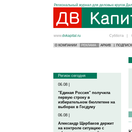
Региональный журнал для деловых кругов Дал
www.
dvkapital.ru
Суббота
|
О КОМПАНИИ
РЕКЛАМА
АРХИВ
|
ПОДПИСК
Регион сегодня
06.08 |
"Единая Россия" получила
первую строку в
избирательном бюллетене на
выборах в Госдуму
06.08 |
Александр Щербаков держит
на контроле ситуацию с
К