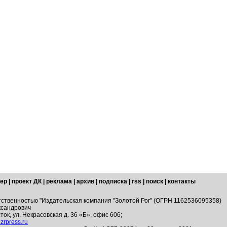
ер
|
проект ДК
|
реклама
|
архив
|
подписка
|
rss
|
поиск
|
контакты
тственностью "Издательская компания "Золотой Рог" (ОГРН 1162536095358)
ксандрович
ток, ул. Некрасовская д. 36 «Б», офис 606;
zrpress.ru