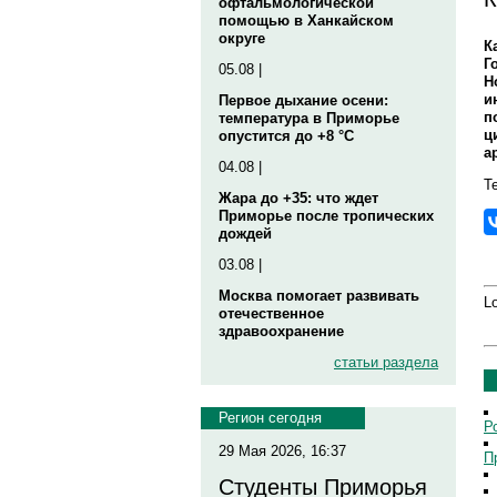
офтальмологической
помощью в Ханкайском
округе
К
Г
05.08 |
Н
и
Первое дыхание осени:
п
температура в Приморье
ц
опустится до +8 °C
а
04.08 |
Те
Жара до +35: что ждет
Приморье после тропических
дождей
03.08 |
Москва помогает развивать
Lo
отечественное
здравоохранение
статьи раздела
Регион сегодня
Р
29 Мая 2026, 16:37
П
Студенты Приморья