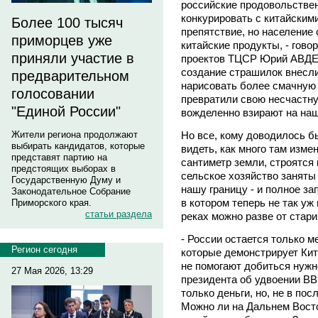
российские продовольстве
конкурировать с китайским
Более 100 тысяч
препятствие, но население
приморцев уже
китайские продукты, - гово
приняли участие в
проектов ТЦСР Юрий АВДЕЕ
создание страшилок внесл
предварительном
нарисовать более смачную к
голосовании
превратили свою несчастну
"Единой России"
вожделенно взирают на наш
Но все, кому доводилось б
Жители региона продолжают
выбирать кандидатов, которые
видеть, как много там изм
представят партию на
сантиметр земли, строятся 
предстоящих выборах в
сельское хозяйство заняты
Государственную Думу и
нашу границу - и полное за
Законодательное Собрание
в котором теперь не так уж
Приморского края.
статьи раздела
реках можно разве от стар
- России остается только м
Регион сегодня
которые демонстрирует Кит
не помогают добиться нужн
27 Мая 2026, 13:29
президента об удвоении ВВП
только деньги, но, не в по
Можно ли на Дальнем Восто