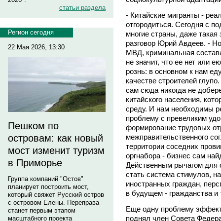
статьи раздела
- Китайские мигранты - реа
отгородиться. Сегодня с 
Регион сегодня
многие страны, даже такая 
разговор Юрий Авдеев. - Но
22 Мая 2026, 13:30
МВД, криминальная составл
не значит, что ее нет или 
рознь: в основном к нам ед
качестве строителей глупо.
сам сюда никогда не добер
китайского населения, кот
среду. И нам необходимы р
проблему с превеликим удо
Пешком по
формирование трудовых от
межправительственного со
островам: как новый
территории соседних прови
мост изменит туризм
оргнабора - бизнес сам най
в Приморье
Действенным рычагом для 
стать система стимулов, н
Группа компаний "Остов"
иностранных граждан, перс
планирует построить мост,
в будущем - гражданства и т
который свяжет Русский остров
с островом Елены. Переправа
Еще одну проблему эффект
станет первым этапом
поднял член Совета Федер
масштабного проекта