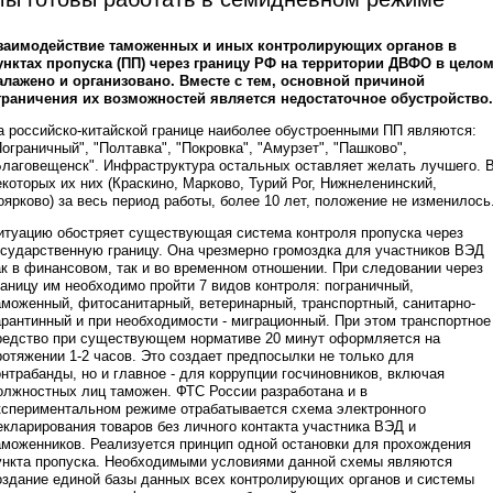
заимодействие таможенных и иных контролирующих органов в
унктах пропуска (ПП) через границу РФ на территории ДВФО в цело
алажено и организовано. Вместе с тем, основной причиной
граничения их возможностей является недостаточное обустройство.
а российско-китайской границе наиболее обустроенными ПП являются:
Пограничный", "Полтавка", "Покровка", "Амурзет", "Пашково",
Благовещенск". Инфраструктура остальных оставляет желать лучшего. 
екоторых их них (Краскино, Марково, Турий Рог, Нижнеленинский,
оярково) за весь период работы, более 10 лет, положение не изменилось
итуацию обостряет существующая система контроля пропуска через
осударственную границу. Она чрезмерно громоздка для участников ВЭД
ак в финансовом, так и во временном отношении. При следовании через
раницу им необходимо пройти 7 видов контроля: пограничный,
аможенный, фитосанитарный, ветеринарный, транспортный, санитарно-
арантинный и при необходимости - миграционный. При этом транспортное
редство при существующем нормативе 20 минут оформляется на
ротяжении 1-2 часов. Это создает предпосылки не только для
онтрабанды, но и главное - для коррупции госчиновников, включая
олжностных лиц таможен. ФТС России разработана и в
кспериментальном режиме отрабатывается схема электронного
екларирования товаров без личного контакта участника ВЭД и
аможенников. Реализуется принцип одной остановки для прохождения
ункта пропуска. Необходимыми условиями данной схемы являются
оздание единой базы данных всех контролирующих органов и системы