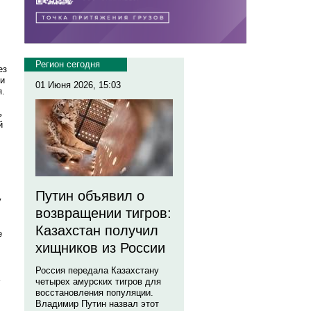
Регион сегодня
ез
ми
01 Июня 2026, 15:03
я.
ь
й
Путин объявил о
у
возвращении тигров:
Казахстан получил
е
хищников из России
Россия передала Казахстану
четырех амурских тигров для
восстановления популяции.
Владимир Путин назвал этот