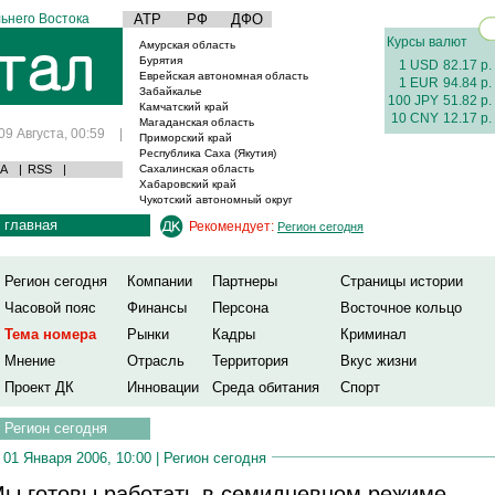
ьнего Востока
АТР
РФ
ДФО
Курсы валют
Амурская область
Бурятия
1 USD
82.17 р.
Еврейская автономная область
1 EUR
94.84 р.
Забайкалье
100 JPY
51.82 р.
Камчатский край
10 CNY
12.17 р.
Магаданская область
09 Августа, 00:59
|
Приморский край
Республика Саха (Якутия)
А
|
RSS
|
Сахалинская область
Хабаровский край
Чукотский автономный округ
главная
Рекомендует:
Регион сегодня
Регион сегодня
Компании
Партнеры
Страницы истории
Часовой пояс
Финансы
Персона
Восточное кольцо
Тема номера
Рынки
Кадры
Криминал
Мнение
Отрасль
Территория
Вкус жизни
Проект ДК
Инновации
Среда обитания
Спорт
Регион сегодня
01 Января 2006, 10:00 |
Регион сегодня
ы готовы работать в семидневном режиме