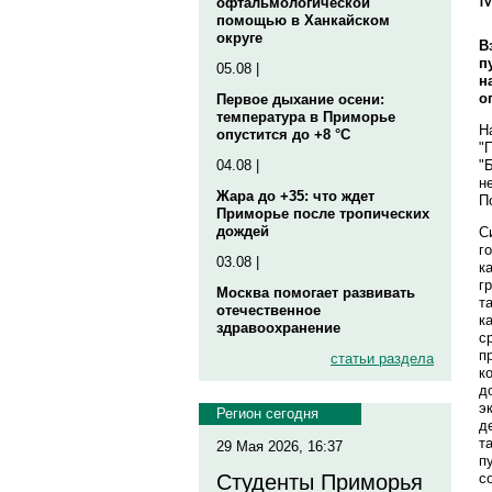
офтальмологической
помощью в Ханкайском
округе
В
п
05.08 |
н
о
Первое дыхание осени:
температура в Приморье
Н
опустится до +8 °C
"
"
04.08 |
н
Жара до +35: что ждет
П
Приморье после тропических
дождей
С
г
03.08 |
к
г
Москва помогает развивать
т
отечественное
к
здравоохранение
с
п
статьи раздела
к
д
э
Регион сегодня
д
т
29 Мая 2026, 16:37
п
с
Студенты Приморья