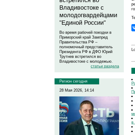
встретился во
р
Владивостоке с
г
молодогвардейцами
Те
"Единой России"
Во время рабочей поездки в
Приморский край Зампред
Правительства РФ –
полномочный представитель
Lo
Президента РФ в ДФО Юрий
Трутнев встретился во
Владивостоке с молодежью.
статьи раздела
Регион сегодня
Р
28 Мая 2026, 14:14
П
м
в