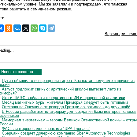
егиональном уровне. Мы же заявляли и подтверждаем, что таможня
отова работать в семидневном режиме.
ги:
Версия для печа
ading...
Новости раздела
Путин объявил о возвращении тигров: Казахстан получил хищников из
оссии
Август подложит свинью: арктический циклон вытеснит лето из
риморья?
Итоги ПМЭФ в области генеративного ИИ и процессной аналитики
Месяц магнитных бурь: жителям Приморья следует быть готовыми
Отставание Овечкина от рекорда Гретцки сократилось до двух шайб
В России разработают платформу для создания базы векторов голосов
ошенников
Мемориал энергетикам – героям Великой Отечественной войны – откры
 России
ФАС заинтересовался кнопками "ЭРА-Глонасс"
Сбербанк создает дочернюю компанию Sber Automotive Technologies