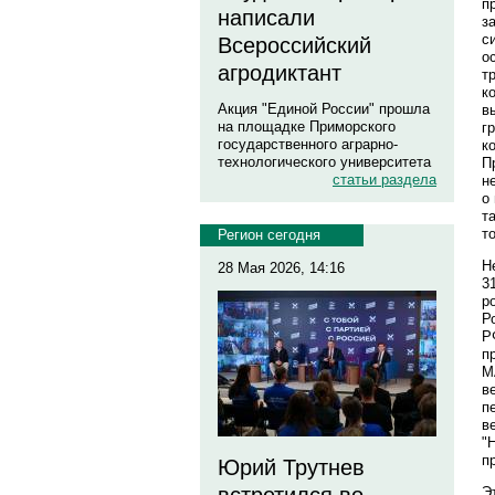
п
написали
з
с
Всероссийский
о
агродиктант
т
к
Акция "Единой России" прошла
в
на площадке Приморского
г
государственного аграрно-
к
технологического университета
П
статьи раздела
н
о
т
т
Регион сегодня
Н
28 Мая 2026, 14:16
3
р
Р
Р
п
М
в
п
в
"
пр
Юрий Трутнев
Э