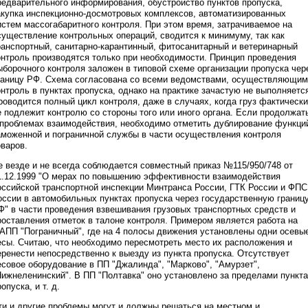
редварительного информирования, обустройство пунктов пропуска,
акупка инспекционно-досмотровых комплексов, автоматизированных
истем массогабаритного контроля. При этом время, затрачиваемое на
существление контрольных операций, сводится к минимуму, так как
ранспортный, санитарно-карантинный, фитосанитарный и ветеринарный
онтроль производятся только при необходимости. Принцип проведения
ыборочного контроля заложен в типовой схеме организации пропуска чер
раницу РФ. Схема согласована со всеми ведомствами, осуществляющи
онтроль в пунктах пропуска, однако на практике зачастую не выполняетс
роводится полный цикл контроля, даже в случаях, когда груз фактически
е подлежит контролю со стороны того или иного органа. Если продолжат
 проблемах взаимодействия, необходимо отметить дублирование функци
аможенной и пограничной службы в части осуществления контроля
оваров.
е везде и не всегда соблюдается совместный приказ №115/950/748 от
1.12.1999 "О мерах по повышению эффективности взаимодействия
оссийской транспортной инспекции Минтранса России, ГТК России и ФПС
оссии в автомобильных пунктах пропуска через государственную границ
Ф" в части проведения взвешивания грузовых транспортных средств и
роставления отметок в талоне контроля. Примером является работа на
АПП "Пограничный", где на 4 полосы движения установлены одни осевы
есы. Считаю, что необходимо пересмотреть место их расположения и
еренести непосредственно к выезду из пункта пропуска. Отсутствует
есовое оборудование в ПП "Джалинда", "Марково", "Амурзет",
Нижнеленинский". В ПП "Полтавка" оно установлено за пределами пункта
опуска, и т. д.
ти и другие проблемы могут и должны решаться на местном и