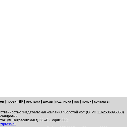
ер
|
проект ДК
|
реклама
|
архив
|
подписка
|
rss
|
поиск
|
контакты
тственностью "Издательская компания "Золотой Рог" (ОГРН 1162536095358)
ксандрович
ток, ул. Некрасовская д. 36 «Б», офис 606;
zrpress.ru