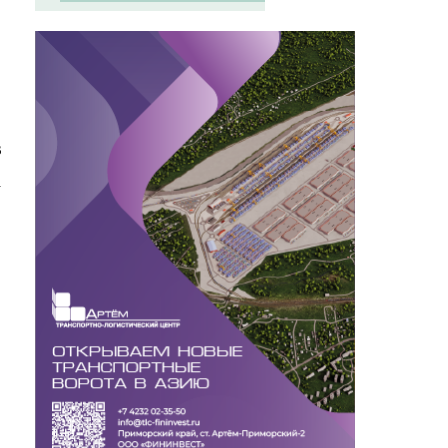
м
В
.