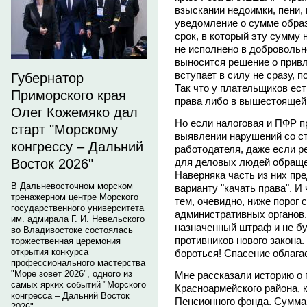
взыскании недоимки, пени,
уведомление о сумме обра
срок, в который эту сумму
не исполнено в добровольн
выносится решение о привл
вступает в силу не сразу, 
Губернатор
Так что у плательщиков ес
Приморского края
права либо в вышестоящей 
Олег Кожемяко дал
Но если налоговая и ПФР п
старт "Морскому
выявлении нарушений со с
конгрессу – Дальний
работодателя, даже если ре
для деловых людей обращен
Восток 2026"
Наверняка часть из них пре
В Дальневосточном морском
варианту "качать права". И
тренажерном центре Морского
тем, очевидно, ниже порог
государственного университета
административных органов.
им. адмирала Г. И. Невельского
назначенный штраф и не бу
во Владивостоке состоялась
противников нового закона. 
торжественная церемония
открытия конкурса
бороться! Спасение облага
профессионального мастерства
"Море зовет 2026", одного из
Мне рассказали историю о
самых ярких событий "Морского
Красноармейского района, 
конгресса – Дальний Восток
Пенсионного фонда. Сумма
2026".