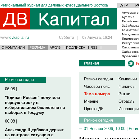
Региональный журнал для деловых кругов Дальнего Востока
АТР
Р
Амурская о
Бурятия
Еврейская 
Забайкаль
Камчатский
Магаданска
www.
dvkapital.ru
Суббота
|
08 Августа, 16:24
|
Приморски
Республика
О КОМПАНИИ
РЕКЛАМА
АРХИВ
|
ПОДПИСКА
|
RSS
|
Сахалинска
Хабаровски
Чукотский 
главная
Р
Регион сегодня
Компании
Регион сегодня
Часовой пояс
Финансы
06.08 |
Тема номера
Рынки
"Единая Россия" получила
Мнение
Отрасль
первую строку в
избирательном бюллетене на
Проект ДК
Инновации
выборах в Госдуму
Регион сегодня
06.08 |
01 Января 2006, 10:00 |
Реги
Александр Щербаков держит
на контроле ситуацию с
Мелочь, а накладно