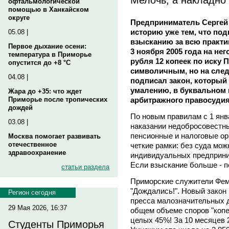
офтальмологической
помощью в Ханкайском
округе
Предприниматель Сергей
историю уже тем, что по
05.08 |
взысканию за всю практи
Первое дыхание осени:
3 ноября 2005 года на не
температура в Приморье
рубля 12 копеек по иску 
опустится до +8 °C
символичным, но на сле
04.08 |
подписал закон, который
умалению, в буквальном 
Жара до +35: что ждет
арбитражного правосудия
Приморье после тропических
дождей
По новым правилам с 1 янв
03.08 |
наказании недобросовестн
пенсионные и налоговые ор
Москва помогает развивать
отечественное
четкие рамки: без суда мож
здравоохранение
индивидуальных предприним
Если взыскание больше - п
статьи раздела
Приморские служители Фем
"Дождались!". Новый закон
Регион сегодня
пресса малозначительных д
29 Мая 2026, 16:37
общем объеме споров "копе
целых 45%! За 10 месяцев 
Студенты Приморья