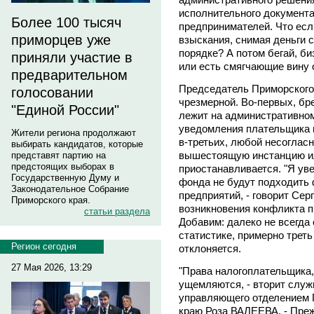
исполнительного документа.
Более 100 тысяч
предпринимателей. Что есл
приморцев уже
взыскания, снимая деньги 
порядке? А потом бегай, би
приняли участие в
или есть смягчающие вину 
предварительном
Председатель Приморского 
голосовании
чрезмерной. Во-первых, бр
"Единой России"
лежит на административном
уведомления плательщика в
Жители региона продолжают
в-третьих, любой несоглас
выбирать кандидатов, которые
вышестоящую инстанцию или
представят партию на
предстоящих выборах в
приостанавливается. "Я ув
Государственную Думу и
фонда не будут подходить
Законодательное Собрание
предприятий, - говорит Сер
Приморского края.
возникновения конфликта п
статьи раздела
Добавим: далеко не всегда
статистике, примерно трет
Регион сегодня
отклоняется.
27 Мая 2026, 13:29
"Права налогоплательщика,
ущемляются, - вторит слу
управляющего отделением 
краю Роза ВАЛЕЕВА. - Преж