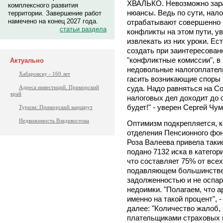
ХВАЛЬКО. Невозможно зара
комплексного развития
нюансы. Ведь по сути, нал
территории. Завершение работ
намечено на конец 2027 года.
отрабатывают совершенно 
статьи раздела
конфликты на этом пути, у
извлекать из них уроки. Ес
создать при заинтересован
"конфликтные комиссии", в
Актуально
недовольные налогоплател
Хабаровску - 160 лет
гасить возникающие споры 
суда. Надо равняться на С
Адреса инвестиций. Приморский
край
налоговых дел доходит до с
будет!" - уверен Сергей Чум
Туризм: Приморский маршрут
Недвижимость Владивостока
Оптимизм подкрепляется, к
отделения Пенсионного фон
Роза Валеева привела таки
подано 7132 иска в категория
что составляет 75% от все
подавляющем большинстве 
задолженностью и не оспар
недоимки. "Полагаем, что 
именно на такой процент", 
далее: "Количество жалоб,
плательщиками страховых 