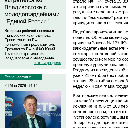
встретился во
отделения ПФР, счета 35 85
этой причине нулевыми. Е
Владивостоке с
результате недоплаты стра
молодогвардейцами
тысячи "экономных" работо
"Единой России"
принудительного взыскани
Во время рабочей поездки в
Подобное происходит по все
Приморский край Зампред
допекла. Об этом можно с
Правительства РФ –
принятия Закона № 137-ФЗ 
полномочный представитель
законодательные акты РФ 
Президента РФ в ДФО Юрий
некоторых положений закон
Трутнев встретился во
Владивостоке с молодежью.
осуществлением мер по со
статьи раздела
процедур урегулирования с
Госдуму из президентской 
уже к 21 октября без проб
Регион сегодня
чтения. 26 октября его одо
28 Мая 2026, 14:14
неделю - и сам глава госуд
Критические голоса, конечн
"отменой" презумпции неви
исключил из п. 6 ст. 108 пе
положение о том, что вино
"установлена вступившим в
Теперь же для привлечения
административного решения