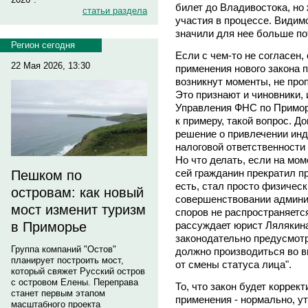
билет до Владивостока, но
статьи раздела
участия в процессе. Видим
значили для нее больше по
Регион сегодня
Если с чем-то не согласен,
22 Мая 2026, 13:30
применения нового закона п
возникнут моменты, не про
Это признают и чиновники,
Управления ФНС по Примо
к примеру, такой вопрос. Д
решение о привлечении ин
налоговой ответственности 
Но что делать, если на мо
сей гражданин прекратил п
Пешком по
есть, стал просто физическ
островам: как новый
совершенствовании админи
мост изменит туризм
споров не распространяется
рассуждает юрист Лялякина
в Приморье
законодательно предусмотр
Группа компаний "Остов"
должно производиться во в
планирует построить мост,
от смены статуса лица".
который свяжет Русский остров
с островом Елены. Переправа
То, что закон будет коррект
станет первым этапом
применения - нормально, у
масштабного проекта