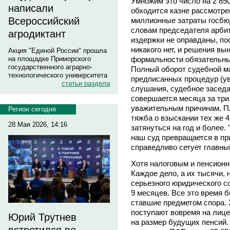
Умножим это число на 2 850
написали
обходится казне рассмотрен
Всероссийский
миллионные затраты госбюд
словам председателя арби
агродиктант
издержки не оправданы, по
никакого нет, и решения в
Акция "Единой России" прошла
формальности обязательны,
на площадке Приморского
государственного аграрно-
Полный оборот судебной м
технологического университета
предписанных процедур (у
статьи раздела
слушания, судебное заседа
совершается месяца за три
уважительным причинам. Пл
Регион сегодня
тяжба о взыскании тех же 4
28 Мая 2026, 14:16
затянуться на год и более
наш суд превращается в пр
справедливо сетует главны
Хотя налоговым и пенсионн
Каждое дело, а их тысячи, 
серьезного юридического с
9 месяцев. Все это время 
ставшие предметом спора. 
поступают вовремя на лице
Юрий Трутнев
на размер будущих пенсий