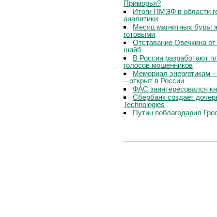
Приморья?
Итоги ПМЭФ в области г
аналитики
Месяц магнитных бурь: 
готовыми
Отставание Овечкина от 
шайб
В России разработают п
голосов мошенников
Мемориал энергетикам –
– открыт в России
ФАС заинтересовался кн
Сбербанк создает дочер
Technologies
Путин поблагодарил Гре