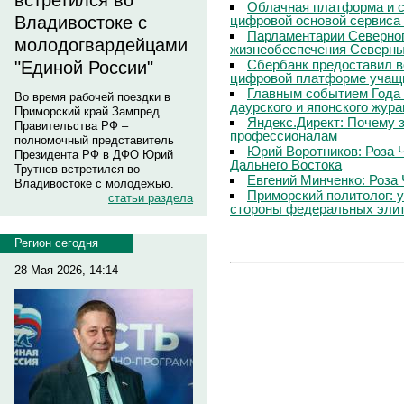
встретился во
Облачная платформа и 
цифровой основой сервиса
Владивостоке с
Парламентарии Северног
молодогвардейцами
жизнеобеспечения Северны
Сбербанк предоставил в
"Единой России"
цифровой платформе учащи
Главным событием Года 
Во время рабочей поездки в
даурского и японского жур
Приморский край Зампред
Яндекс.Директ: Почему з
Правительства РФ –
профессионалам
полномочный представитель
Юрий Воротников: Роза 
Президента РФ в ДФО Юрий
Дальнего Востока
Трутнев встретился во
Евгений Минченко: Роза 
Владивостоке с молодежью.
Приморский политолог: 
статьи раздела
стороны федеральных эли
Регион сегодня
28 Мая 2026, 14:14