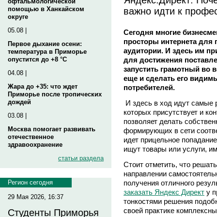
офтальмологической
важно идти к профе
помощью в Ханкайском
округе
05.08 |
Сегодня многие бизнесм
просторы интернета для 
Первое дыхание осени:
аудитории. И здесь им п
температура в Приморье
для достижения поставле
опустится до +8 °C
запустить грамотный во 
04.08 |
еще и сделать его види
Жара до +35: что ждет
потребителей.
Приморье после тропических
дождей
И здесь в ход идут самые 
которых присутствует и ко
03.08 |
позволяет делать собстве
Москва помогает развивать
формирующих в сети соотв
отечественное
идет прицельное попадание
здравоохранение
ищут товары или услуги, и
статьи раздела
Стоит отметить, что решат
направлении самостоятельн
получения отличного резул
Регион сегодня
заказать Яндекс Директ
у п
29 Мая 2026, 16:37
тонкостями решения подоб
своей практике комплексны
Студенты Приморья