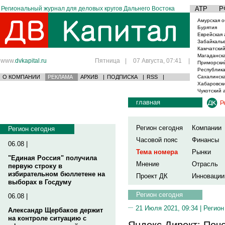
Региональный журнал для деловых кругов Дальнего Востока
АТР
Р
Амурская о
Бурятия
Еврейская 
Забайкаль
Камчатский
Магаданска
www.
dvkapital.ru
Пятница
|
07 Августа, 07:41
|
Приморски
Республика
О КОМПАНИИ
РЕКЛАМА
АРХИВ
|
ПОДПИСКА
|
RSS
|
Сахалинска
Хабаровски
Чукотский 
главная
Р
Регион сегодня
Компании
Регион сегодня
Часовой пояс
Финансы
06.08 |
Тема номера
Рынки
"Единая Россия" получила
Мнение
Отрасль
первую строку в
избирательном бюллетене на
Проект ДК
Инновации
выборах в Госдуму
Регион сегодня
06.08 |
21 Июля 2021, 09:34 |
Регион
Александр Щербаков держит
на контроле ситуацию с
Яндекс.Директ: Поч