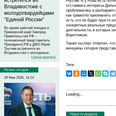
встретился во
России. А у Розы есть пот
отстаивать интересы Дальне
Владивостоке с
проблематику и разбирается 
молодогвардейцами
как грамотно приземлить э
"Единой России"
есть это не будет просто о
конкретные реальные пред
Во время рабочей поездки в
деятельности, в которых он
Приморский край Зампред
Воротников.
Правительства РФ –
полномочный представитель
Также эксперт отметил, что
Президента РФ в ДФО Юрий
женщины сегодня представ
Трутнев встретился во
Владивостоке с молодежью.
статьи раздела
Теги:
Регион сегодня
28 Мая 2026, 14:14
Loading...
Новости раздела