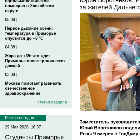
офтальмологической
за жителей Дальнег
помощью в Ханкайском
округе
05.08 |
Первое дыхание осени:
температура в Приморье
опустится до +8 °C
04.08 |
Жара до +35: что ждет
Приморье после тропических
дождей
03.08 |
Москва помогает развивать
отечественное
здравоохранение
статьи раздела
Регион сегодня
Заместитель руководите
29 Мая 2026, 16:37
Юрий Воротников подели
Розы Чемерис в ГосДуму.
Студенты Приморья