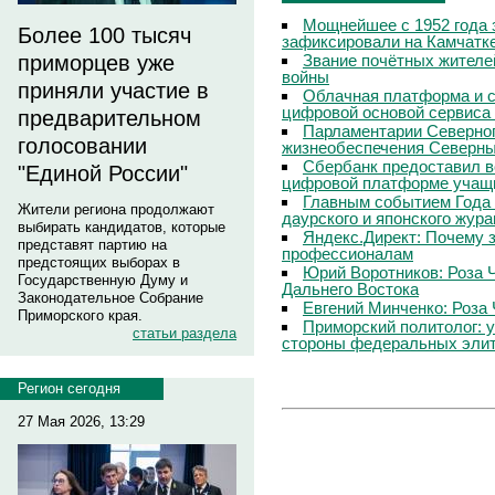
Мощнейшее с 1952 года 
Более 100 тысяч
зафиксировали на Камчатк
Звание почётных жителе
приморцев уже
войны
приняли участие в
Облачная платформа и 
цифровой основой сервиса
предварительном
Парламентарии Северног
голосовании
жизнеобеспечения Северны
Сбербанк предоставил в
"Единой России"
цифровой платформе учащи
Главным событием Года 
Жители региона продолжают
даурского и японского жур
выбирать кандидатов, которые
Яндекс.Директ: Почему з
представят партию на
профессионалам
предстоящих выборах в
Юрий Воротников: Роза 
Государственную Думу и
Дальнего Востока
Законодательное Собрание
Евгений Минченко: Роза 
Приморского края.
Приморский политолог: 
статьи раздела
стороны федеральных эли
Регион сегодня
27 Мая 2026, 13:29