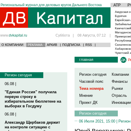
Региональный журнал для деловых кругов Дальнего Востока
АТР
Р
Амурская о
Бурятия
Еврейская 
Забайкаль
Камчатский
Магаданска
www.
dvkapital.ru
Суббота
|
08 Августа, 07:12
|
Приморски
Республика
О КОМПАНИИ
РЕКЛАМА
АРХИВ
|
ПОДПИСКА
|
RSS
|
Сахалинска
Хабаровски
Чукотский 
главная
Р
Регион сегодня
Компании
Регион сегодня
Часовой пояс
Финансы
06.08 |
Тема номера
Рынки
"Единая Россия" получила
Мнение
Отрасль
первую строку в
избирательном бюллетене на
Проект ДК
Инновации
выборах в Госдуму
Регион сегодня
06.08 |
06 Июля 2021, 15:00 |
Регион
Александр Щербаков держит
на контроле ситуацию с
Юрий Воротников: Р