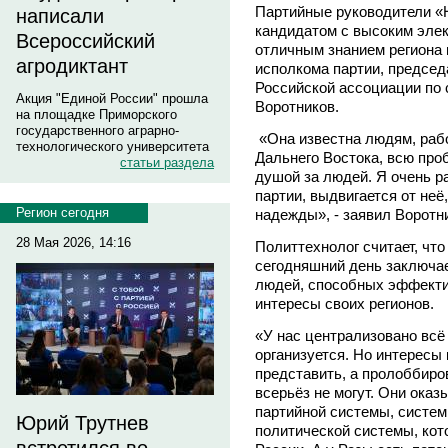
Партийные руководители «
написали
кандидатом с высоким эле
Всероссийский
отличным знанием региона 
агродиктант
исполкома партии, председ
Российской ассоциации по
Акция "Единой России" прошла
Воротников.
на площадке Приморского
государственного аграрно-
«Она известна людям, рабо
технологического университета
Дальнего Востока, всю проб
статьи раздела
душой за людей. Я очень р
партии, выдвигается от неё
Регион сегодня
надежды», - заявил Воротн
28 Мая 2026, 14:16
Политтехнолог считает, чт
сегодняшний день заключает
людей, способных эффекти
интересы своих регионов.
«У нас централизовано всё
организуется. Но интересы 
представить, а пролоббиро
всерьёз не могут. Они ока
партийной системы, систем
Юрий Трутнев
политической системы, кот