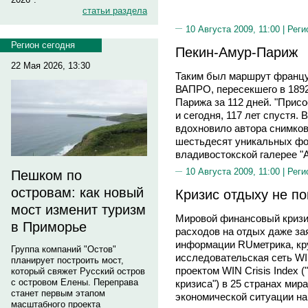
статьи раздела
10 Августа 2009, 11:00 |
Реги
Регион сегодня
Пекин-Амур-Париж
22 Мая 2026, 13:30
Таким был маршрут францу
ВАПРО, пересекшего в 1892
Парижа за 112 дней. "Прис
и сегодня, 117 лет спустя. 
вдохновило автора снимков
шестьдесят уникальных фо
владивостокской галерее "А
10 Августа 2009, 11:00 |
Реги
Пешком по
островам: как новый
Кризис отдыху не п
мост изменит туризм
Мировой финансовый кризис
в Приморье
расходов на отдых даже з
информации RUметрика, кр
Группа компаний "Остов"
исследовательская сеть W
планирует построить мост,
проектом WIN Crisis Index
который свяжет Русский остров
с островом Елены. Переправа
кризиса") в 25 странах мир
станет первым этапом
экономической ситуации на 
масштабного проекта