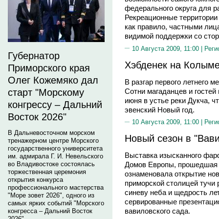
федерального округа для р
Рекреационные территории 
как правило, частными лиц
видимой поддержки со стор
10 Августа 2009, 11:00 |
Реги
Губернатор
Хэбденек на Колым
Приморского края
Олег Кожемяко дал
В разгар первого летнего м
Сотни магаданцев и гостей
старт "Морскому
июня в устье реки Дукча, ч
конгрессу – Дальний
эвенский Новый год.
Восток 2026"
10 Августа 2009, 11:00 |
Реги
В Дальневосточном морском
Новый сезон в "Вав
тренажерном центре Морского
государственного университета
Выставка изысканного фар
им. адмирала Г. И. Невельского
во Владивостоке состоялась
Домов Европы, прошедшая в
торжественная церемония
ознаменовала открытие нов
открытия конкурса
приморской столицей тучи
профессионального мастерства
синеву неба и щедрость ле
"Море зовет 2026", одного из
сервированные презентацио
самых ярких событий "Морского
вавиловского сада.
конгресса – Дальний Восток
2026".