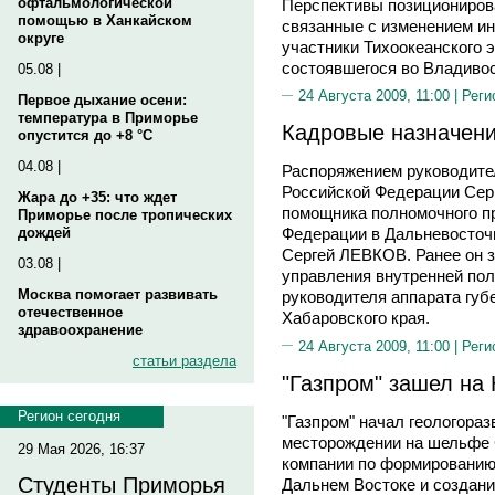
офтальмологической
Перспективы позиционирова
помощью в Ханкайском
связанные с изменением и
округе
участники Тихоокеанского э
состоявшегося во Владивос
05.08 |
24 Августа 2009, 11:00 |
Реги
Первое дыхание осени:
температура в Приморье
Кадровые назначен
опустится до +8 °C
04.08 |
Распоряжением руководите
Российской Федерации Се
Жара до +35: что ждет
помощника полномочного п
Приморье после тропических
дождей
Федерации в Дальневосточ
Сергей ЛЕВКОВ. Ранее он з
03.08 |
управления внутренней пол
Москва помогает развивать
руководителя аппарата губ
отечественное
Хабаровского края.
здравоохранение
24 Августа 2009, 11:00 |
Реги
статьи раздела
"Газпром" зашел на
Регион сегодня
"Газпром" начал геологора
месторождении на шельфе 
29 Мая 2026, 16:37
компании по формированию
Студенты Приморья
Дальнем Востоке и создани