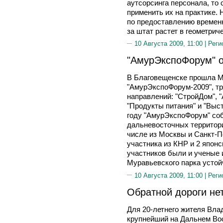
аутсорсинга персонала, то 
применить их на практике. 
по предоставлению времен
за штат растет в геометрич
10 Августа 2009, 11:00 |
Реги
"АмурЭкспоФорум" о
В Благовещенске прошла М
"АмурЭкспоФорум-2009", т
направлений: "СтройДом", "
"Продукты питания" и "Выст
году "АмурЭкспоФорум" соб
дальневосточных территори
числе из Москвы и Санкт-П
участника из КНР и 2 япон
участников были и ученые 
Муравьевского парка устой
10 Августа 2009, 11:00 |
Реги
Обратной дороги не
Для 20-летнего жителя В
крупнейший на Дальнем Во