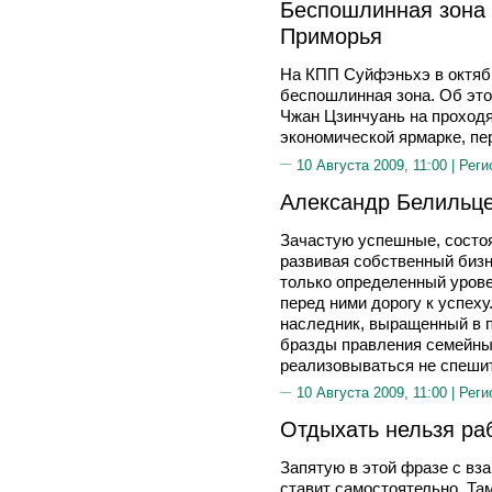
Беспошлинная зона 
Приморья
На КПП Суйфэньхэ в октябр
беспошлинная зона. Об эт
Чжан Цзинчуань на проходя
экономической ярмарке, пер
10 Августа 2009, 11:00 |
Реги
Александр Белильц
Зачастую успешные, состоя
развивая собственный бизн
только определенный урове
перед ними дорогу к успеху
наследник, выращенный в по
бразды правления семейным
реализовываться не спешит
10 Августа 2009, 11:00 |
Реги
Отдыхать нельзя ра
Запятую в этой фразе с в
ставит самостоятельно. Там