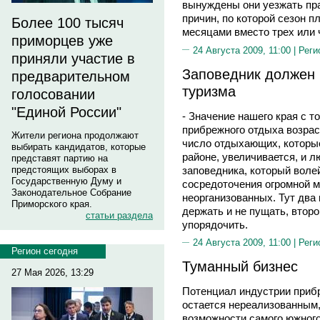
вынуждены они уезжать прак
причин, по которой сезон п
Более 100 тысяч
месяцами вместо трех или 
приморцев уже
24 Августа 2009, 11:00 |
Реги
приняли участие в
Заповедник должен 
предварительном
туризма
голосовании
"Единой России"
- Значение нашего края с т
прибрежного отдыха возрас
Жители региона продолжают
число отдыхающих, которы
выбирать кандидатов, которые
районе, увеличивается, и л
представят партию на
заповедника, который воле
предстоящих выборах в
Государственную Думу и
сосредоточения огромной м
Законодательное Собрание
неорганизованных. Тут два 
Приморского края.
держать и не пущать, второй
статьи раздела
упорядочить.
24 Августа 2009, 11:00 |
Реги
Регион сегодня
Туманный бизнес
27 Мая 2026, 13:29
Потенциал индустрии приб
остается нереализованным
возможности самого южного