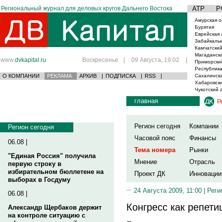
Региональный журнал для деловых кругов Дальнего Востока
АТР
Р
Амурская о
Бурятия
Еврейская 
Забайкаль
Камчатский
Магаданска
www.
dvkapital.ru
Воскресенье
|
09 Августа, 19:02
|
Приморски
Республика
О КОМПАНИИ
РЕКЛАМА
АРХИВ
|
ПОДПИСКА
|
RSS
|
Сахалинска
Хабаровски
Чукотский 
главная
Р
Регион сегодня
Компании
Регион сегодня
Часовой пояс
Финансы
06.08 |
Тема номера
Рынки
"Единая Россия" получила
Мнение
Отрасль
первую строку в
избирательном бюллетене на
Проект ДК
Инновации
выборах в Госдуму
24 Августа 2009, 11:00 |
Реги
06.08 |
Конгресс как репети
Александр Щербаков держит
на контроле ситуацию с