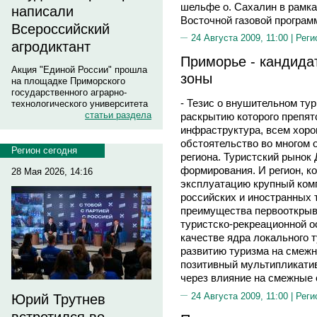
шельфе о. Сахалин в рамка
написали
Восточной газовой програм
Всероссийский
24 Августа 2009, 11:00 |
Реги
агродиктант
Приморье - кандида
Акция "Единой России" прошла
зоны
на площадке Приморского
государственного аграрно-
- Тезис о внушительном ту
технологического университета
статьи раздела
раскрытию которого препят
инфраструктура, всем хоро
обстоятельство во многом 
Регион сегодня
региона. Туристский рынок
формирования. И регион, к
28 Мая 2026, 14:16
эксплуатацию крупный ком
российских и иностранных 
преимущества первооткрыва
туристско-рекреационной о
качестве ядра локального т
развитию туризма на смежн
позитивный мультипликати
через влияние на смежные 
24 Августа 2009, 11:00 |
Реги
Юрий Трутнев