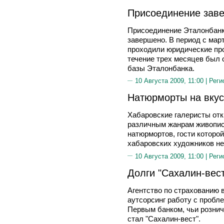
Присоединение зав
Присоединение Эталонбанк
завершено. В период с март
проходили юридические пр
течение трех месяцев был 
базы Эталонбанка.
10 Августа 2009, 11:00 |
Реги
Натюрморты на вкус
Хабаровские галеристы от
различным жанрам живописн
натюрмортов, гости которо
хабаровских художников не
10 Августа 2009, 11:00 |
Реги
Долги "Сахалин-вес
Агентство по страхованию 
аутсорсинг работу с пробл
Первым банком, чьи рознич
стал "Сахалин-вест".