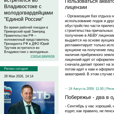
встретился во
Пользоваться акват
Владивостоке с
лицензии
молодогвардейцами
- Организация баз отдыха 
"Единой России"
использование лодок и друг
обустройство части прилег
Во время рабочей поездки в
строительства причальных 
Приморский край Зампред
получение в АБВУ лицензии
Правительства РФ –
полномочный представитель
выдается на основе аукцио
Президента РФ в ДФО Юрий
регламентирует только испо
Трутнев встретился во
аукционе на получение лиц
Владивостоке с молодежью.
наличия прибрежного земле
статьи раздела
лицензий идет от оформлени
сначала делает проект на з
Регион сегодня
потом идет к нам и оформл
акваторией. В этом случае 
28 Мая 2026, 14:14
24 Августа 2009, 11:00 |
Реги
Побережье - два в 
- Сентябрь у нас хороший, 
ездят, как правило, не пенс