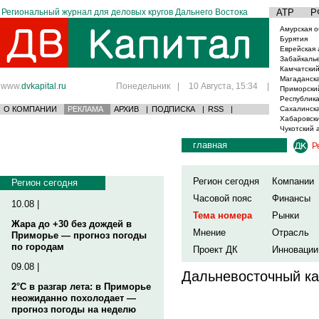
Региональный журнал для деловых кругов Дальнего Востока
АТР
Р
Амурская о
Бурятия
Еврейская 
Забайкаль
Камчатский
Магаданска
www.
dvkapital.ru
Понедельник
|
10 Августа, 15:34
|
Приморски
Республика
О КОМПАНИИ
РЕКЛАМА
АРХИВ
|
ПОДПИСКА
|
RSS
|
Сахалинска
Хабаровски
Чукотский 
главная
Р
Регион сегодня
Компании
Регион сегодня
Часовой пояс
Финансы
10.08 |
Тема номера
Рынки
Жара до +30 без дождей в
Мнение
Отрасль
Приморье — прогноз погоды
по городам
Проект ДК
Инновации
09.08 |
Дальневосточный ка
2°C в разгар лета: в Приморье
неожиданно похолодает —
прогноз погоды на неделю