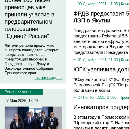
Более 100 тысяч
09 Декабря 2021, 11:05 |
Ком
приморцев уже
ФРДВ предоставит 5
приняли участие в
ЛЭП в Якутии
предварительном
голосовании
Фонд развития Дальнего Во
"Единой России"
предоставить Polymetal 5,5
энергетической инфрастур
Жители региона продолжают
месторождения в Якутии, с
выбирать кандидатов, которые
представителя Президента
представят партию на
предстоящих выборах в
01 Декабря 2021, 11:39 |
Ком
Государственную Думу и
ЮГК увеличила долю
Законодательное Собрание
Приморского края.
статьи раздела
"Южуралзолото ГК" (ЮГК) 
Petropavlovsk Plc (ГК "Пет
облигаций в акции
Регион сегодня
24 Ноября 2021, 17:00 |
Прое
27 Мая 2026, 13:29
Инноваторов поддер
В этом году в Приморском 
"Приморский старт". На ко
проекты в девяти направлен