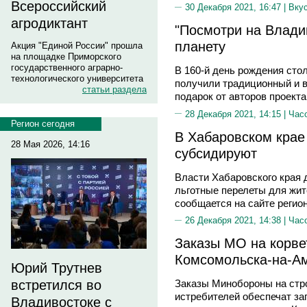
Всероссийский
30 Декабря 2021, 16:47 |
Вку
агродиктант
"Посмотри на Владив
планету
Акция "Единой России" прошла
на площадке Приморского
государственного аграрно-
В 160-й день рождения сто
технологического университета
получили традиционный и 
статьи раздела
подарок от авторов проект
28 Декабря 2021, 14:15 |
Час
Регион сегодня
В Хабаровском крае
28 Мая 2026, 14:16
субсидируют
Власти Хабаровского края
льготные перелеты для жит
сообщается на сайте регио
26 Декабря 2021, 14:38 |
Час
Заказы МО на корве
Комсомольска-на-Ам
Юрий Трутнев
встретился во
Заказы Минобороны на стро
истребителей обеспечат за
Владивостоке с