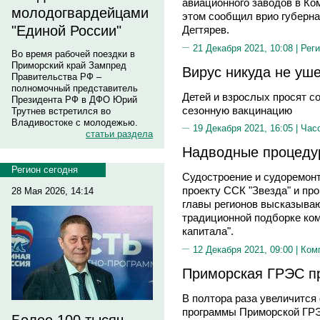
авиационного заводов в Ко
молодогвардейцами
этом сообщил врио губерна
"Единой России"
Дегтярев.
21 Декабря 2021, 10:08 |
Реги
Во время рабочей поездки в
Приморский край Зампред
Вирус никуда не уш
Правительства РФ –
полномочный представитель
Детей и взрослых просят с
Президента РФ в ДФО Юрий
сезонную вакцинацию
Трутнев встретился во
Владивостоке с молодежью.
19 Декабря 2021, 16:05 |
Час
статьи раздела
Надводные процеду
Регион сегодня
Судостроение и судоремон
проекту ССК "Звезда" и про
28 Мая 2026, 14:14
главы регионов высказывают
традиционной подборке ко
капитала".
12 Декабря 2021, 09:00 |
Ком
Приморская ГРЭС п
В полтора раза увеличится
программы Приморской ГРЭС