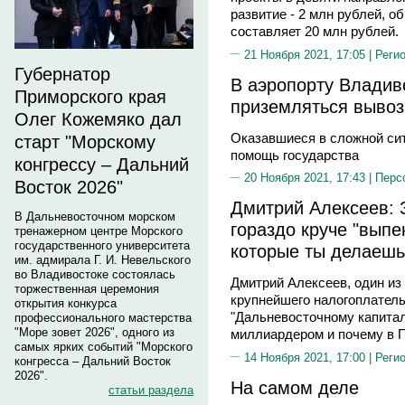
развитие - 2 млн рублей, 
составляет 20 млн рублей.
21 Ноября 2021, 17:05 |
Реги
Губернатор
В аэропорту Владив
Приморского края
приземляться выво
Олег Кожемяко дал
Оказавшиеся в сложной сит
старт "Морскому
помощь государства
конгрессу – Дальний
20 Ноября 2021, 17:43 |
Перс
Восток 2026"
Дмитрий Алексеев: 
В Дальневосточном морском
гораздо круче "выпе
тренажерном центре Морского
государственного университета
которые ты делаешь
им. адмирала Г. И. Невельского
во Владивостоке состоялась
Дмитрий Алексеев, один из
торжественная церемония
крупнейшего налогоплател
открытия конкурса
"Дальневосточному капиталу
профессионального мастерства
"Море зовет 2026", одного из
миллиардером и почему в П
самых ярких событий "Морского
14 Ноября 2021, 17:00 |
Реги
конгресса – Дальний Восток
2026".
На самом деле
статьи раздела