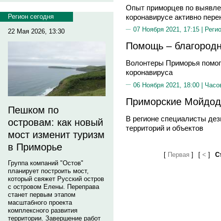
Опыт приморцев по выявле
коронавирусе активно пере
Регион сегодня
07 Ноября 2021, 17:15 |
Реги
22 Мая 2026, 13:30
Помощь – благородн
Волонтеры Приморья помо
коронавируса
06 Ноября 2021, 18:00 |
Часо
Приморские Мойдод
Пешком по
В регионе специалисты де
островам: как новый
территорий и объектов
мост изменит туризм
в Приморье
[
Первая
]
[
<
]
С
Группа компаний "Остов"
планирует построить мост,
который свяжет Русский остров
с островом Елены. Переправа
станет первым этапом
масштабного проекта
комплексного развития
территории. Завершение работ