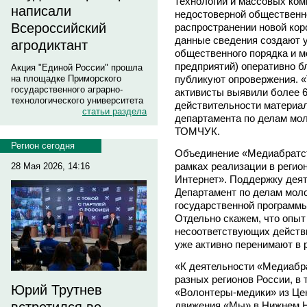
технологий и массовых ком
написали
недостоверной общественн
Всероссийский
распространении новой кор
данные сведения создают 
агродиктант
общественного порядка и м
предприятий) оперативно 
Акция "Единой России" прошла
публикуют опровержения. 
на площадке Приморского
государственного аграрно-
активисты выявили более 
технологического университета
действительности материал
статьи раздела
департамента по делам мо
ТОМЧУК.
Регион сегодня
Объединение «Медиабратст
рамках реализации в регио
28 Мая 2026, 14:16
Интернет». Поддержку дея
Департамент по делам моло
государственной программы
Отдельно скажем, что опыт
несоответствующих действ
уже активно перенимают в 
«К деятельности «Медиабр
разных регионов России, в
Юрий Трутнев
«Волонтеры-медики» из Цен
движения «Мы» в Нижнем Н