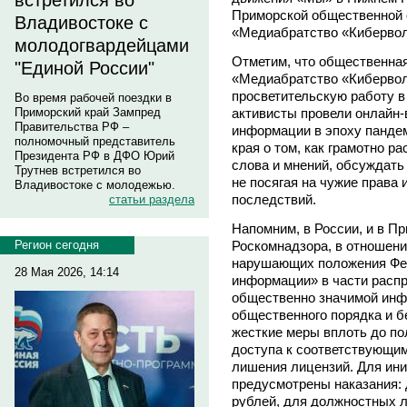
встретился во
Приморской общественной 
Владивостоке с
«Медиабратство «Киберво
молодогвардейцами
Отметим, что общественна
"Единой России"
«Медиабратство «Кибервол
просветительскую работу в
Во время рабочей поездки в
активисты провели онлайн
Приморский край Зампред
Правительства РФ –
информации в эпоху панде
полномочный представитель
края о том, как грамотно р
Президента РФ в ДФО Юрий
слова и мнений, обсуждат
Трутнев встретился во
не посягая на чужие права 
Владивостоке с молодежью.
последствий.
статьи раздела
Напомним, в России, и в П
Роскомнадзора, в отношени
Регион сегодня
нарушающих положения Фе
28 Мая 2026, 14:14
информации» в части расп
общественно значимой инф
общественного порядка и 
жесткие меры вплоть до по
доступа к соответствующи
лишения лицензий. Для ин
предусмотрены наказания: 
рублей, для должностных ли