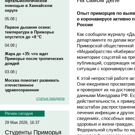
офтальмологической
помощью в Ханкайском
округе
Опыт приморцев по выя
о коронавирусе активно 
05.08 |
России
Первое дыхание осени:
температура в Приморье
Как сообщили журналу «Да
опустится до +8 °C
департаменте по делам мо
Приморской общественной 
04.08 |
«Медиабратство «Киберво
Жара до +35: что ждет
мониторинг соцсетей на пр
Приморье после тропических
публикаций, содержащих н
дождей
ситуации с коронавирусом 
03.08 |
К этой непростой работе а
Москва помогает развивать
Они ежедневно просматрив
отечественное
и проверяют их на достове
здравоохранение
данными Минздрава РФ. Ес
статьи раздела
действительности, к приме
масштабах распространени
лечения инфекции и других
Регион сегодня
сведениях, способных ввес
29 Мая 2026, 16:37
здоровью и жизни граждан,
Федеральной службы по на
Студенты Приморья