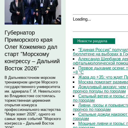
Loading...
Губернатор
Приморского края
Новости раздела
Олег Кожемяко дал
"Единая Россия" получи
старт "Морскому
бюллетене на выборах в Г
Александр Щербаков дер
конгрессу – Дальний
офтальмологической помощ
Восток 2026"
Первое дыхание осени: 
+8 °C
Жара до +35: что ждет 
В Дальневосточном морском
Москва помогает развив
тренажерном центре Морского
Дождливый аккорд: чем 
государственного университета
прогноз погоды по городам
им. адмирала Г. И. Невельского
Сильный ветер и грозы: 
во Владивостоке состоялась
по городам
торжественная церемония
Ливни, грозы и порывист
открытия конкурса
прогноз по городам
профессионального мастерства
Сильные дожди накроют 
"Море зовет 2026", одного из
городам
самых ярких событий "Морского
Мощные ливни и грозы: 
конгресса – Дальний Восток
по городам
2026".