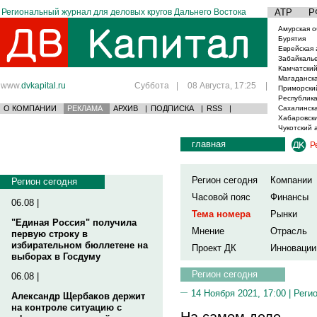
Региональный журнал для деловых кругов Дальнего Востока
АТР
Р
Амурская о
Бурятия
Еврейская 
Забайкаль
Камчатский
Магаданска
www.
dvkapital.ru
Суббота
|
08 Августа, 17:25
|
Приморски
Республика
О КОМПАНИИ
РЕКЛАМА
АРХИВ
|
ПОДПИСКА
|
RSS
|
Сахалинска
Хабаровски
Чукотский 
главная
Р
Регион сегодня
Компании
Регион сегодня
Часовой пояс
Финансы
06.08 |
Тема номера
Рынки
"Единая Россия" получила
Мнение
Отрасль
первую строку в
избирательном бюллетене на
Проект ДК
Инновации
выборах в Госдуму
Регион сегодня
06.08 |
14 Ноября 2021, 17:00 |
Реги
Александр Щербаков держит
на контроле ситуацию с
На самом деле