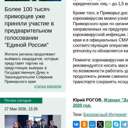
юридических лиц – до 1,5 м
Более 100 тысяч
Кроме того, в Приморье до
приморцев уже
коронавирусом можно узна
приняли участие в
Приморского края по орган
направленных на предупре
предварительном
коронавирусной инфекции. 
голосовании
края и в официальных СМИ
"Единой России"
соответствующая оператив
primorsky.ru обновляется к
Жители региона продолжают
выбирать кандидатов, которые
Помните: коронавирусная и
представят партию на
рекомендуется носить маск
предстоящих выборах в
по возможности работать у
Государственную Думу и
продолжать режим самоизо
Законодательное Собрание
транспорте сохранять «соц
Приморского края.
статьи раздела
Юрий РОГОВ.
Журнал "Да
Регион сегодня
2020 год.
27 Мая 2026, 13:29
Теги:
Безопасный Интернет