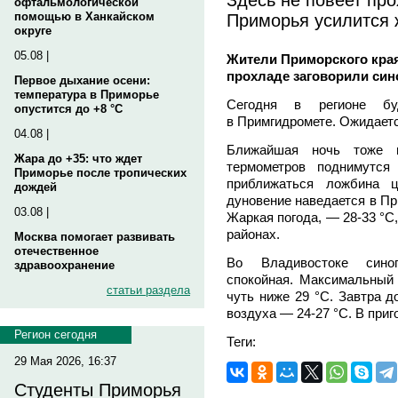
офтальмологической
Приморья усилится 
помощью в Ханкайском
округе
05.08 |
Жители Приморского края
прохладе заговорили сино
Первое дыхание осени:
температура в Приморье
Сегодня в регионе бу
опустится до +8 °C
в Примгидромете. Ожидаетс
04.08 |
Ближайшая ночь тоже в
Жара до +35: что ждет
термометров поднимутс
Приморье после тропических
приближаться ложбина 
дождей
дуновение наведается в Пр
03.08 |
Жаркая погода, — 28-33 °C
районах.
Москва помогает развивать
отечественное
Во Владивостоке синоп
здравоохранение
спокойная. Максимальный
статьи раздела
чуть ниже 29 °C. Завтра д
воздуха — 24-27 °C. В приг
Регион сегодня
Теги:
29 Мая 2026, 16:37
Студенты Приморья