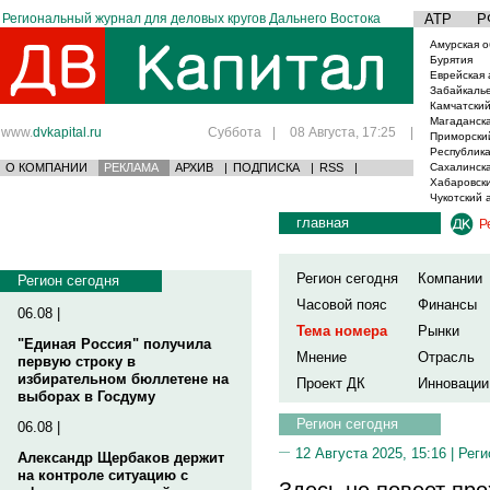
Региональный журнал для деловых кругов Дальнего Востока
АТР
Р
Амурская о
Бурятия
Еврейская 
Забайкаль
Камчатский
Магаданска
www.
dvkapital.ru
Суббота
|
08 Августа, 17:25
|
Приморски
Республика
О КОМПАНИИ
РЕКЛАМА
АРХИВ
|
ПОДПИСКА
|
RSS
|
Сахалинска
Хабаровски
Чукотский 
главная
Р
Регион сегодня
Компании
Регион сегодня
Часовой пояс
Финансы
06.08 |
Тема номера
Рынки
"Единая Россия" получила
Мнение
Отрасль
первую строку в
избирательном бюллетене на
Проект ДК
Инновации
выборах в Госдуму
Регион сегодня
06.08 |
12 Августа 2025, 15:16 |
Реги
Александр Щербаков держит
на контроле ситуацию с
Здесь не повеет про