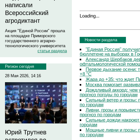
написали
Всероссийский
Loading...
агродиктант
Акция "Единой России" прошла
на площадке Приморского
Новости раздела
государственного аграрно-
технологического университета
"Единая Россия" получи
статьи раздела
бюллетене на выборах в Г
Александр Щербаков дер
офтальмологической помощ
Регион сегодня
Первое дыхание осени: 
+8 °C
28 Мая 2026, 14:16
Жара до +35: что ждет 
Москва помогает развив
Дождливый аккорд: чем 
прогноз погоды по городам
Сильный ветер и грозы: 
по городам
Ливни, грозы и порывист
прогноз по городам
Сильные дожди накроют 
городам
Мощные ливни и грозы: 
Юрий Трутнев
по городам