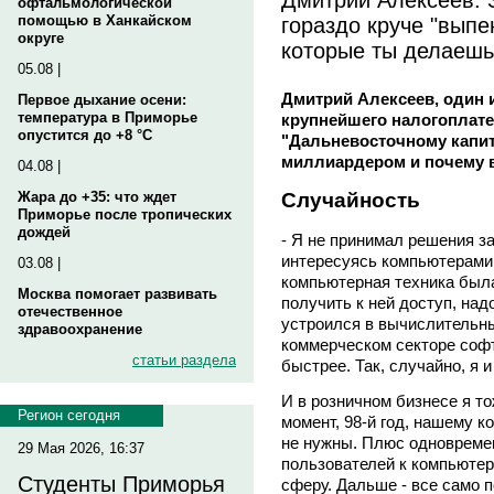
офтальмологической
гораздо круче "выпе
помощью в Ханкайском
округе
которые ты делаешь
05.08 |
Дмитрий Алексеев, один 
Первое дыхание осени:
температура в Приморье
крупнейшего налогоплат
опустится до +8 °C
"Дальневосточному капита
миллиардером и почему в
04.08 |
Жара до +35: что ждет
Случайность
Приморье после тропических
дождей
- Я не принимал решения за
интересуясь компьютерами, 
03.08 |
компьютерная техника была
Москва помогает развивать
получить к ней доступ, над
отечественное
устроился в вычислительны
здравоохранение
коммерческом секторе софт
статьи раздела
быстрее. Так, случайно, я и
И в розничном бизнесе я то
Регион сегодня
момент, 98-й год, нашему 
не нужны. Плюс одновреме
29 Мая 2026, 16:37
пользователей к компьютер
Студенты Приморья
сферу. Дальше - все само 