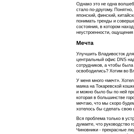
Однако это не одна волшебн
стало по-другому. Понятно,
японский, финский, китайск
понимать тренды и соверше
состояния, в котором нахо
неустроенности, ощущения 
Мечта
Улучшить Владивосток для 
центральный офис DNS над
сотрудников, а чтобы была 
освободились? Хотим во Вл
У меня много «мечт». Хоте
маяка на Токаревской кошке
и можно было бы по ней пр
которая в большинстве гор
мечтаю, что мы скоро буде
хотелось бы сделать свою 
Вся проблема только в уст
думаете, что руководство го
Чиновники - прекрасные лю