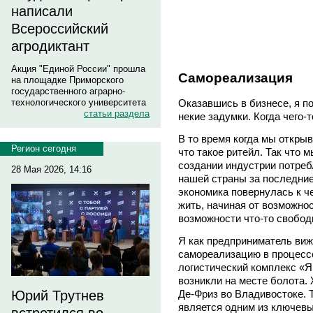
написали
Всероссийский
агродиктант
Акция "Единой России" прошла
Самореализация
на площадке Приморского
государственного аграрно-
технологического университета
Оказавшись в бизнесе, я п
статьи раздела
некие задумки. Когда чего-т
В то время когда мы откры
Регион сегодня
что такое ритейл. Так что 
создании индустрии потре
28 Мая 2026, 14:16
нашей страны за последние 2
экономика повернулась к ч
жить, начиная от возможно
возможности что-то свобод
Я как предприниматель виж
самореализацию в процесс
логистический комплекс «Я
возникли на месте болота.
Юрий Трутнев
Де-Фриз во Владивостоке. 
является одним из ключевы