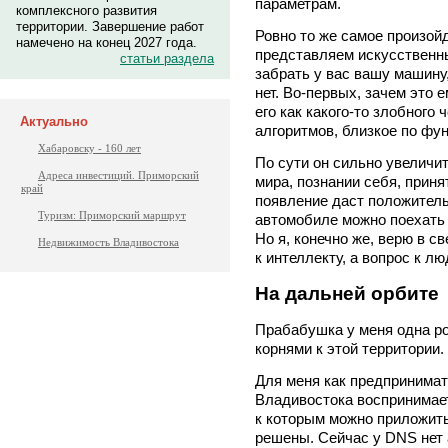
параметрам.
комплексного развития
территории. Завершение работ
Ровно то же самое произойд
намечено на конец 2027 года.
представляем искусственный
статьи раздела
забрать у вас вашу машину,
нет. Во-первых, зачем это 
его как какого-то злобного
Актуально
алгоритмов, близкое по фу
Хабаровску - 160 лет
По сути он сильно увеличи
Адреса инвестиций. Приморский
мира, познании себя, приня
край
появление даст положитель
Туризм: Приморский маршрут
автомобиле можно поехать 
Но я, конечно же, верю в с
Недвижимость Владивостока
к интеллекту, а вопрос к лю
На дальней орбите
Прабабушка у меня одна ро
корнями к этой территории.
Для меня как предпринимат
Владивостока воспринимает
к которым можно приложить
решены. Сейчас у DNS нет 