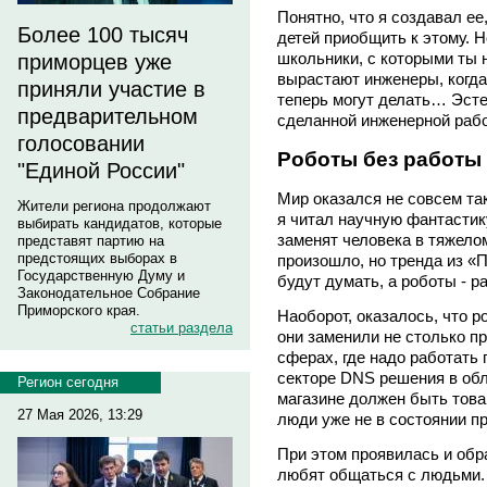
Понятно, что я создавал ее
Более 100 тысяч
детей приобщить к этому. Н
школьники, с которыми ты н
приморцев уже
вырастают инженеры, когда
приняли участие в
теперь могут делать… Эсте
предварительном
сделанной инженерной раб
голосовании
Роботы без работы
"Единой России"
Мир оказался не совсем так
Жители региона продолжают
я читал научную фантастику
выбирать кандидатов, которые
заменят человека в тяжелом
представят партию на
предстоящих выборах в
произошло, но тренда из «
Государственную Думу и
будут думать, а роботы - 
Законодательное Собрание
Приморского края.
Наоборот, оказалось, что 
статьи раздела
они заменили не столько пр
сферах, где надо работать 
секторе DNS решения в обл
Регион сегодня
магазине должен быть това
27 Мая 2026, 13:29
люди уже не в состоянии п
При этом проявилась и обр
любят общаться с людьми.