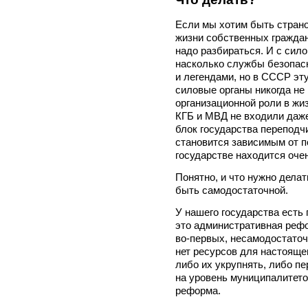
Если мы хотим быть стран
жизни собственных граждан
надо разбираться. И с сил
насколько службы безопас
и легендами, но в СССР эт
силовые органы никогда не
организационной роли в жи
КГБ и МВД не входили даже
блок государства переподч
становится зависимым от п
государстве находится оче
Понятно, и что нужно делат
быть самодостаточной.
У нашего государства есть 
это административная рефо
во-первых, несамодостаточ
нет ресурсов для настояще
либо их укрупнять, либо п
на уровень муниципалитетов
реформа.