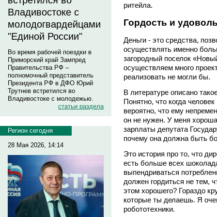
встретился во
ритейла.
Владивостоке с
Гордость и удовол
молодогвардейцами
"Единой России"
Деньги - это средства, по
осуществлять именно боль
Во время рабочей поездки в
загородный поселок «Новый
Приморский край Зампред
осуществляем много проект
Правительства РФ –
полномочный представитель
реализовать не могли бы.
Президента РФ в ДФО Юрий
Трутнев встретился во
В литературе описано такое
Владивостоке с молодежью.
Понятно, что когда человек
статьи раздела
вероятно, что ему непреме
он не нужен. У меня хорош
зарплаты депутата Государ
Регион сегодня
почему она должна быть б
28 Мая 2026, 14:14
Это история про то, что д
есть больше всех шоколада,
выпендриваться потреблени
должен гордиться не тем, ч
этом хорошего? Гораздо кр
которые ты делаешь. Я оче
робототехники.