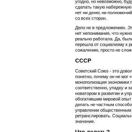
угодно, но невозможно, б
сделать такую набережную и
нет ни денег, ни полномочи
со всех сторон.
Дело не в предложениях. Э
нет непонимания, что нужн
реально работала. Да, был
перешла от социализму к ры
сожалению, просто не слож
СССР
Советский Союз - это дово
понятно, почему он не мог 
монополизация экономики п
соответственно, упадку и з
новатором в развитии и уп
обогатившим мировой опыт
делать не частным способо
управлении общественным 
ретранслировать. Социальн
значение.
Что делать?