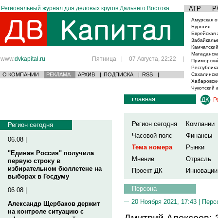
Региональный журнал для деловых кругов Дальнего Востока
АТР
Р
Амурская о
Бурятия
Еврейская 
Забайкаль
Камчатский
Магаданска
www.
dvkapital.ru
Пятница
|
07 Августа, 22:22
|
Приморски
Республика
О КОМПАНИИ
РЕКЛАМА
АРХИВ
|
ПОДПИСКА
|
RSS
|
Сахалинска
Хабаровски
Чукотский 
главная
Р
Регион сегодня
Компании
Регион сегодня
Часовой пояс
Финансы
06.08 |
Тема номера
Рынки
"Единая Россия" получила
Мнение
Отрасль
первую строку в
избирательном бюллетене на
Проект ДК
Инновации
выборах в Госдуму
Персона
06.08 |
20 Ноября 2021, 17:43 |
Перс
Александр Щербаков держит
на контроле ситуацию с
Дмитрий Алексеев: 