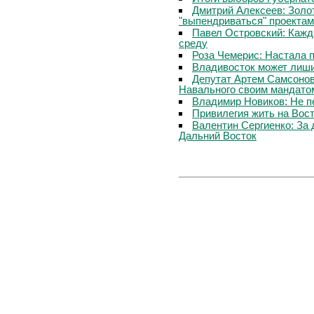
Дмитрий Алексеев: Золот
"выпендриваться" проектам
Павел Островский: Кажд
среду
Роза Чемерис: Настала 
Владивосток может лиши
Депутат Артем Самсонов
Навального своим мандато
Владимир Новиков: Не 
Привилегия жить на Вос
Валентин Сергиенко: За
Дальний Восток