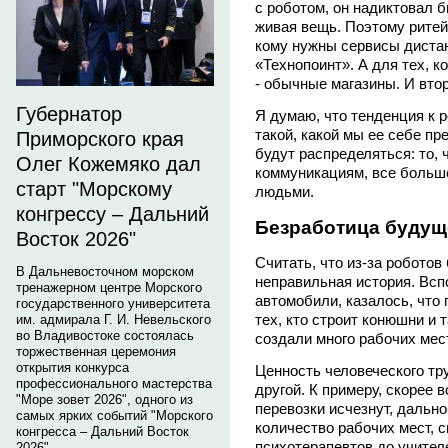
с роботом, он надиктовал б
живая вещь. Поэтому ритейл
кому нужны сервисы дистан
«Технопоинт». А для тех, 
- обычные магазины. И вт
Губернатор
Я думаю, что тенденция к р
такой, какой мы ее себе п
Приморского края
будут распределяться: то, 
Олег Кожемяко дал
коммуникациям, все больше
старт "Морскому
людьми.
конгрессу – Дальний
Безработица будущ
Восток 2026"
Считать, что из-за роботов
В Дальневосточном морском
неправильная история. Всп
тренажерном центре Морского
автомобили, казалось, что 
государственного университета
тех, кто строит конюшни и 
им. адмирала Г. И. Невельского
во Владивостоке состоялась
создали много рабочих мес
торжественная церемония
открытия конкурса
Ценность человеческого тру
профессионального мастерства
другой. К примеру, скорее 
"Море зовет 2026", одного из
перевозки исчезнут, дально
самых ярких событий "Морского
количество рабочих мест, с
конгресса – Дальний Восток
психотерапевтов до учител
2026".