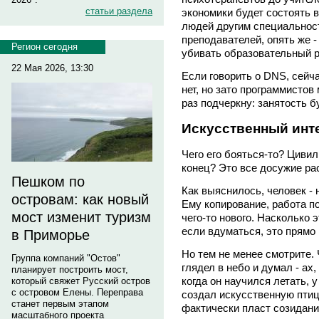
статьи раздела
экономики будет состоять 
людей другим специальност
преподавателей, опять же -
Регион сегодня
убивать образовательный 
22 Мая 2026, 13:30
Если говорить о DNS, сейч
нет, но зато программистов
раз подчеркну: занятость б
Искусственный инт
Чего его бояться-то? Циви
конец? Это все досужие ра
Пешком по
Как выяснилось, человек -
островам: как новый
Ему копирование, работа п
мост изменит туризм
чего-то нового. Насколько 
если вдуматься, это прям
в Приморье
Но тем не менее смотрите. 
Группа компаний "Остов"
глядел в небо и думал - ах
планирует построить мост,
когда он научился летать, 
который свяжет Русский остров
с островом Елены. Переправа
создал искусственную птиц
станет первым этапом
фактически пласт созидани
масштабного проекта