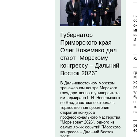
—
—
п
с
о
м
Губернатор
и
И
Приморского края
и
Олег Кожемяко дал
—
старт "Морскому
Х
конгрессу – Дальний
—
Восток 2026"
г
М
х
В Дальневосточном морском
р
тренажерном центре Морского
з
государственного университета
б
им. адмирала Г. И. Невельского
о
во Владивостоке состоялась
т
торжественная церемония
н
открытия конкурса
профессионального мастерства
—
"Море зовет 2026", одного из
р
самых ярких событий "Морского
е
конгресса – Дальний Восток
2026".