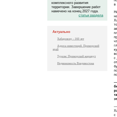
п
комплексного развития
в
территории. Завершение работ
намечено на конец 2027 года.
Н
статьи раздела
н
Х
т
а
Актуально
п
п
Хабаровску - 160 лет
ч
г
Адреса инвестиций. Приморский
к
край
в
Туризм: Приморский маршрут
с
о
Недвижимость Владивостока
б
п
п
—
б
р
т
э
—
Х
с