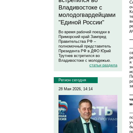
встретился во
С
Владивостоке с
о
К
молодогвардейцами
т
в
"Единой России"
р
д
Во время рабочей поездки в
Приморский край Зампред
—
Правительства РФ –
полномочный представитель
—
Президента РФ в ДФО Юрий
с
Трутнев встретился во
р
Владивостоке с молодежью.
я
статьи раздела
з
и
П
Регион сегодня
р
з
28 Мая 2026, 14:14
—
ч
м
—
п
у
б
п