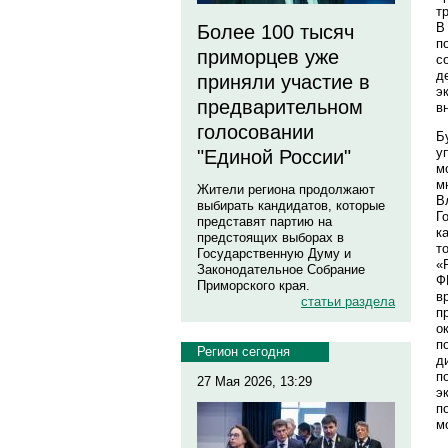
т
В
Более 100 тысяч
п
приморцев уже
с
д
приняли участие в
э
предварительном
в
голосовании
Б
у
"Единой России"
м
м
Жители региона продолжают
В
выбирать кандидатов, которые
Г
представят партию на
к
предстоящих выборах в
т
Государственную Думу и
«
Законодательное Собрание
Ф
Приморского края.
в
статьи раздела
п
о
п
Регион сегодня
д
п
27 Мая 2026, 13:29
э
п
м