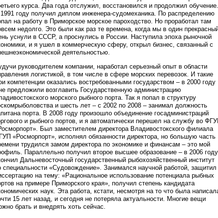
ретьего курса. Два года отслужил, восстановился и продолжил обучение
 1991 году получил диплом инженера-судомеханика. По распределению
опал на работу в Приморское морское пароходство. Но проработал там
овсем недолго. Это были как раз те времена, когда мы в один прекрасны
ень уснули в СССР, а проснулись в России. Наступила эпоха рыночной
кономики, и я ушел в коммерческую сферу, открыл бизнес, связанный с
нешнеэкономической деятельностью.
удучи руководителем компании, наработал серьезный опыт в области
правления логистикой, в том числе в сфере морских перевозок. И такие
ои компетенции оказались востребованными государством – в 2000 году
не предложили возглавить Государственную администрацию
ладивостокского морского рыбного порта. Так я попал в структуру
оскомрыболовства и шесть лет – с 2002 по 2008 – занимал должность
апитана порта. В 2008 году произошло объединение госадминистраций
оргового и рыбного портов, и я автоматически перешел на службу во ФГ
Росморпорт». Был заместителем директора Владивостокского филиала
ГУП «Росморпорт», исполнял обязанности директора, но большую часть
ремени трудился замом директора по экономике и финансам – это мой
рофиль. Параллельно получил второе высшее образование – в 2006 году
кончил Дальневосточный государственный рыбохозяйственный институт
о специальности «Судовождение». Занимался научной работой, защитил
иссертацию на тему: «Рациональное использование потенциала рыбных
ортов на примере Приморского края», получил степень кандидата
кономических наук. Эта работа, кстати, несмотря на то что была написал
очти 15 лет назад, и сегодня не потеряла актуальности. Многие вещи
ожно брать и внедрять хоть сейчас.