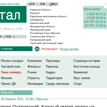
ьнего Востока
АТР
РФ
ДФО
Курсы валют
Амурская область
Бурятия
1 USD
81.41 р.
Еврейская автономная область
1 EUR
94.06 р.
Забайкалье
100 JPY
51.61 р.
Камчатский край
10 CNY
12.06 р.
Магаданская область
07 Августа, 23:05
|
Приморский край
Республика Саха (Якутия)
А
|
RSS
|
Сахалинская область
Хабаровский край
Чукотский автономный округ
главная
Рекомендует:
Регион сегодня
Регион сегодня
Компании
Партнеры
Страницы истории
Часовой пояс
Финансы
Персона
Восточное кольцо
Тема номера
Рынки
Кадры
Криминал
Мнение
Отрасль
Территория
Вкус жизни
Проект ДК
Инновации
Среда обитания
Спорт
Персона
29 Апреля 2021, 15:09 |
Персона
авел Островский: Каждый имеет право на