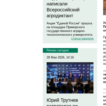
написали
Всероссийский
агродиктант
У
Акция "Единой России" прошла
П
на площадке Приморского
о
государственного аграрно-
технологического университета
П
статьи раздела
о
с
в
Регион сегодня
о
д
28 Мая 2026, 14:16
п
п
—
т
о
п
—
–
м
Юрий Трутнев
м
и