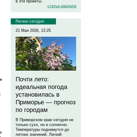
в эти проекты.
статьи раздела
Регион сегодня
21 Мая 2026, 13:25
Почти лето:
и
идеальная погода
установилась в
:
Приморье — прогноз
по городам
В Приморском крае сегодня не
только сухо, но и солнечно.
Температуры поднимутся до
е
летних значений. Легкий