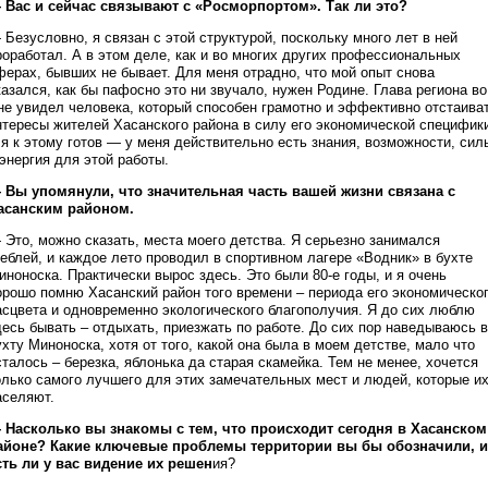
 Вас и сейчас связывают с «Росморпортом». Так ли это?
 Безусловно, я связан с этой структурой, поскольку много лет в ней
роработал. А в этом деле, как и во многих других профессиональных
ферах, бывших не бывает. Для меня отрадно, что мой опыт снова
казался, как бы пафосно это ни звучало, нужен Родине. Глава региона во
не увидел человека, который способен грамотно и эффективно отстаива
нтересы жителей Хасанского района в силу его экономической специфик
 я к этому готов — у меня действительно есть знания, возможности, сил
 энергия для этой работы.
 Вы упомянули, что значительная часть вашей жизни связана с
асанским районом.
 Это, можно сказать, места моего детства. Я серьезно занимался
реблей, и каждое лето проводил в спортивном лагере «Водник» в бухте
иноноска. Практически вырос здесь. Это были 80-е годы, и я очень
орошо помню Хасанский район того времени – периода его экономическо
асцвета и одновременно экологического благополучия. Я до сих люблю
десь бывать – отдыхать, приезжать по работе. До сих пор наведываюсь в
ухту Миноноска, хотя от того, какой она была в моем детстве, мало что
сталось – березка, яблонька да старая скамейка. Тем не менее, хочется
олько самого лучшего для этих замечательных мест и людей, которые и
аселяют.
 Насколько вы знакомы с тем, что происходит сегодня в Хасанском
айоне? Какие ключевые проблемы территории вы бы обозначили, и
сть ли у вас видение их решен
ия?