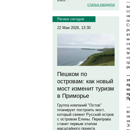
—
статьи раздела
в
с
н
Регион сегодня
о
С
22 Мая 2026, 13:30
р
в
и
с
н
б
ч
о
р
Пешком по
—
э
островам: как новый
п
мост изменит туризм
н
п
в Приморье
П
Группа компаний "Остов"
—
планирует построить мост,
в
который свяжет Русский остров
о
с островом Елены. Переправа
э
станет первым этапом
Э
масштабного проекта