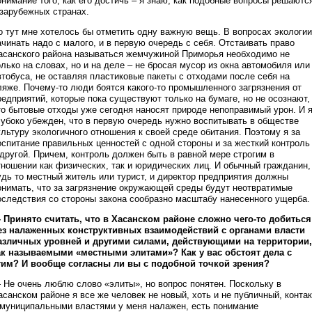
онимание того, как его достичь – я знаю, как подобные вопросы решаютс
 зарубежных странах.
о тут мне хотелось бы отметить одну важную вещь. В вопросах экологии
ачинать надо с малого, и в первую очередь с себя. Отстаивать право
асанского района называться жемчужиной Приморья необходимо не
олько на словах, но и на деле – не бросая мусор из окна автомобиля или
втобуса, не оставляя пластиковые пакеты с отходами после себя на
ляже. Почему-то люди боятся какого-то промышленного загрязнения от
редприятий, которые пока существуют только на бумаге, но не осознают,
то бытовые отходы уже сегодня наносят природе непоправимый урон. И 
лубоко убежден, что в первую очередь нужно воспитывать в обществе
ультуру экологичного отношения к своей среде обитания. Поэтому я за
оспитание правильных ценностей с одной стороны и за жесткий контроль
 другой. Причем, контроль должен быть в равной мере строгим в
тношении как физических, так и юридических лиц. И обычный гражданин,
удь то местный житель или турист, и директор предприятия должны
онимать, что за загрязнение окружающей среды будут неотвратимые
оследствия со стороны закона сообразно масштабу нанесенного ущерба.
 Принято считать, что в Хасанском районе сложно чего-то добиться
ез налаженных конструктивных взаимодействий с органами власти
азличных уровней и другими силами, действующими на территории,
ак называемыми «местными элитами»? Как у вас обстоят дела с
тим? И вообще согласны ли вы с подобной точкой зрения?
 Не очень люблю слово «элиты», но вопрос понятен. Поскольку в
асанском районе я все же человек не новый, хоть и не публичный, контак
 муниципальными властями у меня налажен, есть понимание