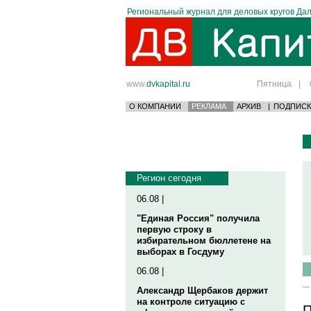
Региональный журнал для деловых кругов Дал
www.
dvkapital.ru
Пятница
|
О КОМПАНИИ
РЕКЛАМА
АРХИВ
|
ПОДПИСК
Регион сегодня
06.08 |
"Единая Россия" получила
первую строку в
избирательном бюллетене на
выборах в Госдуму
06.08 |
Александр Щербаков держит
на контроле ситуацию с
П