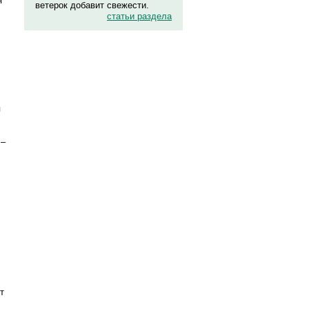
я
ветерок добавит свежести.
статьи раздела
я
 –
т