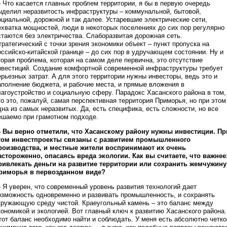
 Что касается главных проблем территории, я бы в первую очередь
ыделил неразвитость инфраструктуры – коммунальной, бытовой,
оциальной, дорожной и так далее. Устаревшие электрические сети,
ехватка мощностей, люди в некоторых поселениях до сих пор регулярно
стаются без электричества. Слаборазвитая дорожная сеть.
тратегический с точки зрения экономики объект – пункт пропуска на
оссийско-китайской границе – до сих пор в удручающем состоянии. Ну и
торая проблема, которая на самом деле первична, это отсутствие
нвестиций. Создание комфортной современной инфраструктуры требует
ерьезных затрат. А для этого территории нужны инвесторы, ведь это и
аполнение бюджета, и рабочие места, и прямые вложения в
лагоустройство и социальную сферу. Парадокс Хасанского района в том,
то это, пожалуй, самая перспективная территория Приморья, но при этом
дна из самых неразвитых. Да, есть специфика, есть сложности, но все
ешаемо при грамотном подходе.
 Вы верно отметили, что Хасанскому району нужны инвестиции. Пр
том инвестпроекты связаны с развитием промышленного
роизводства, и местные жители воспринимают их очень
астороженно, опасаясь вреда экологии. Как вы считаете, что важнее
ривлекать деньги на развитие территории или сохранить жемчужину
риморья в первозданном виде?
 Я уверен, что современный уровень развития технологий дает
озможность одновременно и развивать промышленность, и сохранять
кружающую среду чистой. Краеугольный камень – это баланс между
кономикой и экологией. Вот главный ключ к развитию Хасанского района.
тот баланс необходимо найти и соблюдать. У меня есть абсолютно четко