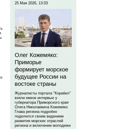
25 Мая 2026, 13:03
ть
и.
ы
Олег Кожемяко:
Приморье
формирует морское
будущее России на
го
востоке страны
Журналисты портала "Корабел"
взяли емкое интервью у
х
губернатора Приморского края
Олега Николаевича Кожемяко
Глава региона подробно
поделился своим видением
развития морских отраслей
региона и включении молодежи