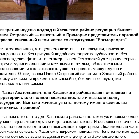
же третью неделю подряд в Хасанском районе регулярно бывает
авел Островский — известный в Приморье представитель портовой
трасли, связанный в том числе со структурами "Росморпорта".
ри этом очевидно, что цель его визитов — не праздная, приезжает
фициально, но без присущей подобному формату публичности, без
опровождения фото- и телекамер. Павел Островский уже провел серию
стреч с муниципальными и местными властями, общественными
рганизациями, и эта активность успела породить массу слухов и
омыслов. О том, зачем Павел Островский зачастил в Хасанский район и
очему эти визиты проходят так спокойно, без лишнего шума, мы
оговорили с ним самим.
 Павел Анатольевич, для Хасанского района ваше появление на
ерритории стало полной неожиданностью и вызвало волну
бсуждений. Все-таки хочется узнать, почему именно сейчас вы
оявились в районе?
 Начнем с того, что для Хасанского района я не такой уж и новый челов
 у меня здесь много друзей и деловых контактов. И совершенно точно эт
еста не являются для меня незнакомой территорией. Значительная част
оей жизни связана с Хасаном в широком понимании. Появление мое зде
менно сейчас вызвано выдвижением в депутаты Законодательного