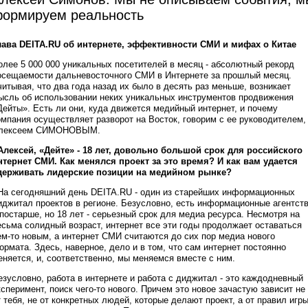
ормируем реальность
лава DEITA.RU об интернете, эффективности СМИ и мифах о Китае
олее 5 000 000 уникальных посетителей в месяц - абсолютный рекорд
осещаемости дальневосточного СМИ в Интернете за прошлый месяц.
читывая, что два года назад их было в десять раз меньше, возникает
ысль об использовании неких уникальных инструментов продвижения
Дейты». Есть ли они, куда движется медийный интернет, и почему
омпания осуществляет разворот на Восток, говорим с ее руководителем,
лексеем СИМОНОВЫМ.
 Алексей, «Дейте» - 18 лет, довольно большой срок для российского
нтернет СМИ. Как менялся проект за это время? И как вам удается
держивать лидерские позиции на медийном рынке?
 На сегодняшний день DEITA.RU - один из старейших информационных
иджитал проектов в регионе. Безусловно, есть информационные агентст
 постарше, но 18 лет - серьезный срок для медиа ресурса. Несмотря на
есьма солидный возраст, интернет все эти годы продолжает оставаться
ем-то новым, а интернет СМИ считаются до сих пор медиа нового
ормата. Здесь, наверное, дело и в том, что сам интернет постоянно
еняется, и, соответственно, мы меняемся вместе с ним.
езусловно, работа в интернете и работа с диджитал - это каждодневный
ксперимент, поиск чего-то нового. Причем это новое зачастую зависит не
т тебя, не от конкретных людей, которые делают проект, а от правил игры