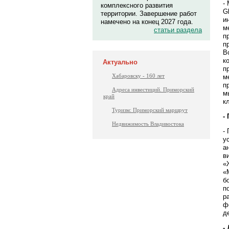
-
комплексного развития
G
территории. Завершение работ
и
намечено на конец 2027 года.
м
статьи раздела
п
п
В
к
Актуально
п
Хабаровску - 160 лет
м
п
Адреса инвестиций. Приморский
м
край
к
Туризм: Приморский маршрут
-
Недвижимость Владивостока
-
у
а
в
«
«
б
п
р
ф
д
-