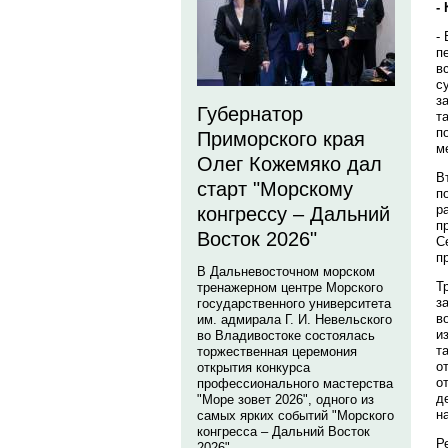
-
-
п
в
с
з
Губернатор
т
п
Приморского края
м
Олег Кожемяко дал
В
старт "Морскому
п
р
конгрессу – Дальний
п
Восток 2026"
С
п
В Дальневосточном морском
Т
тренажерном центре Морского
з
государственного университета
в
им. адмирала Г. И. Невельского
и
во Владивостоке состоялась
т
торжественная церемония
о
открытия конкурса
о
профессионального мастерства
д
"Море зовет 2026", одного из
н
самых ярких событий "Морского
конгресса – Дальний Восток
Р
2026".