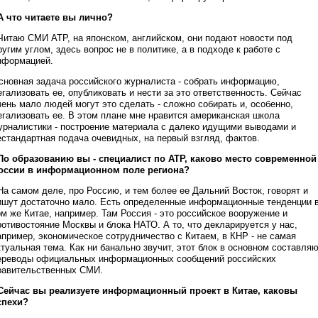
 А что читаете вы лично?
 Читаю СМИ АТР, на японском, английском, они подают новости под
ругим углом, здесь вопрос не в политике, а в подходе к работе с
нформацией.
сновная задача российского журналиста - собрать информацию,
егализовать ее, опубликовать и нести за это ответственность. Сейчас
чень мало людей могут это сделать - сложно собирать и, особенно,
егализовать ее. В этом плане мне нравится американская школа
урналистики - построение материала с далеко идущими выводами и
естандартная подача очевидных, на первый взгляд, фактов.
 По образованию вы - специалист по АТР, каково место современной
оссии в информационном поле региона?
 На самом деле, про Россию, и тем более ее Дальний Восток, говорят и
ишут достаточно мало. Есть определенные информационные тенденции 
ом же Китае, например. Там Россия - это российское вооружение и
ротивостояние Москвы и блока НАТО. А то, что декларируется у нас,
апример, экономическое сотрудничество с Китаем, в КНР - не самая
ктуальная тема. Как ни банально звучит, этот блок в основном составля
ереводы официальных информационных сообщений российских
равительственных СМИ.
 Сейчас вы реализуете информационный проект в Китае, каковы
спехи?