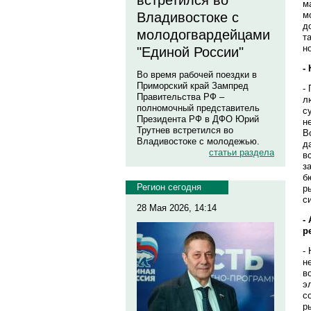
встретился во
м
м
Владивостоке с
д
молодогвардейцами
т
н
"Единой России"
-
Во время рабочей поездки в
Приморский край Зампред
-
Правительства РФ –
л
полномочный представитель
с
Президента РФ в ДФО Юрий
н
Трутнев встретился во
В
Владивостоке с молодежью.
д
статьи раздела
в
з
б
Регион сегодня
р
с
28 Мая 2026, 14:14
-
р
-
н
в
э
с
р