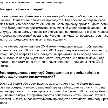
езультаты и занимаем лидирующие позиции.
 Как удается быть в тренде?
 Я уже примерно обозначил - постоянная работа над собой, поиск новых
ешений. Почивать на лаврах не приходится. Мы прекрасно отдаем себе
тчет в том, что расслабляться нельзя. Всем привожу пример - даже если
ентре Владивостока приземлится космический инопланетный корабль, и
ы будем вести самыми первыми эксклюзивное интервью с его капитаном
 лидерах по новостной выдаче по России нам удастся продержаться час
ри, потом федеральные гиганты нас подвинут.
ем не менее, региональным СМИ тоже нужна своя ниша, чтобы прочно
акрепиться в топ 30 российских СМИ. Надо следовать информационному
отоку, иногда опережая его, следить за трендами, есть определённые
емы, которые всегда будут волновать аудиторию, с этими темами надо
аботать, при этом не скатиться в поиск «хайпа»… сейчас многие СМИ
охожи…
 Есть определенные ноу-хау? Определенные способы работы с
нформационными инструментами?
 Если мы будем обо всем рассказывать, то это уже не будет ноу-хау…
сли мы оседлали информационный тренд сейчас, это не значит, что на
тих инструментах сможем проехать долго. Например, 10 лет назад были
дни правила игры, алгоритмы работы поисковых систем, сейчас это все
еняется, и каждый раз инструменты приходится затачивать или подбира
аново.