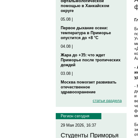
офтальмологической
ф
помощью в Ханкайском
округе
05.08 |
Г
Первое дыхание осени:
Б
температура в Приморье
п
опустится до +8 °C
У
м
04.08 |
«
к
Жара до +35: что ждет
А
Приморье после тропических
дождей
-
и
03.08 |
у
Москва помогает развивать
-
отечественное
д
здравоохранение
и
статьи раздела
в
ч
ф
м
Регион сегодня
Б
29 Мая 2026, 16:37
э
Студенты Приморья
о