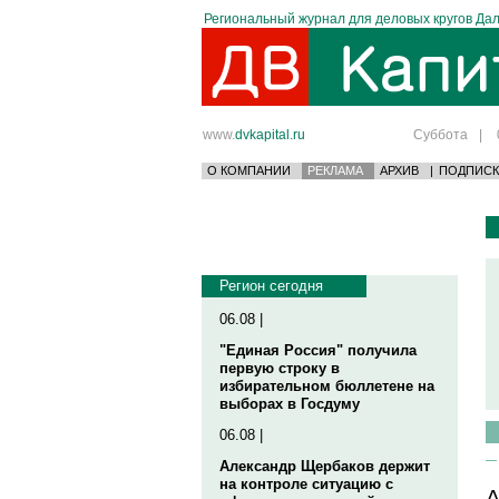
Региональный журнал для деловых кругов Дал
www.
dvkapital.ru
Суббота
|
О КОМПАНИИ
РЕКЛАМА
АРХИВ
|
ПОДПИСК
Регион сегодня
06.08 |
"Единая Россия" получила
первую строку в
избирательном бюллетене на
выборах в Госдуму
06.08 |
Александр Щербаков держит
на контроле ситуацию с
А