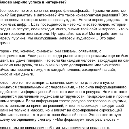
 Каково мерило успеха в интернете?
 Все просто, но это, конечно, вопрос философский… Нужны ли золотые
ерья? Как работать в интернете? Что такое конвергентная редакция? Это
се вопросы, о которых можно порассуждать. Но чем хорош диждитал - эт
ухой язык цифр… Есть посещаемость - это количество людей, которые
аходят на ресурс, если заходит много, значит твой сайт интересен, что б
ам ни говорили злопыхатели. Ну, сделайте так же! Мы не работаем на
отребу публике, мы обслуживаем интересы аудитории… Это одно
ерило…
торое - это, конечно, финансы, они связаны, опять-таки, с
осещаемостью. Если раньше, когда рынок интернет рекламы еще не был
азвит, мы даже говорили, что если бы каждый человек, заходящий на сай
риносил нам рубль, то мы были бы уже долларовыми миллионерами.
ейчас мы пришли к тому, что каждый человек, заходящий на сайт,
риносит нам деньги.
ретье - это то, что измерить, конечно, можно, но для этого нужно
аниматься специальными исследованиями, - это сила информационного
оздействия, информационный вес того или иного ресурса. Но и это тоже
змеряется различными индексами цитируемости, пейджранками и прочи
акими вещами. Если информация твоего ресурса востребована кругами,
тветственными за принятие решений, и твоя информация находит свой
тклик не только в массах, но и влияет на формирование окружающей
ействительности, - это достаточно большой плюс. Это соответствует
ашему сегодняшнему слогану - «Мы формируем твою реальность!»
еально, мы не описываем события, мы формируем реальность.