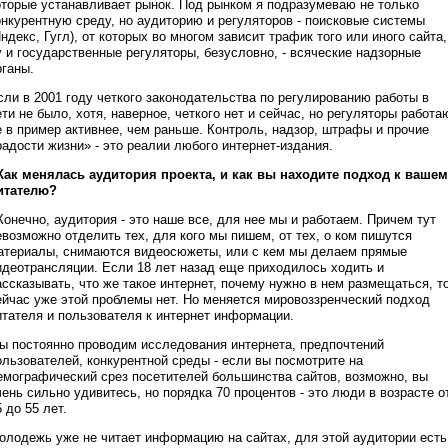
оторые устанавливает рынок. Под рынком я подразумеваю не только
онкурентную среду, но аудиторию и регуляторов - поисковые системы
Яндекс, Гугл), от которых во многом зависит трафик того или иного сайта,
у и государственные регуляторы, безусловно, - всяческие надзорные
рганы.
сли в 2001 году четкого законодательства по регулированию работы в
ети не было, хотя, наверное, четкого нет и сейчас, но регуляторы работа
е в пример активнее, чем раньше. Контроль, надзор, штрафы и прочие
радости жизни» - это реалии любого интернет-издания.
 Как менялась аудитория проекта, и как вы находите подход к ваше
итателю?
 Конечно, аудитория - это наше все, для нее мы и работаем. Причем тут
евозможно отделить тех, для кого мы пишем, от тех, о ком пишутся
атериалы, снимаются видеосюжеты, или с кем мы делаем прямые
идеотрансляции. Если 18 лет назад еще приходилось ходить и
ассказывать, что же такое интернет, почему нужно в нем размещаться, т
ейчас уже этой проблемы нет. Но меняется мировоззренческий подход
итателя и пользователя к интернет информации.
ы постоянно проводим исследования интернета, предпочтений
ользователей, конкурентной среды - если вы посмотрите на
емографический срез посетителей большинства сайтов, возможно, вы
чень сильно удивитесь, но порядка 70 процентов - это люди в возрасте о
5 до 55 лет.
олодежь уже не читает информацию на сайтах, для этой аудитории есть