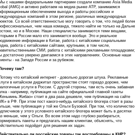
 Мы с нашими федеральными партнерами создали компанию Asia Media
lobal (AMG) и активно работаем на медиа рынке АТР, занимаемся
нформационным обеспечением выхода и работы российских и
еждународных компаний в этом регионе, различных международных
роектов. Со всей ответственностью могу говорить о том, что людей боле
рофессиональных, чем наша команда, тяжело найти не только на Дальн
остоке, но и в Москве. Наши специалисты занимаются теми вещами,
оторыми в России мало кто занимается вообще. Это и реальное
родвижение информации в Китае, работа с китайскими социальными
едиа, работа с китайскими сайтами, крупными, в том числе,
равительственными СМИ, работа с китайскими рекламными площадками;
ы достаточно уверено двигаемся в этих направлениях. Основные наши
лиенты - на Западе России и за рубежом.
 Почему там?
 Потому что китайский интернет - довольно дорогая штука. Рекламные
слуги в китайском диджитал пространстве стоят гораздо дороже, чем
налогичные услуги в России. С другой стороны, там есть очень забавная
илка - например, публикация на сайте официальной главной газеты
Женьминь Жибао» стоит в два раза дешевле, чем публикация на сайте
МК» в РФ. При этом пост какого-нибудь китайского блогера стоит в разы
ольше, чем публикация у той же Ольги Бузовой. При том, что количество
одписчиков у этого условного китайского блогера может быть в десятки
аз меньше, чем у Ольги. Во всем этом надо глубоко разбираться,
ормировать пакеты и предлагать нашим клиентам, объяснять, что
ействительно подойдет для решения их задач.
 Действительно ли российские товары так востребованы в КНР?