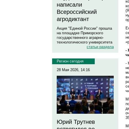
к
написали
к
(
Всероссийский
н
агродиктант
о
Е
Акция "Единой России" прошла
с
на площадке Приморского
н
государственного аграрно-
«
технологического университета
статьи раздела
-
ч
Регион сегодня
-
н
28 Мая 2026, 14:16
м
в
р
с
ч
М
п
д
о
3
Юрий Трутнев
М