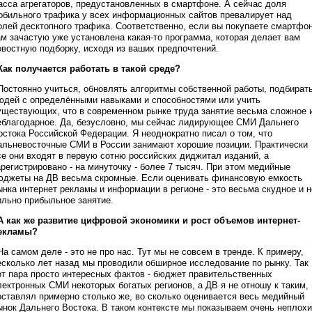
асса агрегаторов, предустановленных в смартфоне. А сейчас доля
обильного трафика у всех информационных сайтов превалирует над
олей десктопного трафика. Соответственно, если вы покупаете смартфон
ам зачастую уже установлена какая-то программа, которая делает вам
овостную подборку, исходя из ваших предпочтений.
 Как получается работать в такой среде?
 Постоянно учиться, обновлять алгоритмы собственной работы, подбират
юдей с определёнными навыками и способностями или учить
уществующих, что в современном рынке труда занятие весьма сложное 
еблагодарное. Да, безусловно, мы сейчас лидирующее СМИ Дальнего
остока Российской Федерации. Я неоднократно писал о том, что
альневосточные СМИ в России занимают хорошие позиции. Практически
се они входят в первую сотню российских диджитал изданий, а
арегистрировано - на минуточку - более 7 тысяч. При этом медийные
юджеты на ДВ весьма скромные. Если оценивать финансовую емкость
ынка интернет рекламы и информации в регионе - это весьма скудное и н
ильно прибыльное занятие.
 А как же развитие цифровой экономики и рост объемов интернет-
екламы?
 На самом деле - это не про нас. Тут мы не совсем в тренде. К примеру,
есколько лет назад мы проводили обширное исследование по рынку. Так
от пара просто интересных фактов - бюджет правительственных
лектронных СМИ некоторых богатых регионов, а ДВ я не отношу к таким,
оставлял примерно столько же, во сколько оценивается весь медийный
ынок Дальнего Востока. В таком контексте мы показываем очень неплох