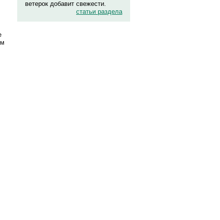
ветерок добавит свежести.
статьи раздела
е
ем