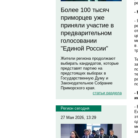
р
Более 100 тысяч
-
приморцев уже
-
приняли участие в
р
о
предварительном
ц
голосовании
м
в
"Единой России"
т
Жители региона продолжают
Т
выбирать кандидатов, которые
з
представят партию на
п
предстоящих выборах в
т
Государственную Думу и
р
Законодательное Собрание
п
Приморского края.
-
статьи раздела
и
-
Регион сегодня
Е
э
27 Мая 2026, 13:29
о
м
з