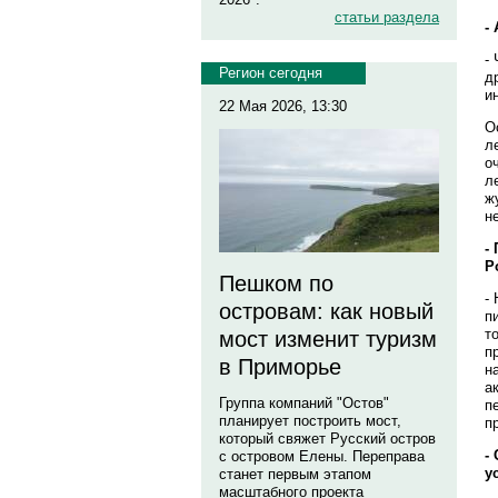
статьи раздела
-
-
Регион сегодня
д
и
22 Мая 2026, 13:30
О
л
о
л
ж
н
-
Р
Пешком по
-
островам: как новый
п
т
мост изменит туризм
п
в Приморье
н
а
Группа компаний "Остов"
п
планирует построить мост,
п
который свяжет Русский остров
-
с островом Елены. Переправа
у
станет первым этапом
масштабного проекта