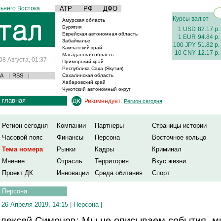
ьнего Востока
АТР
РФ
ДФО
Курсы валют
Амурская область
Бурятия
1 USD
82.17 р.
Еврейская автономная область
1 EUR
94.84 р.
Забайкалье
100 JPY
51.82 р.
Камчатский край
10 CNY
12.17 р.
Магаданская область
08 Августа, 01:37
|
Приморский край
Республика Саха (Якутия)
А
|
RSS
|
Сахалинская область
Хабаровский край
Чукотский автономный округ
главная
Рекомендует:
Регион сегодня
Регион сегодня
Компании
Партнеры
Страницы истории
Часовой пояс
Финансы
Персона
Восточное кольцо
Тема номера
Рынки
Кадры
Криминал
Мнение
Отрасль
Территория
Вкус жизни
Проект ДК
Инновации
Среда обитания
Спорт
Персона
26 Апреля 2019, 14:15 |
Персона
|
лексей Симонов: Мы не описываем события, м