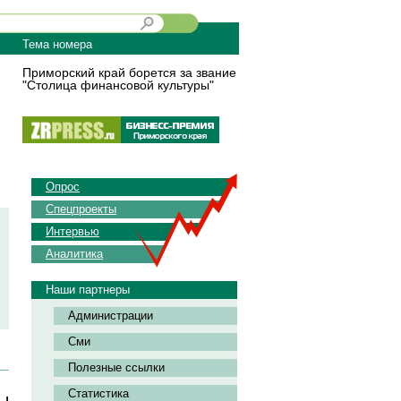
Тема номера
Приморский край борется за звание
"Столица финансовой культуры"
Опрос
Спецпроекты
Интервью
Аналитика
Наши партнеры
Администрации
Сми
Полезные ссылки
Статистика
ы