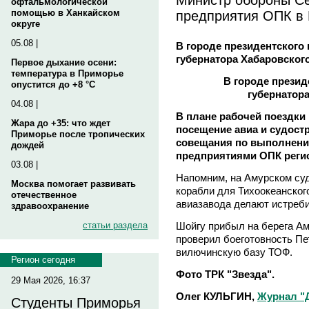
офтальмологической
предприятия ОПК в
помощью в Ханкайском
округе
05.08 |
В городе президентского 
губернатора Хабаровског
Первое дыхание осени:
температура в Приморье
В городе презид
опустится до +8 °C
губернатор
04.08 |
В плане рабочей поездки
Жара до +35: что ждет
посещение авиа и судост
Приморье после тропических
совещания по выполнени
дождей
предприятиями ОПК реги
03.08 |
Напомним, на Амурском су
Москва помогает развивать
корабли для Тихоокеанског
отечественное
авиазавода делают истреби
здравоохранение
Шойгу прибыл на берега Ам
статьи раздела
проверил боеготовность Пе
вилючинскую базу ТОФ.
Регион сегодня
Фото ТРК "Звезда".
29 Мая 2026, 16:37
Олег КУЛЬГИН,
Журнал "
Студенты Приморья