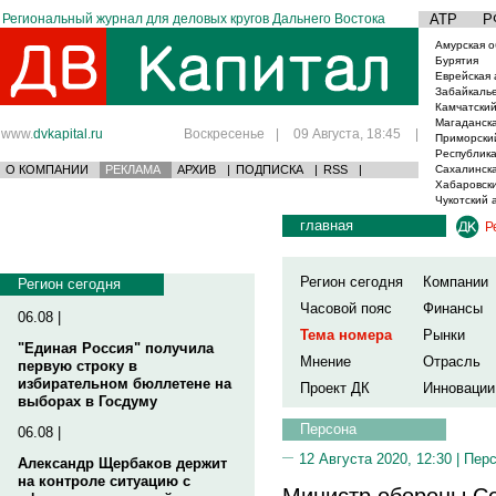
Региональный журнал для деловых кругов Дальнего Востока
АТР
Р
Амурская о
Бурятия
Еврейская 
Забайкаль
Камчатский
Магаданска
www.
dvkapital.ru
Воскресенье
|
09 Августа, 18:45
|
Приморски
Республика
О КОМПАНИИ
РЕКЛАМА
АРХИВ
|
ПОДПИСКА
|
RSS
|
Сахалинска
Хабаровски
Чукотский 
главная
Р
Регион сегодня
Компании
Регион сегодня
Часовой пояс
Финансы
06.08 |
Тема номера
Рынки
"Единая Россия" получила
Мнение
Отрасль
первую строку в
избирательном бюллетене на
Проект ДК
Инновации
выборах в Госдуму
Персона
06.08 |
12 Августа 2020, 12:30 |
Пер
Александр Щербаков держит
на контроле ситуацию с
Министр обороны Се