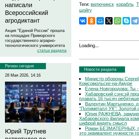
Теги:
вилючинск
корабль
написали
шойгу
Всероссийский
агродиктант
Акция "Единой России" прошла
на площадке Приморского
государственного аграрно-
Loading...
технологического университета
статьи раздела
Регион сегодня
Новости раздела
28 Мая 2026, 14:16
Министр обороны Сергей
Комсомольске-на-Амуре
Елена Новгородова: Ты -
Хабаровский сэнсэй про
плавать 16 тысяч ребятише
Валентин Мартыненко, д
"Полиметалл УК": Золотой
Юлия РАЖНЕВА, замдире
Хабаровского филиала комп
цифрой видеть смысл
Роман БЕЗМАТЕРНЫХ, ген
Юрий Трутнев
это эквивалент нужности то