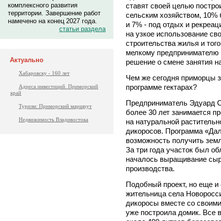
комплексного развития
ставят своей целью построи
территории. Завершение работ
сельским хозяйством, 10%
намечено на конец 2027 года.
и 7% - под отдых и рекреац
статьи раздела
на узкое использование сво
строительства жилья и того
мелкому предпринимателю 
Актуально
решение о смене занятия н
Хабаровску - 160 лет
Чем же сегодня приморцы 
программе гектарах?
Адреса инвестиций. Приморский
край
Предприниматель Эдуард 
Туризм: Приморский маршрут
более 30 лет занимается п
Недвижимость Владивостока
на натуральной растительно
дикоросов. Программа «Дал
возможность получить земл
За три года участок был о
началось выращивание сырь
производства.
Подобный проект, но еще и
жительница села Новоросс
дикоросы вместе со своими
уже построила домик. Все 