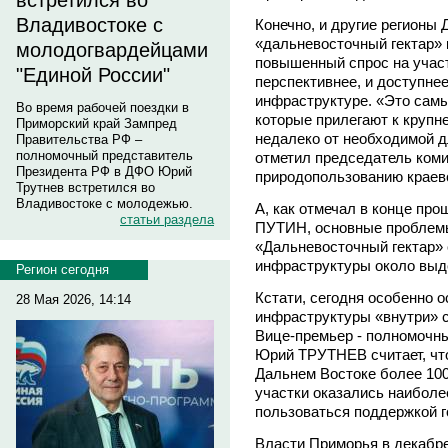
встретился во
Владивостоке с
Конечно, и другие регионы
«дальневосточный гектар» 
молодогвардейцами
повышенный спрос на участ
"Единой России"
перспективнее, и доступнее
инфраструктуре. «Это самы
Во время рабочей поездки в
которые прилегают к крупн
Приморский край Зампред
недалеко от необходимой д
Правительства РФ –
полномочный представитель
отметил председатель коми
Президента РФ в ДФО Юрий
природопользованию краев
Трутнев встретился во
Владивостоке с молодежью.
А, как отмечал в конце пр
статьи раздела
ПУТИН, основные проблемы
«Дальневосточный гектар» 
инфраструктуры около выд
Регион сегодня
Кстати, сегодня особенно о
28 Мая 2026, 14:14
инфраструктуры «внутри» с
Вице-премьер - полномочн
Юрий ТРУТНЕВ считает, что
Дальнем Востоке более 100
участки оказались наиболе
пользоваться поддержкой г
Власти Приморья в декабре