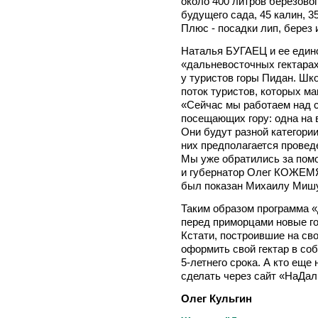
около 400 литров березово
будущего сада, 45 калин, 3
Плюс - посадки лип, берез 
Наталья БУГАЕЦ и ее един
«дальневосточных гектара
у туристов горы Пидан. Шк
поток туристов, которых ма
«Сейчас мы работаем над с
посещающих гору: одна на в
Они будут разной категории
них предполагается провед
Мы уже обратились за помо
и губернатор Олег КОЖЕМЯ
был показан Михаилу Мишус
Таким образом программа «
перед приморцами новые го
Кстати, построившие на св
оформить свой гектар в со
5-летнего срока. А кто еще 
сделать через сайт «НаДал
Олег Кульгин