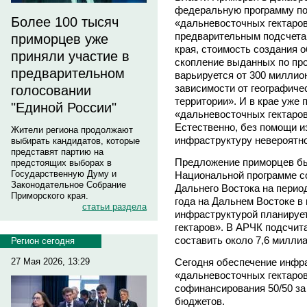
федеральную программу по
Более 100 тысяч
«дальневосточных гектаров»
предварительным подсчета
приморцев уже
края, стоимость создания 
приняли участие в
скопление выданных по пр
предварительном
варьируется от 300 миллио
зависимости от географиче
голосовании
территории». И в крае уже 
"Единой России"
«дальневосточных гектаров
Естественно, без помощи и
Жители региона продолжают
инфраструктуру невероятно
выбирать кандидатов, которые
представят партию на
Предложение приморцев бы
предстоящих выборах в
Государственную Думу и
Национальной программе с
Законодательное Собрание
Дальнего Востока на период
Приморского края.
года на Дальнем Востоке в
статьи раздела
инфраструктурой планируе
гектаров». В АРЧК подсчит
составить около 7,6 милли
Регион сегодня
27 Мая 2026, 13:29
Сегодня обеспечение инфр
«дальневосточных гектаров
софинансирования 50/50 за
бюджетов.