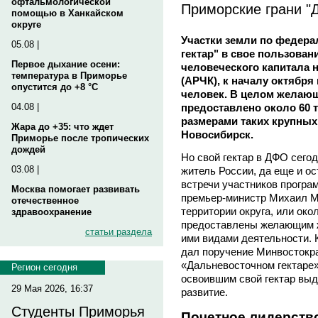
офтальмологической
Приморские грани "Д
помощью в Ханкайском
округе
Участки земли по федер
05.08 |
гектар" в свое пользован
Первое дыхание осени:
человеческого капитала н
температура в Приморье
(АРЧК), к началу октября
опустится до +8 °C
человек. В целом желаю
предоставлено около 60 т
04.08 |
размерами таких крупных
Жара до +35: что ждет
Новосибирск.
Приморье после тропических
дождей
Но свой гектар в ДФО сего
03.08 |
житель России, да еще и ос
встречи участников програ
Москва помогает развивать
премьер-министр Михаил 
отечественное
территории округа, или око
здравоохранение
предоставлены желающим ж
статьи раздела
ими видами деятельности. 
дал поручение Минвостокра
«Дальневосточном гектаре
Регион сегодня
освоившим свой гектар вы
29 Мая 2026, 16:37
развитие.
Студенты Приморья
Почетное лидерств