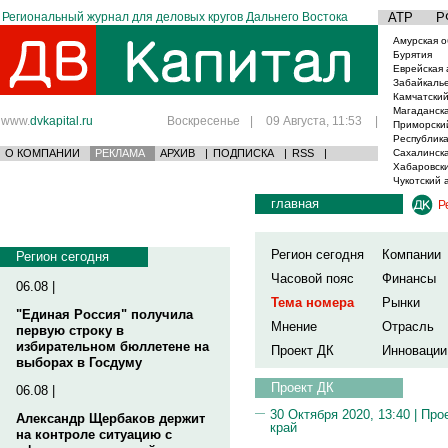
Региональный журнал для деловых кругов Дальнего Востока
АТР
Р
Амурская о
Бурятия
Еврейская 
Забайкаль
Камчатский
Магаданска
www.
dvkapital.ru
Воскресенье
|
09 Августа, 11:53
|
Приморски
Республика
О КОМПАНИИ
РЕКЛАМА
АРХИВ
|
ПОДПИСКА
|
RSS
|
Сахалинска
Хабаровски
Чукотский 
главная
Р
Регион сегодня
Компании
Регион сегодня
Часовой пояс
Финансы
06.08 |
Тема номера
Рынки
"Единая Россия" получила
Мнение
Отрасль
первую строку в
избирательном бюллетене на
Проект ДК
Инновации
выборах в Госдуму
Проект ДК
06.08 |
30 Октября 2020, 13:40 |
Про
Александр Щербаков держит
край
на контроле ситуацию с