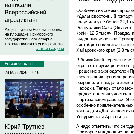
написали
Особенно высоким спросом
Всероссийский
«Дальневосточный гектар» 
агродиктант
получили уже более 22,4 ты
Республики Саха (Якутия) -
Акция "Единой России" прошла
край - 12,5 тысяч. Правда,
на площадке Приморского
выданных участков Приморь
государственного аграрно-
технологического университета
сентября) находится на вт
статьи раздела
Хабаровского края (2,3 тыс
В ближайшей перспективе 
Регион сегодня
отрыв от других регионов -
- решение законодателей П
28 Мая 2026, 14:16
трех чтениях приняли реги
разрешили к выдаче земли 
Находки. Теперь стало мож
предоставления участки в
Партизанском районах. Это 
особенно привлекательных 
зоны» для «Дальневосточн
Уссурийска и Арсеньева.
Юрий Трутнев
А надо отметить, что сегод
Приморье и подавших на не