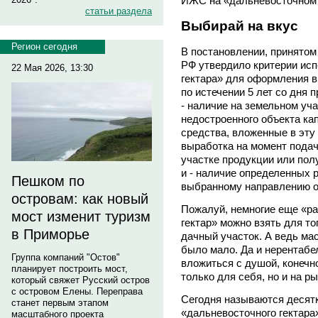
ИЖС на «дальневосточном г
статьи раздела
Выбирай на вкус
Регион сегодня
В постановлении, принятом 
РФ утвердило критерии ис
22 Мая 2026, 13:30
гектара» для оформления в
по истечении 5 лет со дня 
- наличие на земельном уч
недостроенного объекта ка
средства, вложенные в эту 
выработка на момент пода
участке продукции или пол
и - наличие определенных 
Пешком по
выбранному направлению о
островам: как новый
Пожалуй, немногие еще «ра
мост изменит туризм
гектар» можно взять для то
в Приморье
дачный участок. А ведь ма
было мало. Да и нерентабел
Группа компаний "Остов"
вложиться с душой, конечно
планирует построить мост,
только для себя, но и на ры
который свяжет Русский остров
с островом Елены. Переправа
Сегодня называются десят
станет первым этапом
«дальневосточного гектара
масштабного проекта