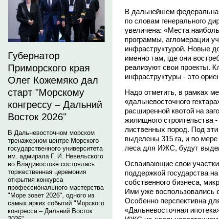
В дальнейшем федеральная
по словам генерального ди
увеличена: «Места наибол
программы, агломерации уч
инфраструктурой. Новые до
Губернатор
именно там, где они востре
Приморского края
реализуют свои проекты. К
инфраструктуры - это орие
Олег Кожемяко дал
старт "Морскому
Надо отметить, в рамках м
«дальневосточного гектара
конгрессу – Дальний
расширенной квотой на заг
Восток 2026"
жилищного строительства -
лиственных пород. Под эти
В Дальневосточном морском
выделены 315 га, и по мер
тренажерном центре Морского
леса для ИЖС, будут выде
государственного университета
им. адмирала Г. И. Невельского
Осваивающие свои участки
во Владивостоке состоялась
торжественная церемония
поддержкой государства на
открытия конкурса
собственного бизнеса, мик
профессионального мастерства
Ими уже воспользовались с
"Море зовет 2026", одного из
Особенно перспективна дл
самых ярких событий "Морского
«Дальневосточная ипотека
конгресса – Дальний Восток
2026".