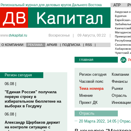
Региональный журнал для деловых кругов Дальнего Востока
АТР
Р
Амурская о
Бурятия
Еврейская 
Забайкаль
Камчатский
Магаданска
www.
dvkapital.ru
Воскресенье
|
09 Августа, 00:22
|
Приморски
Республика
О КОМПАНИИ
РЕКЛАМА
АРХИВ
|
ПОДПИСКА
|
RSS
|
Сахалинска
Хабаровски
Чукотский 
главная
Р
Регион сегодня
Компании
Регион сегодня
Часовой пояс
Финансы
06.08 |
Тема номера
Рынки
"Единая Россия" получила
Мнение
Отрасль
первую строку в
избирательном бюллетене на
Проект ДК
Инновации
выборах в Госдуму
Отрасль
06.08 |
20 Марта 2022, 14:05 |
Отрас
Александр Щербаков держит
на контроле ситуацию с
В конкурсе "Мастера