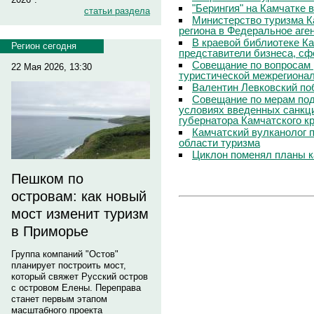
"Берингия" на Камчатке 
статьи раздела
Министерство туризма К
региона в Федеральное аге
В краевой библиотеке Ка
Регион сегодня
представители бизнеса, сф
Совещание по вопросам 
22 Мая 2026, 13:30
туристической межрегиона
Валентин Левковский поб
Совещание по мерам под
условиях введенных санкц
губернатора Камчатского к
Камчатский вулканолог 
области туризма
Циклон поменял планы к
Пешком по
островам: как новый
мост изменит туризм
в Приморье
Группа компаний "Остов"
планирует построить мост,
который свяжет Русский остров
с островом Елены. Переправа
станет первым этапом
масштабного проекта