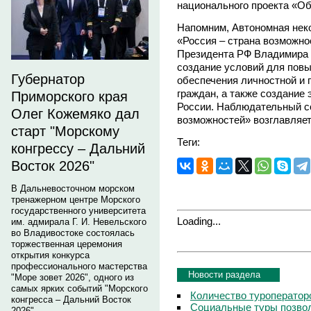
национального проекта «Об
Напомним, Автономная нек
«Россия – страна возможно
Президента РФ Владимира 
создание условий для пов
Губернатор
обеспечения личностной и
граждан, а также создани
Приморского края
России. Наблюдательный с
Олег Кожемяко дал
возможностей» возглавляе
старт "Морскому
Теги:
конгрессу – Дальний
Восток 2026"
В Дальневосточном морском
тренажерном центре Морского
государственного университета
Loading...
им. адмирала Г. И. Невельского
во Владивостоке состоялась
торжественная церемония
открытия конкурса
профессионального мастерства
Новости раздела
"Море зовет 2026", одного из
самых ярких событий "Морского
Количество туроператор
конгресса – Дальний Восток
Социальные туры позвол
2026".