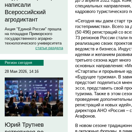
до 5 апреля 2022 года. Кон
написали
специальных направления, 
кадрового туристического п
Всероссийский
агродиктант
«Сегодня мы даем старт тр
гостеприимства». Всего за
Акция "Единой России" прошла
(50 496) регистраций со вс
на площадке Приморского
73 регионов России стали 
государственного аграрно-
реализацию своих проекто
технологического университета
статьи раздела
ведомств и бизнеса. Индус
идеями и желанием развива
третьего сезона ждет много
Регион сегодня
основных направления: «М
«Стартапы и прорывные иде
28 Мая 2026, 14:16
«Будущее туризма». В зави
предстоит поделиться мне
эссе, представить свой про
туризма. Также в этом сезо
проведение дополнительны
регистраций и новых идей»,
директора АНО «Россия – 
Агафонов.
Юрий Трутнев
В новом сезоне традицион
в окружные форумы, в рамк