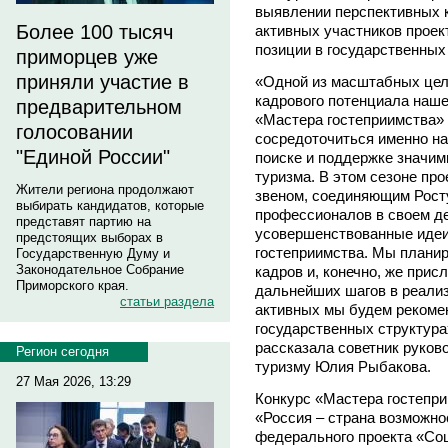
выявлении перспективных к
Более 100 тысяч
активных участников проек
позиции в государственных
приморцев уже
приняли участие в
«Одной из масштабных цел
кадрового потенциала наше
предварительном
«Мастера гостеприимства» 
голосовании
сосредоточиться именно на 
"Единой России"
поиске и поддержке значим
туризма. В этом сезоне про
Жители региона продолжают
звеном, соединяющим Рост
выбирать кандидатов, которые
профессионалов в своем де
представят партию на
усовершенствованные идеи
предстоящих выборах в
гостеприимства. Мы плани
Государственную Думу и
Законодательное Собрание
кадров и, конечно, же при
Приморского края.
дальнейших шагов в реализ
статьи раздела
активных мы будем рекоме
государственных структурах
рассказала советник руков
Регион сегодня
туризму Юлия Рыбакова.
27 Мая 2026, 13:29
Конкурс «Мастера гостепр
«Россия – страна возможно
федерального проекта «Со