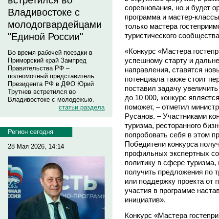
встретился во
соревнования, но и будет 
Владивостоке с
программа и мастер-классы
молодогвардейцами
только мастера гостеприим
туристического сообщества
"Единой России"
«Конкурс «Мастера гостепр
Во время рабочей поездки в
успешному старту и дальн
Приморский край Зампред
Правительства РФ –
направления, ставятся нов
полномочный представитель
потенциала также стоит пе
Президента РФ в ДФО Юрий
поставил задачу увеличить
Трутнев встретился во
до 10 000, конкурс являетс
Владивостоке с молодежью.
поможет, – отметил минист
статьи раздела
Русанов. – Участниками ко
туризма, ресторанного биз
Регион сегодня
попробовать себя в этом 
Победители конкурса получ
28 Мая 2026, 14:14
профильных экспертных со
политику в сфере туризма,
получить предложения по т
или поддержку проекта от 
участия в программе наста
инициатив».
Конкурс «Мастера гостепри