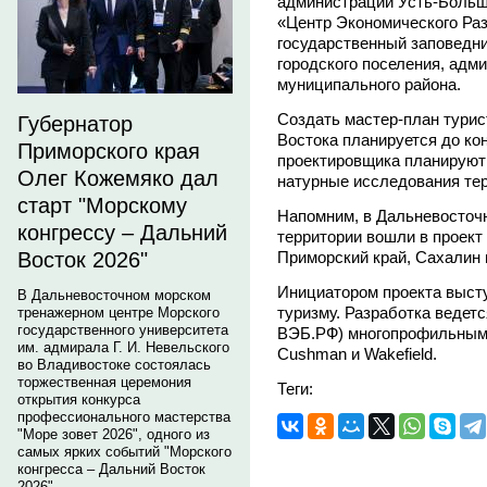
администрации Усть-Больш
«Центр Экономического Ра
государственный заповедни
городского поселения, адм
муниципального района.
Создать мастер-план турис
Губернатор
Востока планируется до ко
Приморского края
проектировщика планируют
Олег Кожемяко дал
натурные исследования тер
старт "Морскому
Напомним, в Дальневосточ
конгрессу – Дальний
территории вошли в проект
Приморский край, Сахалин 
Восток 2026"
Инициатором проекта высту
В Дальневосточном морском
туризму. Разработка ведет
тренажерном центре Морского
государственного университета
ВЭБ.РФ) многопрофильным
им. адмирала Г. И. Невельского
Cushman и Wakefield.
во Владивостоке состоялась
торжественная церемония
Теги:
открытия конкурса
профессионального мастерства
"Море зовет 2026", одного из
самых ярких событий "Морского
конгресса – Дальний Восток
2026".