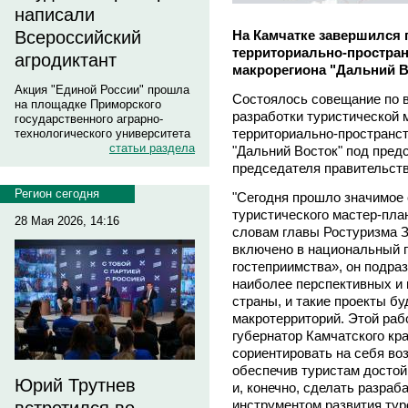
написали
На Камчатке завершился 
Всероссийский
территориально-простра
агродиктант
макрорегиона "Дальний В
Акция "Единой России" прошла
Состоялось совещание по в
на площадке Приморского
разработки туристической
государственного аграрно-
территориально-пространст
технологического университета
статьи раздела
"Дальний Восток" под пред
председателя правительств
Регион сегодня
"Сегодня прошло значимое
туристического мастер-пла
28 Мая 2026, 14:16
словам главы Ростуризма З
включено в национальный п
гостеприимства», он подра
наиболее перспективных и
страны, и такие проекты б
макротерриторий. Этой раб
губернатор Камчатского кр
сориентировать на себя во
обеспечив туристам досто
Юрий Трутнев
и, конечно, сделать разра
инструментом развития тур