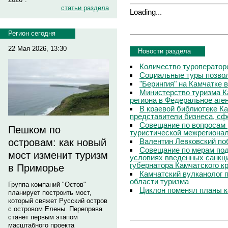
статьи раздела
Loading...
Регион сегодня
22 Мая 2026, 13:30
Новости раздела
Количество туроператор
Социальные туры позвол
"Берингия" на Камчатке 
Министерство туризма К
региона в Федеральное аге
В краевой библиотеке Ка
представители бизнеса, сф
Совещание по вопросам 
Пешком по
туристической межрегиона
Валентин Левковский поб
островам: как новый
Совещание по мерам под
мост изменит туризм
условиях введенных санкц
губернатора Камчатского к
в Приморье
Камчатский вулканолог 
области туризма
Группа компаний "Остов"
Циклон поменял планы к
планирует построить мост,
который свяжет Русский остров
с островом Елены. Переправа
станет первым этапом
масштабного проекта