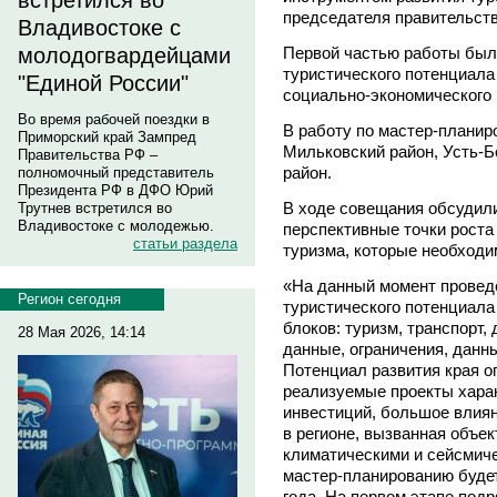
встретился во
председателя правительств
Владивостоке с
Первой частью работы был
молодогвардейцами
туристического потенциала
"Единой России"
социально-экономического 
Во время рабочей поездки в
В работу по мастер-планир
Приморский край Зампред
Мильковский район, Усть-
Правительства РФ –
район.
полномочный представитель
Президента РФ в ДФО Юрий
В ходе совещания обсудил
Трутнев встретился во
Владивостоке с молодежью.
перспективные точки роста 
статьи раздела
туризма, которые необходи
«На данный момент провед
Регион сегодня
туристического потенциала
блоков: туризм, транспорт
28 Мая 2026, 14:14
данные, ограничения, дан
Потенциал развития края о
реализуемые проекты хара
инвестиций, большое влиян
в регионе, вызванная объе
климатическими и сейсмиче
мастер-планированию будет
года. На первом этапе под