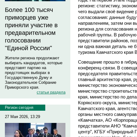
регионе: статистику, эконо
Более 100 тысяч
чего выдали своё видение р
приморцев уже
согласования: данные буду
направлениям, затем они в
приняли участие в
региона для согласования 
предварительном
рабочей группы. В рабочую
голосовании
представители районов, по
ни одна важная деталь не б
"Единой России"
туризма Камчатского края 
Жители региона продолжают
Совещание прошло в гибрид
выбирать кандидатов, которые
конференц-связи. В совеща
представят партию на
предстоящих выборах в
председателя правительств
Государственную Думу и
главный архитектор края, 
Законодательное Собрание
министерство экономическо
Приморского края.
министерство строительств
статьи раздела
края, министерство по дел
Корякского округа, минист
Регион сегодня
Камчатского края, агентств
органы местного самоупра
27 Мая 2026, 13:29
«Камчатка», АО «Корпораци
представители АНО “Камча
центр”, КГБУ «Природный 