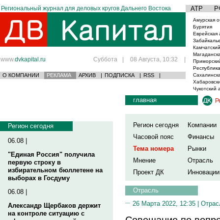
Региональный журнал для деловых кругов Дальнего Востока
АТР
Р
Амурская о
Бурятия
Еврейская 
Забайкаль
Камчатский
Магаданска
www.
dvkapital.ru
Суббота
|
08 Августа, 10:32
|
Приморски
Республика
О КОМПАНИИ
РЕКЛАМА
АРХИВ
|
ПОДПИСКА
|
RSS
|
Сахалинска
Хабаровски
Чукотский 
главная
Р
Регион сегодня
Компании
Регион сегодня
Часовой пояс
Финансы
06.08 |
Тема номера
Рынки
"Единая Россия" получила
Мнение
Отрасль
первую строку в
избирательном бюллетене на
Проект ДК
Инновации
выборах в Госдуму
Отрасль
06.08 |
26 Марта 2022, 12:35 |
Отрас
Александр Щербаков держит
на контроле ситуацию с
Совещание по вопро