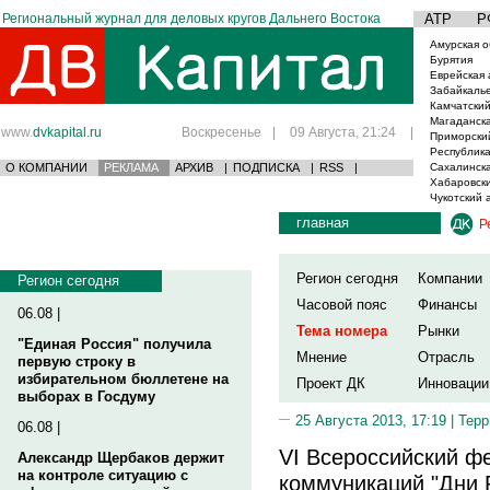
Региональный журнал для деловых кругов Дальнего Востока
АТР
Р
Амурская о
Бурятия
Еврейская 
Забайкаль
Камчатский
Магаданска
www.
dvkapital.ru
Воскресенье
|
09 Августа, 21:24
|
Приморски
Республика
О КОМПАНИИ
РЕКЛАМА
АРХИВ
|
ПОДПИСКА
|
RSS
|
Сахалинска
Хабаровски
Чукотский 
главная
Р
Регион сегодня
Компании
Регион сегодня
Часовой пояс
Финансы
06.08 |
Тема номера
Рынки
"Единая Россия" получила
Мнение
Отрасль
первую строку в
избирательном бюллетене на
Проект ДК
Инновации
выборах в Госдуму
25 Августа 2013, 17:19 |
Терр
06.08 |
VI Всероссийский ф
Александр Щербаков держит
на контроле ситуацию с
коммуникаций "Дни 