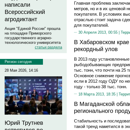
Главная проблема заключае
написали
метров, но и в их ценовой 
Всероссийский
покупателя. В условиях вы
агродиктант
отраслью стоит задача сде
для покупателей.
Акция "Единой России" прошла
30 Апреля 2013, 00:55 |
Терр
на площадке Приморского
государственного аграрно-
В Хабаровском крае
технологического университета
статьи раздела
рекордный улов
В 2013 году установленны
Регион сегодня
рыбодобывающих предприят
тыс. тонн, что почти на 25
28 Мая 2026, 14:16
Основное снижение прогноз
если в 2012 году ОДУ по не
году - только 38 тыс. тонн.
18 Марта 2013, 18:35 |
Терри
В Магаданской обла
регионального прод
Стабильность и последоват
Юрий Трутнев
такой тренд наметился в эк