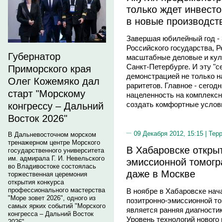
только ждет инвесто
в новые производст
Завершая юбилейный год - 
Российского государства, 
Губернатор
масштабные деловые и кул
Санкт-Петербурге. И эту "с
Приморского края
демонстрацией не только н
Олег Кожемяко дал
раритетов. Главное - сегод
старт "Морскому
нацеленность на комплексн
создать комфортные услови
конгрессу – Дальний
Восток 2026"
09 Декабря 2012, 15:15 |
Тер
В Дальневосточном морском
тренажерном центре Морского
В Хабаровске открыт
государственного университета
им. адмирала Г. И. Невельского
эмиссионной томогр
во Владивостоке состоялась
даже в Москве
торжественная церемония
открытия конкурса
профессионального мастерства
В ноябре в Хабаровске нач
"Море зовет 2026", одного из
позитронно-эмиссионной то
самых ярких событий "Морского
является ранняя диагности
конгресса – Дальний Восток
Уровень технологий нового
2026".