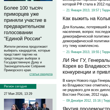
которой РФ стала в 2012 год
Более 100 тысяч
21 Января 2013, 19:57 |
Терр
приморцев уже
Как выжить на Колы
приняли участие в
предварительном
Для Колымы, потерявшей за
населения, вопрос последо
голосовании
демографической политики
"Единой России"
демографической политики
эту тему комплексно.
Жители региона продолжают
выбирать кандидатов, которые
21 Января 2013, 19:55 |
Терр
представят партию на
предстоящих выборах в
ЛИ Янг ГУ, Генерал
Государственную Думу и
Корея во Владивост
Законодательное Собрание
Приморского края.
конкуренции и прив
статьи раздела
В канун Нового года Генер
во Владивостоке отметило 
Регион сегодня
не рядового для всех дипл
27 Мая 2026, 13:29
Востоке России, 2012 года.
09 Декабря 2012, 15:16 |
Тер
Якутия продемонстр