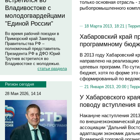
встретился во
только основная отрасль -
Владивостоке с
рыбопромышленного компле
молодогвардейцами
"Единой России"
18 Марта 2013, 18:21 |
Терри
Во время рабочей поездки в
Хабаровский край пр
Приморский край Зампред
программному бюдж
Правительства РФ –
полномочный представитель
Президента РФ в ДФО Юрий
В 2013 году Хабаровский кр
Трутнев встретился во
направлено на реализацию
Владивостоке с молодежью.
целевых программ. По сути
статьи раздела
бюджет, хотя по форме это
сформированный по ведомс
Регион сегодня
21 Января 2013, 20:00 |
Терр
28 Мая 2026, 14:14
У Хабаровского края
поводу вступления 
Накануне наступления 2013
по внешнеэкономической д
ассоциации "Дальний Восто
адаптации экономик дальне
Всемирной торговой органи