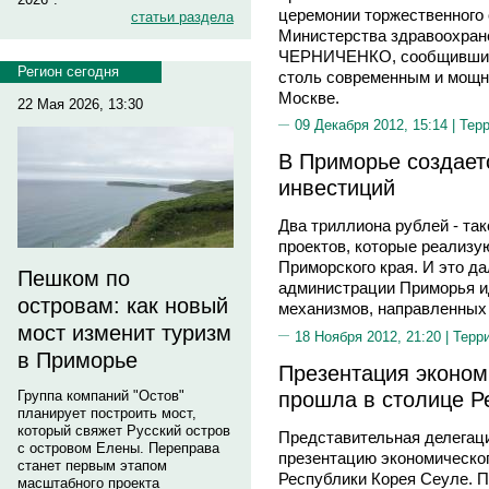
церемонии торжественного 
статьи раздела
Министерства здравоохран
ЧЕРНИЧЕНКО, сообщивший, 
Регион сегодня
столь современным и мощн
Москве.
22 Мая 2026, 13:30
09 Декабря 2012, 15:14 |
Тер
В Приморье создает
инвестиций
Два триллиона рублей - та
проектов, которые реализу
Приморского края. И это да
Пешком по
администрации Приморья и
островам: как новый
механизмов, направленных 
мост изменит туризм
18 Ноября 2012, 21:20 |
Терр
в Приморье
Презентация эконом
прошла в столице Р
Группа компаний "Остов"
планирует построить мост,
который свяжет Русский остров
Представительная делегац
с островом Елены. Переправа
презентацию экономическо
станет первым этапом
Республики Корея Сеуле. П
масштабного проекта