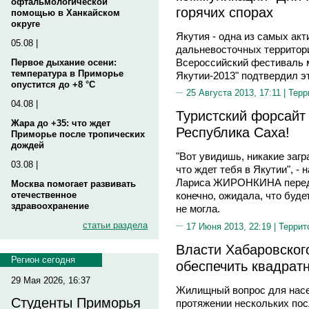
офтальмологической
горячих спорах
помощью в Ханкайском
округе
Якутия - одна из самых ак
05.08 |
дальневосточных территори
Всероссийский фестиваль 
Первое дыхание осени:
температура в Приморье
Якутии-2013" подтвердил эт
опустится до +8 °C
25 Августа 2013, 17:11 |
Терр
04.08 |
Туристский форсайт 
Жара до +35: что ждет
Республика Саха!
Приморье после тропических
дождей
"Вот увидишь, никакие загр
03.08 |
что ждет тебя в Якутии", -
Лариса ЖИРОНКИНА перед к
Москва помогает развивать
отечественное
конечно, ожидала, что буде
здравоохранение
не могла.
статьи раздела
17 Июня 2013, 22:19 |
Террит
Власти Хабаровског
Регион сегодня
обеспечить квадрат
29 Мая 2026, 16:37
Жилищный вопрос для насе
Студенты Приморья
протяжении нескольких пос