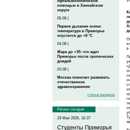
офтальмологической
помощью в Ханкайском
округе
К
л
05.08 |
д
А
Первое дыхание осени:
д
температура в Приморье
опустится до +8 °C
О
к
04.08 |
в
Жара до +35: что ждет
Приморье после тропических
П
дождей
у
«
03.08 |
о
с
Москва помогает развивать
о
отечественное
с
здравоохранение
о
н
статьи раздела
г
т
о
Регион сегодня
у
Т
29 Мая 2026, 16:37
я
Студенты Приморья