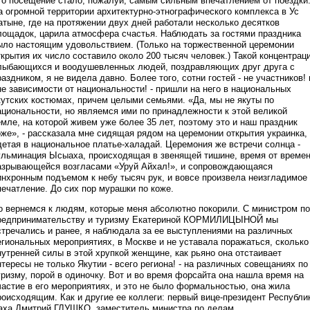
го посещение стало, пожалуй, самым сильным впечатлением от поездки
а огромной территории архитектурно-этнографического комплекса в Ус
атыне, где на протяжении двух дней работали несколько десятков
лощадок, царила атмосфера счастья. Наблюдать за гостями праздника
ыло настоящим удовольствием. (Только на торжественной церемонии
ткрытия их число составило около 200 тысяч человек.) Такой концентрац
лыбающихся и воодушевленных людей, поздравляющих друг друга с
раздником, я не видела давно. Более того, сотни гостей - не участников! 
не зависимости от национальности! - пришли на него в национальных
кутских костюмах, причем целыми семьями. «Да, мы не якуты по
ациональности, но являемся ими по принадлежности к этой великой
емле, на которой живем уже более 35 лет, поэтому это и наш праздник
оже», - рассказала мне сидящая рядом на церемонии открытия украинка,
детая в национальное платье-халадай. Церемония же встречи солнца -
ульминация Ысыаха, происходящая в звенящей тишине, время от време
азрывающейся возгласами «Уруй Айхал!», и сопровождающаяся
инхронным подъемом к небу тысяч рук, и вовсе произвела неизгладимое
печатление. До сих пор мурашки по коже.
о вернемся к людям, которые меня абсолютно покорили. С министром по
редпринимательству и туризму Екатериной КОРМИЛИЦЫНОЙ мы
стречались и ранее, я наблюдала за ее выступлениями на различных
егиональных мероприятиях, в Москве и не уставала поражаться, сколько
нутренней силы в этой хрупкой женщине, как рьяно она отстаивает
нтересы не только Якутии - всего региона! - на различных совещаниях по
уризму, порой в одиночку. Вот и во время форсайта она нашла время на
частие в его мероприятиях, и это не было формальностью, она жила
роисходящим. Как и другие ее коллеги: первый вице-президент Республи
аха Дмитрий ГЛУШКО, заместитель министра по делам