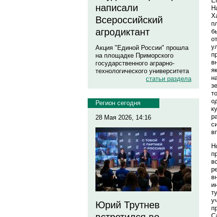
Е
написали
Н
Х
Всероссийский
п
агродиктант
б
о
у
Акция "Единой России" прошла
п
на площадке Приморского
в
государственного аграрно-
я
технологического университета
н
статьи раздела
з
т
о
Регион сегодня
к
р
28 Мая 2026, 14:16
с
в
Н
п
в
р
в
и
т
у
Юрий Трутнев
п
С