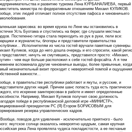
редпринимательства и развитию туризма Лена КУРБАНАЛИЕВА, первый
аместитель министра по федеративным отношениям Михаил КУЛИКОВ.
ообще, этих людей отличает полное отсутствие пафоса и чиновничьего
амолюбования.
аленькая зарисовка: во время круиза по Лене мы остановились в
естечке Усть Буотама и спустились на берег, где слушали местных
ардов. Постепенно гитара стала переходить из рук в руки, пели все:
иарщики и журналисты, блогеры и представители правительства
еспублики… Исполнителям из числа гостей вручали памятные сувениры.
ихаил Куликов, когда до него дошла очередь и его спросили, какой реги
н представляет, ничуть не смутившись, представился просто: «Михаил,
кутия» - чем еще больше расположил к себе гостей форсайта. А я тем
ременем вспоминала другие чиновничьи выезды, более привычные, когд
амый незначительный визит проходит с невероятной помпой и ощущение
обственной важности…
ообще, в правительстве республики работают и якуты, и русские, и
редставители других наций. Причем шанс попасть туда есть практически
аждого, кто искренне заинтересован в работе и имеет определенные
пособности. Например, Михаил Куликов получил свою должность
лагодаря победе в республиканской деловой игре «МИНИСТР»,
нициированной президентом РС (Я) Егором БОРИСОВЫМ для
ормирования резерва управленческих кадров.
Вообще, поводов для удивления - исключительно приятного - было
ного: якутское солнце оказалось невероятно щедрым, самая крупная
оссийская река Лена проявляла чудеса покладистости, а ее песчаные