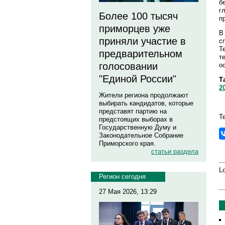
б
г
Более 100 тысяч
п
приморцев уже
В
приняли участие в
с
Т
предварительном
т
голосовании
о
"Единой России"
Т
2
Жители региона продолжают
выбирать кандидатов, которые
представят партию на
Т
предстоящих выборах в
Государственную Думу и
Законодательное Собрание
Приморского края.
статьи раздела
Lo
Регион сегодня
27 Мая 2026, 13:29