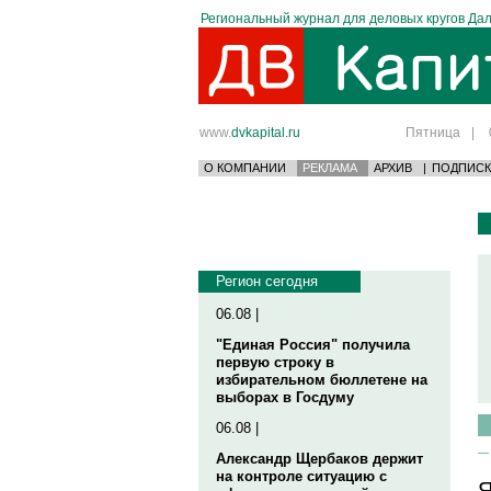
Региональный журнал для деловых кругов Дал
www.
dvkapital.ru
Пятница
|
О КОМПАНИИ
РЕКЛАМА
АРХИВ
|
ПОДПИСК
Регион сегодня
06.08 |
"Единая Россия" получила
первую строку в
избирательном бюллетене на
выборах в Госдуму
06.08 |
Александр Щербаков держит
на контроле ситуацию с
Я