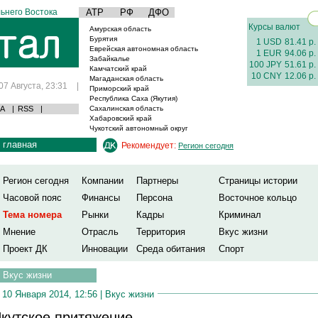
ьнего Востока
АТР
РФ
ДФО
Курсы валют
Амурская область
Бурятия
1 USD
81.41 р.
Еврейская автономная область
1 EUR
94.06 р.
Забайкалье
100 JPY
51.61 р.
Камчатский край
10 CNY
12.06 р.
Магаданская область
07 Августа, 23:31
|
Приморский край
Республика Саха (Якутия)
А
|
RSS
|
Сахалинская область
Хабаровский край
Чукотский автономный округ
главная
Рекомендует:
Регион сегодня
Регион сегодня
Компании
Партнеры
Страницы истории
Часовой пояс
Финансы
Персона
Восточное кольцо
Тема номера
Рынки
Кадры
Криминал
Мнение
Отрасль
Территория
Вкус жизни
Проект ДК
Инновации
Среда обитания
Спорт
Вкус жизни
10 Января 2014, 12:56 |
Вкус жизни
кутское притяжение