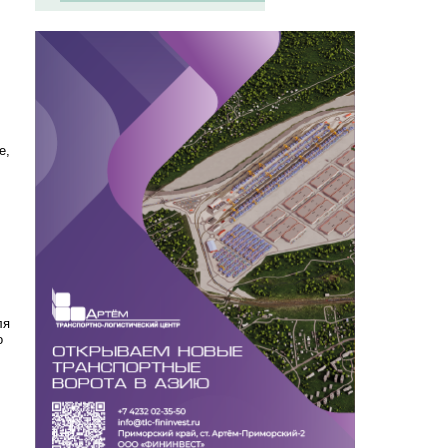
е,
ля
о