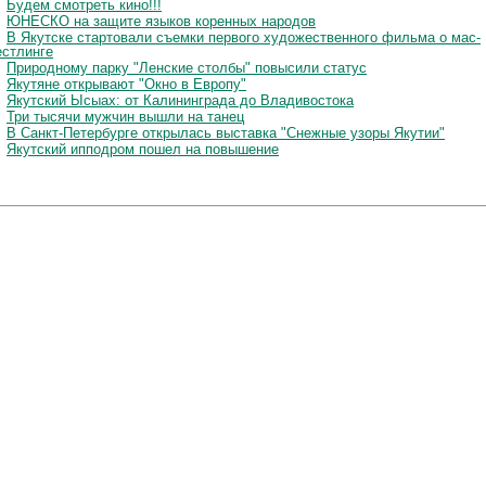
Будем смотреть кино!!!
ЮНЕСКО на защите языков коренных народов
В Якутске стартовали съемки первого художественного фильма о мас-
естлинге
Природному парку "Ленские столбы" повысили статус
Якутяне открывают "Окно в Европу"
Якутский Ысыах: от Калининграда до Владивостока
Три тысячи мужчин вышли на танец
В Санкт-Петербурге открылась выставка "Снежные узоры Якутии"
Якутский ипподром пошел на повышение