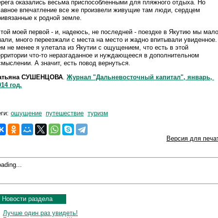
ерега оказались весьма приспособленными для пляжного отдыха. Но
лавное впечатление все же произвели живущие там люди, сердцем
ривязанные к родной земле.
 той моей первой - и, надеюсь, не последней - поездке в Якутию мы мал
пали, много переезжали с места на место и жадно впитывали увиденное.
ем не менее я улетала из Якутии с ощущением, что есть в этой
ерритории что-то неразгаданное и нуждающееся в дополнительном
смыслении. А значит, есть повод вернуться.
атьяна СУШЕНЦОВА
.
Журнал "Дальневосточный капитал", январь,
014 год.
еги:
ощущение
путешествие
туризм
Версия для печа
ading...
Новости раздела
Лучше один раз увидеть!