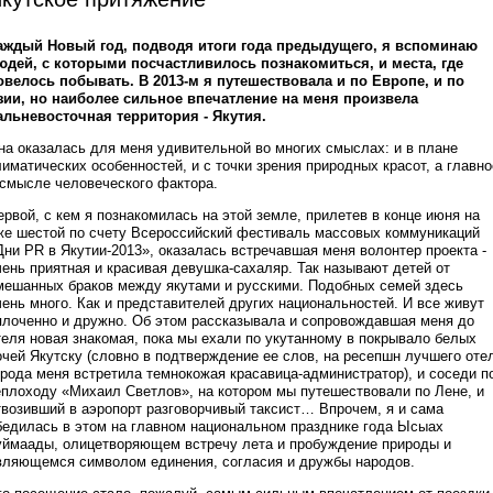
аждый Новый год, подводя итоги года предыдущего, я вспоминаю
юдей, с которыми посчастливилось познакомиться, и места, где
овелось побывать. В 2013-м я путешествовала и по Европе, и по
зии, но наиболее сильное впечатление на меня произвела
альневосточная территория - Якутия.
на оказалась для меня удивительной во многих смыслах: и в плане
лиматических особенностей, и с точки зрения природных красот, а главно
 смысле человеческого фактора.
ервой, с кем я познакомилась на этой земле, прилетев в конце июня на
же шестой по счету Всероссийский фестиваль массовых коммуникаций
Дни PR в Якутии-2013», оказалась встречавшая меня волонтер проекта -
чень приятная и красивая девушка-сахаляр. Так называют детей от
мешанных браков между якутами и русскими. Подобных семей здесь
чень много. Как и представителей других национальностей. И все живут
плоченно и дружно. Об этом рассказывала и сопровождавшая меня до
теля новая знакомая, пока мы ехали по укутанному в покрывало белых
очей Якутску (словно в подтверждение ее слов, на ресепшн лучшего оте
орода меня встретила темнокожая красавица-администратор), и соседи п
еплоходу «Михаил Светлов», на котором мы путешествовали по Лене, и
твозивший в аэропорт разговорчивый таксист… Впрочем, я и сама
бедилась в этом на главном национальном празднике года Ысыах
уймаады, олицетворяющем встречу лета и пробуждение природы и
вляющемся символом единения, согласия и дружбы народов.