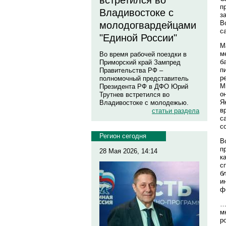
встретился во
п
Владивостоке с
з
В
молодогвардейцами
с
"Единой России"
М
м
Во время рабочей поездки в
б
Приморский край Зампред
п
Правительства РФ –
р
полномочный представитель
М
Президента РФ в ДФО Юрий
о
Трутнев встретился во
Я
Владивостоке с молодежью.
в
статьи раздела
с
с
Регион сегодня
В
п
28 Мая 2026, 14:14
к
с
б
и
ф
…
м
р