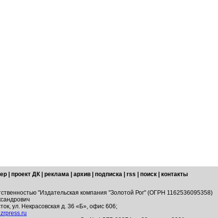
ер
|
проект ДК
|
реклама
|
архив
|
подписка
|
rss
|
поиск
|
контакты
тственностью "Издательская компания "Золотой Рог" (ОГРН 1162536095358)
ксандрович
ток, ул. Некрасовская д. 36 «Б», офис 606;
zrpress.ru