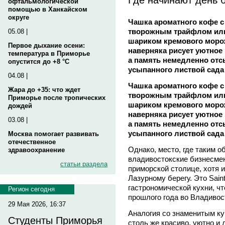
офтальмологической
помощью в Ханкайском
округе
Чашка ароматного кофе с
творожным трайфлом или
05.08 |
шариком кремового морож
Первое дыхание осени:
наверняка рисует уютное
температура в Приморье
а память немедленно отс
опустится до +8 °C
усыпанного листвой сада
04.08 |
Чашка ароматного кофе с
Жара до +35: что ждет
творожным трайфлом или
Приморье после тропических
шариком кремового морож
дождей
наверняка рисует уютное
03.08 |
а память немедленно отс
усыпанного листвой сада
Москва помогает развивать
отечественное
Однако, место, где таким 
здравоохранение
владивостокские бизнесмен
статьи раздела
приморской столице, хотя 
Лазурному берегу. Это Sain
гастрономической кухни, ч
Регион сегодня
прошлого года во Владивос
29 Мая 2026, 16:37
Аналогия со знаменитым ку
Студенты Приморья
столь же красиво, уютно и 