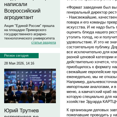
написали
«Формат заведения был выб
Всероссийский
генеральный директор рест
агродиктант
- Наисвежайшие, качествен
повара и его команды пре
Акция "Единой России" прошла
искусства. И не надо быть
на площадке Приморского
оценить блюда нашего рест
государственного аграрно-
утолить голод, но и получи
технологического университета
удовольствие. И это не зна
статьи раздела
состоятельную публику. Дор
все исключительно для ком
Регион сегодня
разной ценовой категории 
действительно хочется, чт
28 Мая 2026, 14:16
приобщилось к формату наш
свежайшие европейские пр
еженедельно, мы не отказы
Например, дальневосточна
импортными аналогами, и в
меню, а камчатский краб я
которую специально для на
хозяйстве Эдуарда КАРТЦН
К организации деловых зав
Юрий Трутнев
пожелавшие проводить у на