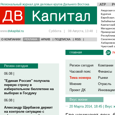
Региональный журнал для деловых кругов Дальнего Востока
АТР
Р
Амурская о
Бурятия
Еврейская 
Забайкаль
Камчатский
Магаданска
www.
dvkapital.ru
Суббота
|
08 Августа, 13:48
|
Приморски
Республика
О КОМПАНИИ
РЕКЛАМА
АРХИВ
|
ПОДПИСКА
|
RSS
|
Сахалинска
Хабаровски
Чукотский 
главная
Р
Регион сегодня
Компании
Регион сегодня
Часовой пояс
Финансы
06.08 |
Тема номера
Рынки
"Единая Россия" получила
Мнение
Отрасль
первую строку в
избирательном бюллетене на
Проект ДК
Инновации
выборах в Госдуму
Вкус жизни
06.08 |
20 Марта 2014, 18:45 |
Вкус 
Александр Щербаков держит
на контроле ситуацию с
Где начинают день 