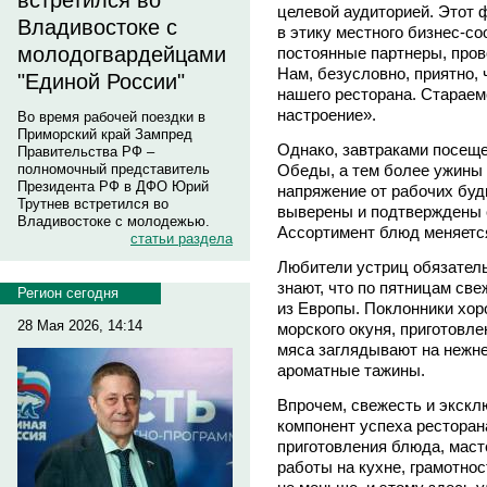
встретился во
целевой аудиторией. Этот 
Владивостоке с
в этику местного бизнес-со
молодогвардейцами
постоянные партнеры, про
Нам, безусловно, приятно, 
"Единой России"
нашего ресторана. Стараем
настроение».
Во время рабочей поездки в
Приморский край Зампред
Однако, завтраками посещен
Правительства РФ –
Обеды, а тем более ужины 
полномочный представитель
Президента РФ в ДФО Юрий
напряжение от рабочих буд
Трутнев встретился во
выверены и подтверждены 
Владивостоке с молодежью.
Ассортимент блюд меняется
статьи раздела
Любители устриц обязател
знают, что по пятницам св
Регион сегодня
из Европы. Поклонники хо
28 Мая 2026, 14:14
морского окуня, приготовле
мяса заглядывают на нежн
ароматные тажины.
Впрочем, свежесть и экскл
компонент успеха ресторан
приготовления блюда, маст
работы на кухне, грамотно