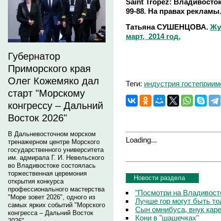
Saint Tropez: Владивосток,
99-88. На правах рекламы
Татьяна СУШЕНЦОВА.
Жу
март, 2014 год.
Губернатор
Приморского края
Олег Кожемяко дал
Теги:
индустрия гостеприим
старт "Морскому
конгрессу – Дальний
Восток 2026"
В Дальневосточном морском
Loading...
тренажерном центре Морского
государственного университета
им. адмирала Г. И. Невельского
во Владивостоке состоялась
торжественная церемония
Новости раздела
открытия конкурса
профессионального мастерства
"Посмотри на Владивосто
"Море зовет 2026", одного из
Лучше гор могут быть т
самых ярких событий "Морского
Сын омнибуса, внук кар
конгресса – Дальний Восток
Кони в "шашечках"
2026".