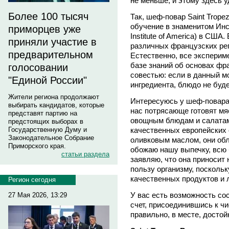
не меньше, и этому здесь 
Более 100 тысяч
Так, шеф-повар Saint Tr
обучение в знаменитом Инс
приморцев уже
Institute of America) в США
приняли участие в
различных французских реги
предварительном
Естественно, все экспери
базе знаний об основах фра
голосовании
совестью: если в данный м
"Единой России"
ингредиента, блюдо не буд
Жители региона продолжают
Интересуюсь у шеф-повара 
выбирать кандидатов, которые
нас потрясающе готовят мяс
представят партию на
овощным блюдам и салатам,
предстоящих выборах в
качественных европейских
Государственную Думу и
Законодательное Собрание
оливковым маслом, они об
Приморского края.
обожаю нашу выпечку, всю 
статьи раздела
заявляю, что она приносит
пользу организму, поскольк
качественных продуктов и 
Регион сегодня
У вас есть возможность со
27 Мая 2026, 13:29
счет, присоединившись к чи
правильно, в месте, достой