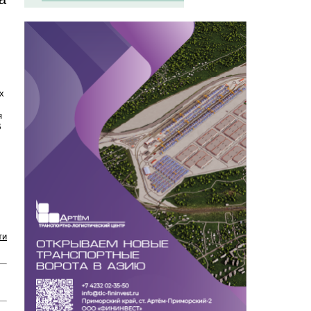
х
я
В
ти