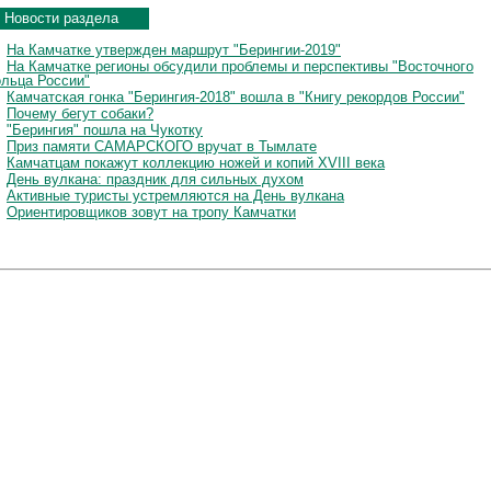
Новости раздела
На Камчатке утвержден маршрут "Берингии-2019"
На Камчатке регионы обсудили проблемы и перспективы "Восточного
ольца России"
Камчатская гонка "Берингия-2018" вошла в "Книгу рекордов России"
Почему бегут собаки?
"Берингия" пошла на Чукотку
Приз памяти САМАРСКОГО вручат в Тымлате
Камчатцам покажут коллекцию ножей и копий XVIII века
День вулкана: праздник для сильных духом
Активные туристы устремляются на День вулкана
Ориентировщиков зовут на тропу Камчатки