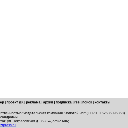
ер
|
проект ДК
|
реклама
|
архив
|
подписка
|
rss
|
поиск
|
контакты
тственностью "Издательская компания "Золотой Рог" (ОГРН 1162536095358)
ксандрович
ток, ул. Некрасовская д. 36 «Б», офис 606;
zrpress.ru