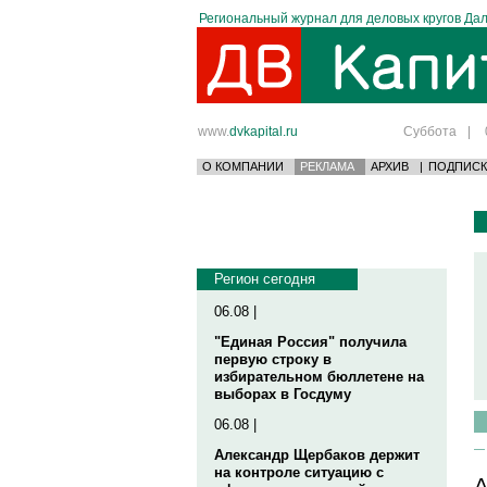
Региональный журнал для деловых кругов Дал
www.
dvkapital.ru
Суббота
|
О КОМПАНИИ
РЕКЛАМА
АРХИВ
|
ПОДПИСК
Регион сегодня
06.08 |
"Единая Россия" получила
первую строку в
избирательном бюллетене на
выборах в Госдуму
06.08 |
Александр Щербаков держит
на контроле ситуацию с
А