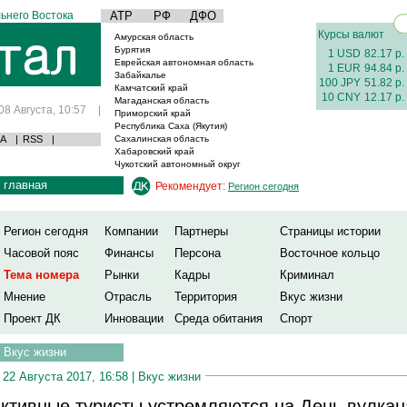
ьнего Востока
АТР
РФ
ДФО
Курсы валют
Амурская область
Бурятия
1 USD
82.17 р.
Еврейская автономная область
1 EUR
94.84 р.
Забайкалье
100 JPY
51.82 р.
Камчатский край
10 CNY
12.17 р.
Магаданская область
08 Августа, 10:57
|
Приморский край
Республика Саха (Якутия)
А
|
RSS
|
Сахалинская область
Хабаровский край
Чукотский автономный округ
главная
Рекомендует:
Регион сегодня
Регион сегодня
Компании
Партнеры
Страницы истории
Часовой пояс
Финансы
Персона
Восточное кольцо
Тема номера
Рынки
Кадры
Криминал
Мнение
Отрасль
Территория
Вкус жизни
Проект ДК
Инновации
Среда обитания
Спорт
Вкус жизни
22 Августа 2017, 16:58 |
Вкус жизни
ктивные туристы устремляются на День вулкан