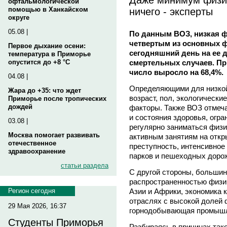
офтальмологической
ничего - эксперты
помощью в Ханкайском
округе
05.08 |
По данным ВОЗ, низкая ф
четвертым из основных ф
Первое дыхание осени:
сегодняшний день на ее 
температура в Приморье
смертельных случаев. Пр
опустится до +8 °C
число выросло на 68,4%.
04.08 |
Определяющими для низкой
Жара до +35: что ждет
возраст, пол, экологически
Приморье после тропических
дождей
факторы. Также ВОЗ отмеч
и состояния здоровья, огр
03.08 |
регулярно заниматься физи
Москва помогает развивать
активным занятиям на отк
отечественное
преступность, интенсивное
здравоохранение
парков и пешеходных доро
статьи раздела
С другой стороны, большин
распространенностью физич
Азии и Африки, экономика 
Регион сегодня
отраслях с высокой долей 
29 Мая 2026, 16:37
горнодобывающая промышлен
Студенты Приморья
Разбираясь в причинах так