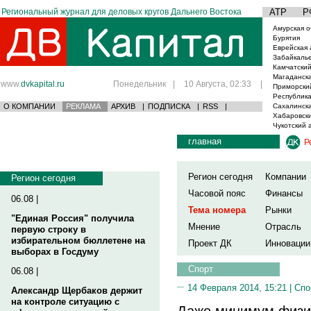
Региональный журнал для деловых кругов Дальнего Востока
АТР
Р
Амурская о
Бурятия
Еврейская 
Забайкаль
Камчатский
Магаданска
www.
dvkapital.ru
Понедельник
|
10 Августа, 02:33
|
Приморски
Республика
О КОМПАНИИ
РЕКЛАМА
АРХИВ
|
ПОДПИСКА
|
RSS
|
Сахалинска
Хабаровски
Чукотский 
главная
Р
Регион сегодня
Компании
Регион сегодня
Часовой пояс
Финансы
06.08 |
Тема номера
Рынки
"Единая Россия" получила
Мнение
Отрасль
первую строку в
избирательном бюллетене на
Проект ДК
Инновации
выборах в Госдуму
Спорт
06.08 |
14 Февраля 2014, 15:21 |
Спо
Александр Щербаков держит
на контроле ситуацию с
Даже минимум физич