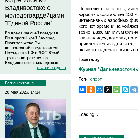
встретился во
Владивостоке с
По мнению экспертов, мини
взрослых составляет 150 м
молодогвардейцами
интенсивных аэробных физи
"Единой России"
кого нет времени на «обяз
тезис: даже минимум физич
Во время рабочей поездки в
главная идея, которая, по
Приморский край Зампред
Правительства РФ –
привлекательна для всех, с
полномочный представитель
активность делает жизнь п
Президента РФ в ДФО Юрий
Трутнев встретился во
Газета.ру
Владивостоке с молодежью.
статьи раздела
Журнал "Дальневосточный
Теги:
спорт
Регион сегодня
28 Мая 2026, 14:14
Loading...
Новости раздела