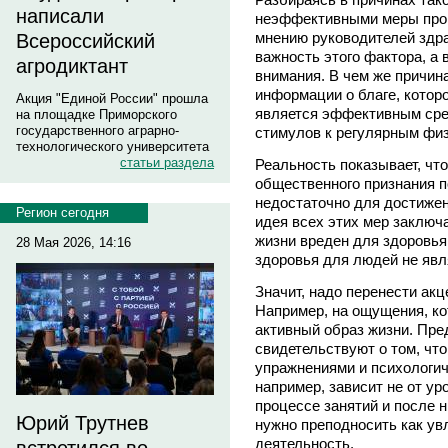
написали
неэффективными меры проп
мнению руководителей здр
Всероссийский
важность этого фактора, а 
агродиктант
внимания. В чем же причин
информации о благе, которо
Акция "Единой России" прошла
является эффективным сре
на площадке Приморского
государственного аграрно-
стимулов к регулярным фи
технологического университета
статьи раздела
Реальность показывает, чт
общественного признания п
недостаточно для достижен
Регион сегодня
идея всех этих мер заключ
жизни вреден для здоровья
28 Мая 2026, 14:16
здоровья для людей не яв
Значит, надо перенести акц
Например, на ощущения, ко
активный образ жизни. Пр
свидетельствуют о том, чт
упражнениями и психологич
например, зависит не от ур
процессе занятий и после н
Юрий Трутнев
нужно преподносить как ув
деятельность.