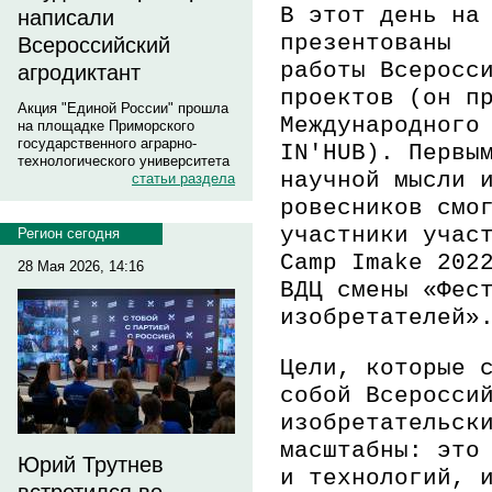
В этот день на
написали
презентованы
Всероссийский
работы
Всеросс
агродиктант
проектов
(он п
Акция "Единой России" прошла
Международного
на площадке Приморского
государственного аграрно-
IN'HUB
). Первы
технологического университета
научной мысли 
статьи раздела
ровесников смо
участники
учас
Регион сегодня
Camp Imake 202
28 Мая 2026, 14:16
ВДЦ
смены «Фест
изобретателей
Цели, которые 
собой
Всеросси
изобретательск
масштабны: эт
Юрий Трутнев
и технологий,