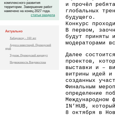
комплексного развития
и
проч
ё
л
ребята
территории. Завершение работ
глобальных тре
намечено на конец 2027 года.
статьи раздела
будущего.
Конкурс проход
В первом, заоч
Актуально
будут приняты 
Хабаровску - 160 лет
модераторами в
Адреса инвестиций. Приморский
край
Далее состоитс
Туризм: Приморский маршрут
проектов, кото
Недвижимость Владивостока
выставки и – в
витрины
идей и
созданных учас
Финальным меро
определение по
Международном 
IN’HUB
, которы
8
октября
в Нов