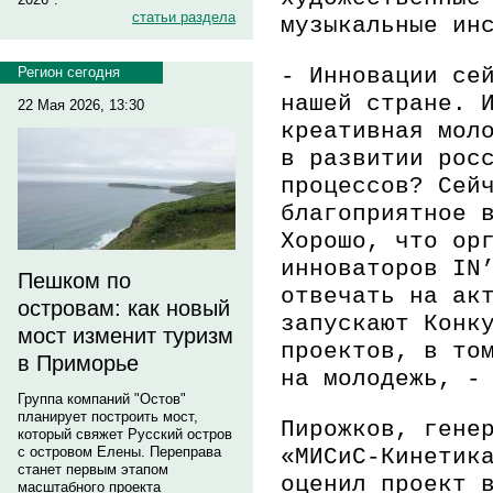
статьи раздела
музыкальные ин
-
Инновации се
Регион сегодня
нашей стране. 
22 Мая 2026, 13:30
креативная мол
в развитии рос
процессов? Сей
благоприятное 
Хорошо, что ор
инноваторов IN
Пешком по
отвечать на ак
островам: как новый
запускают Конк
мост изменит туризм
проектов, в то
в Приморье
на молодежь, 
Группа компаний "Остов"
планирует построить мост,
Пирожков, гене
который свяжет Русский остров
«МИСиС-Кинетик
с островом Елены. Переправа
станет первым этапом
оценил проект 
масштабного проекта