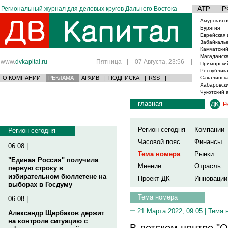
Региональный журнал для деловых кругов Дальнего Востока
АТР
Р
Амурская о
Бурятия
Еврейская 
Забайкаль
Камчатский
Магаданска
www.
dvkapital.ru
Пятница
|
07 Августа, 23:56
|
Приморски
Республика
О КОМПАНИИ
РЕКЛАМА
АРХИВ
|
ПОДПИСКА
|
RSS
|
Сахалинска
Хабаровски
Чукотский 
главная
Р
Регион сегодня
Компании
Регион сегодня
Часовой пояс
Финансы
06.08 |
Тема номера
Рынки
"Единая Россия" получила
Мнение
Отрасль
первую строку в
избирательном бюллетене на
Проект ДК
Инновации
выборах в Госдуму
Тема номера
06.08 |
21 Марта 2022, 09:05 |
Тема 
Александр Щербаков держит
на контроле ситуацию с
В детском центре "