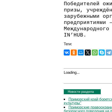
Победителей ож
призы,
учрежд
ё
зарубежными ор
предприятиями 
Международного
IN’HUB.
Теги:
Loading...
Новости раздела
Приморский край боретс
культуры"
Приморские правоохрани
безопасного поведения на