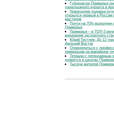
Губернатор Приморья пр
горнолыжного курорта в Ар
Новогодние подарки руч
открылся первый в России 
мастеров
Почти на 70% выполнен 
Приморье
Приморье – в ТОП-3 рег
внедрения экспортного ста
Юрий Трутнев: До 12 три
Дальний Восток
Определиться с профес
приморцам на марафоне тр
Тетради с легендарным 
появятся в школах Примор
Тысячи жителей Приморь