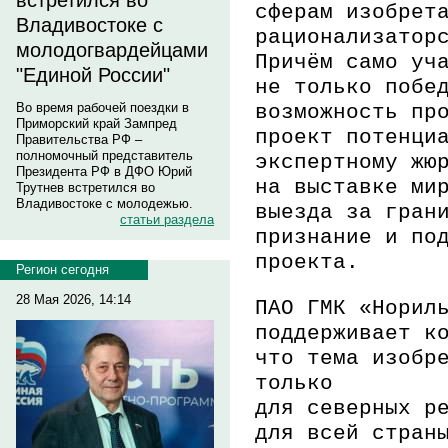
встретился во
сферам изобрет
Владивостоке с
рационализатор
молодогвардейцами
Причём само уч
"Единой России"
не только побе
возможность
пр
Во время рабочей поездки в
Приморский край Зампред
проект потенци
Правительства РФ –
полномочный представитель
экспертному жю
Президента РФ в ДФО Юрий
на
выставке мир
Трутнев встретился во
Владивостоке с молодежью.
выезда за гран
статьи раздела
признание и по
проекта.
Регион сегодня
28 Мая 2026, 14:14
ПАО ГМК «Норил
поддерживает к
что
тема изобр
только
для
северных
ре
для всей стран