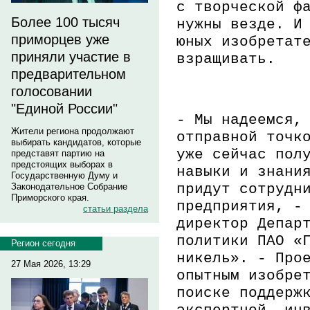
с творческой ф
Более 100 тысяч
нужны везде. И
приморцев уже
юных изобретат
приняли участие в
взращивать.
предварительном
голосовании
"Единой России"
-
Мы надеемся,
Жители региона продолжают
отправной точк
выбирать кандидатов, которые
уже сейчас пол
представят партию на
предстоящих выборах в
навыки и знани
Государственную Думу и
придут сотрудн
Законодательное Собрание
Приморского края.
предприятия
, -
статьи раздела
директор Депар
политики ПАО «
Регион сегодня
никель»
.
-
Прое
27 Мая 2026, 13:29
опытным изобре
поиске поддерж
экспертной, ин