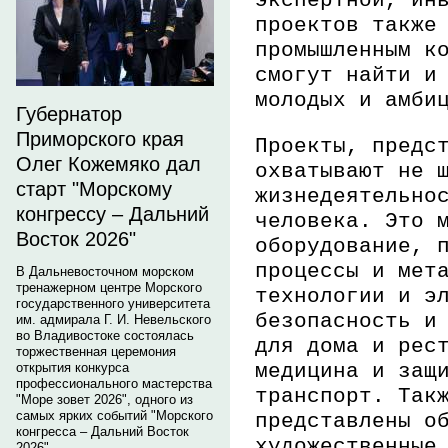
проектов также
промышленным к
смогут найти и
молодых и амби
Губернатор
Приморского края
Проекты, предс
Олег Кожемяко дал
охватывают не
старт "Морскому
жизнедеятельно
конгрессу – Дальний
человека
. Это
м
Восток 2026"
оборудование, 
процессы и мет
В Дальневосточном морском
тренажерном центре Морского
технологии и э
государственного университета
безопасность и
им. адмирала Г. И. Невельского
во Владивостоке состоялась
для дома и рес
торжественная церемония
медицин
а
и защ
открытия конкурса
профессионального мастерства
транспорт
. Так
"Море зовет 2026", одного из
самых ярких событий "Морского
представлены
об
конгресса – Дальний Восток
художественные
2026".