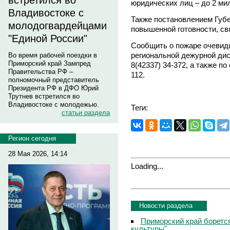
встретился во
юридических лиц – до 2 ми
Владивостоке с
Также постановлением Губ
молодогвардейцами
повышенной готовности, с
"Единой России"
Сообщить о пожаре очевидц
региональной дежурной дис
Во время рабочей поездки в
Приморский край Зампред
8(42337) 34-372, а также по
Правительства РФ –
112.
полномочный представитель
Президента РФ в ДФО Юрий
Трутнев встретился во
Владивостоке с молодежью.
Теги:
статьи раздела
Регион сегодня
28 Мая 2026, 14:14
Loading...
Новости раздела
Приморский край боретс
культуры"