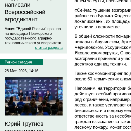
огнем за сутки, превысила 
написали
«Сейчас тушение возгорани
Всероссийский
районе сел Булыга-Фадеево
агродиктант
локализованы, их площадь с
уточнили в ведомстве.
Акция "Единой России" прошла
на площадке Приморского
В общей сложности пожарны
государственного аграрно-
пожары в Анучинском, Арте
технологического университета
Черниговском, Уссурийском
статьи раздела
Яковлевском округах, Спас
возгораний принимали учас
Регион сегодня
десятков единиц техники.
28 Мая 2026, 14:16
Также космомониторинг по 
около 60 термических аном
Напомним, на территории 
действует особый противо
ряд ограничений, например
лесов, а также усиливает 
безопасности и подразуме
ответственность за несобл
граждан взыскание за такие
Юрий Трутнев
лесному пожару, может сос