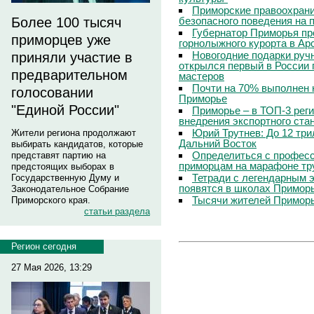
Приморские правоохрани
безопасного поведения на
Более 100 тысяч
Губернатор Приморья пр
приморцев уже
горнолыжного курорта в Ар
Новогодние подарки руч
приняли участие в
открылся первый в России 
предварительном
мастеров
Почти на 70% выполнен 
голосовании
Приморье
"Единой России"
Приморье – в ТОП-3 рег
внедрения экспортного ста
Юрий Трутнев: До 12 три
Жители региона продолжают
Дальний Восток
выбирать кандидатов, которые
Определиться с профес
представят партию на
приморцам на марафоне тр
предстоящих выборах в
Тетради с легендарным 
Государственную Думу и
появятся в школах Примор
Законодательное Собрание
Тысячи жителей Приморь
Приморского края.
статьи раздела
Регион сегодня
27 Мая 2026, 13:29