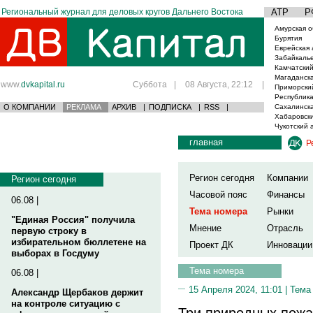
Региональный журнал для деловых кругов Дальнего Востока
АТР
Р
Амурская о
Бурятия
Еврейская 
Забайкаль
Камчатский
Магаданска
www.
dvkapital.ru
Суббота
|
08 Августа, 22:12
|
Приморски
Республика
О КОМПАНИИ
РЕКЛАМА
АРХИВ
|
ПОДПИСКА
|
RSS
|
Сахалинска
Хабаровски
Чукотский 
главная
Р
Регион сегодня
Компании
Регион сегодня
Часовой пояс
Финансы
06.08 |
Тема номера
Рынки
"Единая Россия" получила
Мнение
Отрасль
первую строку в
избирательном бюллетене на
Проект ДК
Инновации
выборах в Госдуму
Тема номера
06.08 |
15 Апреля 2024, 11:01 |
Тема
Александр Щербаков держит
на контроле ситуацию с
Три природных пожа