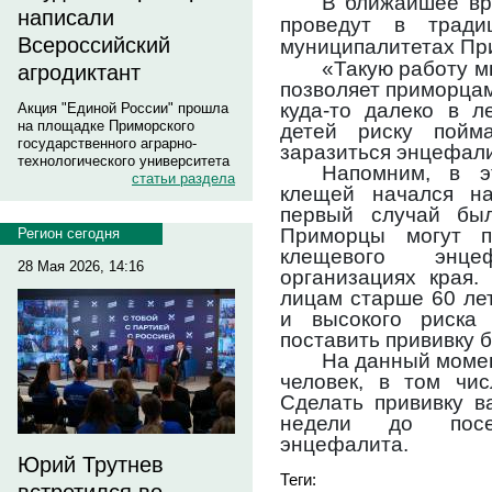
В ближайшее вр
написали
проведут в тради
Всероссийский
муниципалитетах Пр
«Такую работу м
агродиктант
позволяет приморцам
куда-то далеко в л
Акция "Единой России" прошла
на площадке Приморского
детей риску пойм
государственного аграрно-
заразиться энцефали
технологического университета
Напомним, в э
статьи раздела
клещей начался н
первый случай был
Приморцы могут п
Регион сегодня
клещевого энц
28 Мая 2026, 14:16
организациях края.
лицам старше 60 ле
и высокого риска 
поставить прививку 
На данный момен
человек, в том чис
Сделать прививку в
недели до посе
энцефалита.
Юрий Трутнев
Теги: