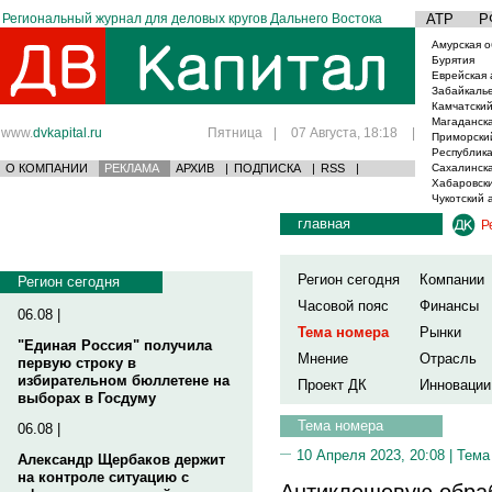
Региональный журнал для деловых кругов Дальнего Востока
АТР
Р
Амурская о
Бурятия
Еврейская 
Забайкаль
Камчатский
Магаданска
www.
dvkapital.ru
Пятница
|
07 Августа, 18:18
|
Приморски
Республика
О КОМПАНИИ
РЕКЛАМА
АРХИВ
|
ПОДПИСКА
|
RSS
|
Сахалинска
Хабаровски
Чукотский 
главная
Р
Регион сегодня
Компании
Регион сегодня
Часовой пояс
Финансы
06.08 |
Тема номера
Рынки
"Единая Россия" получила
Мнение
Отрасль
первую строку в
избирательном бюллетене на
Проект ДК
Инновации
выборах в Госдуму
Тема номера
06.08 |
10 Апреля 2023, 20:08 |
Тема
Александр Щербаков держит
на контроле ситуацию с
Антиклещевую обраб