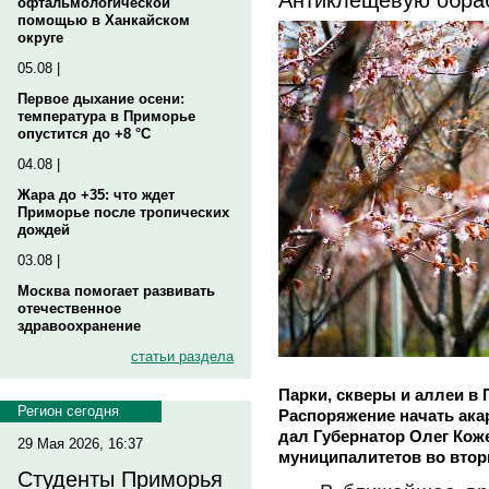
офтальмологической
помощью в Ханкайском
округе
05.08 |
Первое дыхание осени:
температура в Приморье
опустится до +8 °C
04.08 |
Жара до +35: что ждет
Приморье после тропических
дождей
03.08 |
Москва помогает развивать
отечественное
здравоохранение
статьи раздела
Парки, скверы и аллеи в
Регион сегодня
Распоряжение начать ака
дал Губернатор Олег Кож
29 Мая 2026, 16:37
муниципалитетов во вторн
Студенты Приморья