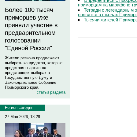
Определиться с профес
приморцам на марафоне тр
Более 100 тысяч
Тетради с легендарным 
появятся в школах Примор
приморцев уже
Тысячи жителей Приморь
приняли участие в
предварительном
голосовании
"Единой России"
Жители региона продолжают
выбирать кандидатов, которые
представят партию на
предстоящих выборах в
Государственную Думу и
Законодательное Собрание
Приморского края.
статьи раздела
Регион сегодня
27 Мая 2026, 13:29