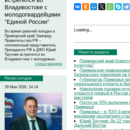
встретился во
Владивостоке с
молодогвардейцами
"Единой России"
Loading...
Во время рабочей поездки в
Приморский край Зампред
Правительства РФ –
полномочный представитель
Президента РФ в ДФО Юрий
Новости раздела
Трутнев встретился во
Владивостоке с молодежью.
Приморский край боретс
статьи раздела
культуры"
Приморские правоохрани
безопасного поведения на
Регион сегодня
Губернатор Приморья пр
горнолыжного курорта в Ар
28 Мая 2026, 14:14
Новогодние подарки руч
открылся первый в России 
мастеров
Почти на 70% выполнен 
Приморье
Приморье – в ТОП-3 рег
внедрения экспортного ста
Юрий Трутнев: До 12 три
Дальний Восток