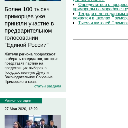
Определиться с профес
Более 100 тысяч
приморцам на марафоне тр
Тетради с легендарным 
приморцев уже
появятся в школах Примор
Тысячи жителей Приморь
приняли участие в
предварительном
голосовании
"Единой России"
Жители региона продолжают
выбирать кандидатов, которые
представят партию на
предстоящих выборах в
Государственную Думу и
Законодательное Собрание
Приморского края.
статьи раздела
Регион сегодня
27 Мая 2026, 13:29