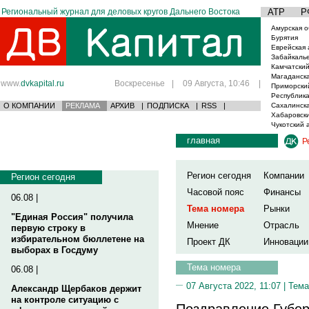
Региональный журнал для деловых кругов Дальнего Востока
АТР
Р
Амурская о
Бурятия
Еврейская 
Забайкаль
Камчатский
Магаданска
www.
dvkapital.ru
Воскресенье
|
09 Августа, 10:46
|
Приморски
Республика
О КОМПАНИИ
РЕКЛАМА
АРХИВ
|
ПОДПИСКА
|
RSS
|
Сахалинска
Хабаровски
Чукотский 
главная
Р
Регион сегодня
Компании
Регион сегодня
Часовой пояс
Финансы
06.08 |
Тема номера
Рынки
"Единая Россия" получила
Мнение
Отрасль
первую строку в
избирательном бюллетене на
Проект ДК
Инновации
выборах в Госдуму
Тема номера
06.08 |
07 Августа 2022, 11:07 |
Тема
Александр Щербаков держит
на контроле ситуацию с
Поздравление Губер