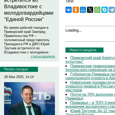
встретился во
Теги:
Владивостоке с
молодогвардейцами
"Единой России"
Во время рабочей поездки в
Loading...
Приморский край Зампред
Правительства РФ –
полномочный представитель
Президента РФ в ДФО Юрий
Трутнев встретился во
Новости раздела
Владивостоке с молодежью.
статьи раздела
Приморский край боретс
культуры"
Приморские правоохрани
Регион сегодня
безопасного поведения на
Губернатор Приморья пр
28 Мая 2026, 14:14
горнолыжного курорта в Ар
Новогодние подарки руч
открылся первый в России 
мастеров
Почти на 70% выполнен 
Приморье
Приморье – в ТОП-3 рег
внедрения экспортного ста
Юрий Трутнев: До 12 три
Дальний Восток