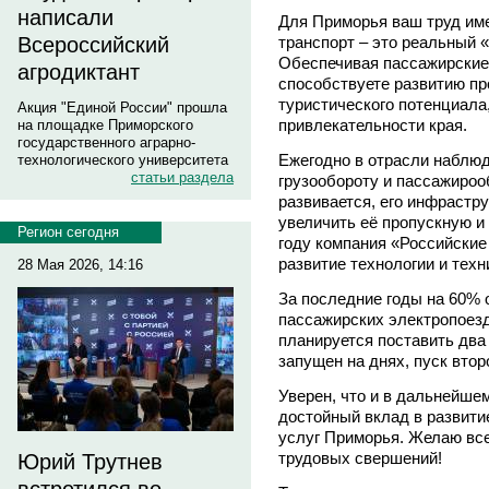
написали
Для Приморья ваш труд им
транспорт – это реальный 
Всероссийский
Обеспечивая пассажирские 
агродиктант
способствуете развитию пр
туристического потенциал
Акция "Единой России" прошла
привлекательности края.
на площадке Приморского
государственного аграрно-
Ежегодно в отрасли наблюд
технологического университета
статьи раздела
грузообороту и пассажиро
развивается, его инфрастр
увеличить её пропускную и
Регион сегодня
году компания «Российские
развитие технологии и тех
28 Мая 2026, 14:16
За последние годы на 60% 
пассажирских электропоезд
планируется поставить два
запущен на днях, пуск втор
Уверен, что и в дальнейше
достойный вклад в развити
услуг Приморья. Желаю все
трудовых свершений!
Юрий Трутнев