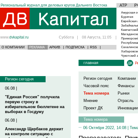
Региональный журнал для деловых кругов Дальнего Востока
АТР
Р
Амурская о
Бурятия
Еврейская 
Забайкаль
Камчатский
Магаданска
www.
dvkapital.ru
Суббота
|
08 Августа, 11:05
|
Приморски
Республика
О КОМПАНИИ
РЕКЛАМА
АРХИВ
|
ПОДПИСКА
|
RSS
|
Сахалинска
Хабаровски
Чукотский 
главная
Р
Регион сегодня
Компании
Регион сегодня
Часовой пояс
Финансы
06.08 |
Тема номера
Рынки
"Единая Россия" получила
Мнение
Отрасль
первую строку в
избирательном бюллетене на
Проект ДК
Инновации
выборах в Госдуму
Тема номера
06.08 |
06 Октября 2022, 14:08 |
Тем
Александр Щербаков держит
на контроле ситуацию с
Преподаватель Прим