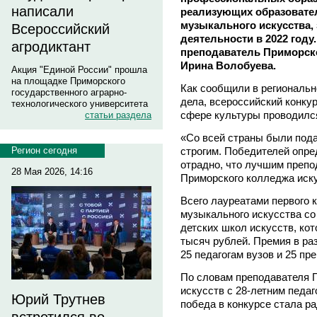
написали
реализующих образовате
музыкального искусства, 
Всероссийский
деятельности в 2022 году
агродиктант
преподаватель Приморско
Ирина Волобуева.
Акция "Единой России" прошла
на площадке Приморского
Как сообщили в региональн
государственного аграрно-
дела, всероссийский конку
технологического университета
сфере культуры проводился
статьи раздела
«Со всей страны были пода
строгим. Победителей опре
Регион сегодня
отрадно, что лучшим преп
28 Мая 2026, 14:16
Приморского колледжа иску
Всего лауреатами первого 
музыкального искусства со 
детских школ искусств, ко
тысяч рублей. Премия в ра
25 педагогам вузов и 25 п
По словам преподавателя 
искусств с 28-летним педа
Юрий Трутнев
победа в конкурсе стала р