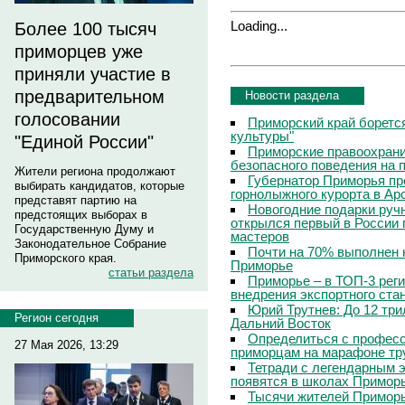
Loading...
Более 100 тысяч
приморцев уже
приняли участие в
предварительном
Новости раздела
голосовании
Приморский край боретс
культуры"
"Единой России"
Приморские правоохрани
безопасного поведения на
Жители региона продолжают
Губернатор Приморья пр
выбирать кандидатов, которые
горнолыжного курорта в Ар
представят партию на
Новогодние подарки руч
предстоящих выборах в
открылся первый в России 
Государственную Думу и
мастеров
Законодательное Собрание
Почти на 70% выполнен 
Приморского края.
Приморье
статьи раздела
Приморье – в ТОП-3 рег
внедрения экспортного ста
Юрий Трутнев: До 12 три
Регион сегодня
Дальний Восток
Определиться с профес
27 Мая 2026, 13:29
приморцам на марафоне тр
Тетради с легендарным 
появятся в школах Примор
Тысячи жителей Приморь