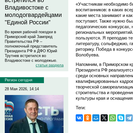
встретился во
«Участникам необходимо б
Владивостоке с
воспитанников: в каких все
молодогвардейцами
какие места занимают и как
поступают. Также нужно бы
"Единой России"
педагогических конкурсах,
региональных мероприятий.
Во время рабочей поездки в
Приморский край Зампред
пользуются. Я преподаю т
Правительства РФ –
литературу, сольфеджио, г
полномочный представитель
риторику. Победа в конкурс
Президента РФ в ДФО Юрий
Волобуева.
Трутнев встретился во
Владивостоке с молодежью.
Напомним, в Приморском кр
статьи раздела
Президента РФ реализуетс
среди основных направлени
Регион сегодня
квалифицированных кадров
творческой самореализации
28 Мая 2026, 14:14
строительства и проведени
культуры края и оснащени
Теги: